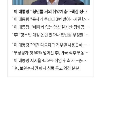
이 대통령 "청년들 거의 취약계층…핵심 정책 재편""
이 대통령 "육사가 쿠데타 3번 벌여…사관학교 통합 신속히 추진"
이 대통령, "메아리 없는 함성 같지만 평화공존책 계속해야"
李 “형소법 개정 논란 있으나 입법권 부정할 만큼은 아냐”(종합)
이 대통령 "의견 다르다고 거부권 사용못해.. 입법권 부정할 상황이라 보기 어려워"
부정평가 첫 50% 넘어선 李, 귀국 직후 부동산·증시 점검(종합)
이 대통령 지지율 45.9% 취임 후 최저…증시 폭락·연임 개헌 논란 영향
李, 보완수사권 폐지 침묵 두고 의견 분분