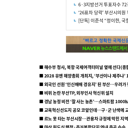
6·3지방선거 투표자수 72
‘26표차 당락’ 부산시의원
[단독] 이준석 “정이한, 
■ 해수부 청사, 북항 국제여객터미널 옆에 선다(종
■ 2028 유엔 해양총회 개최지, ‘부산이냐 제주냐’ 
■ 외국인 선원 ‘인신매매 경유지’ 된 부산…우려가
■ 비위 논란 부산TP, 외부인사 혁신위 설치
■ 르노 못 타는 부산시장…관용차 규정에 막힌 지
■ 마산 원도심 행정·주거복합단지 연내 준공 수순