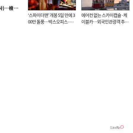
■ 검사 신분 버리고 직급하향(10년 이하 저연차 검사)…檢 중수청행 기피
‘스파이더맨’ 개봉 5일 만에 3
에어컨 없는 스카이캡슐·케
00만 돌풍…박스오피스·예
이블카…외국인관광객 추억
매율 동시 1위
대신 고역 될라