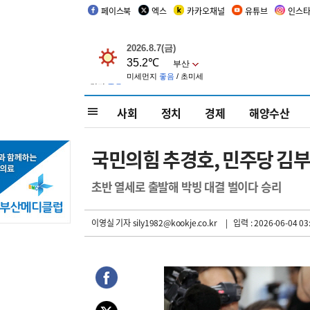
페이스북
엑스
카카오채널
유튜브
인스
사회
정치
경제
해양수산
국민의힘 추경호, 민주당 김부
초반 열세로 출발해 박빙 대결 벌이다 승리
이영실 기자
sily1982@kookje.co.kr
| 입력 : 2026-06-04 03