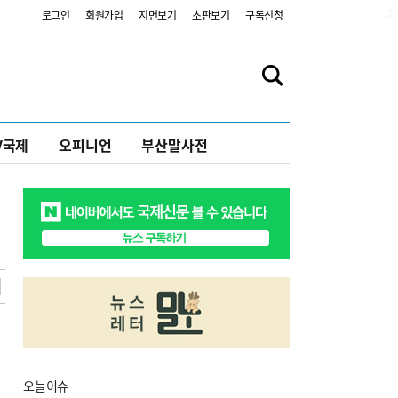
2
로그인
회원가입
지면보기
초판보기
구독신청
V국제
오피니언
부산말사전
오늘
이슈