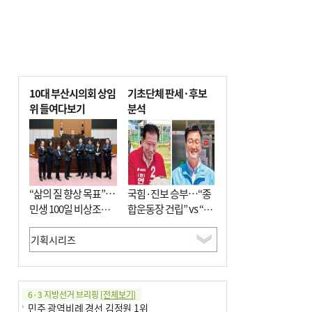
10대 부산시의회 상임
기초단체 판세·후보
위 들여다보기
분석
“삶의 질 향상 목표”…
국힘·진보 승부…“종
민생 100일 비상조치
합운동장 건립” vs “출
면밀 심사
근 공공버스 도입”
6·3 지방선거 브리핑
[전체보기]
민주 광역비례 경선 김정원 1위