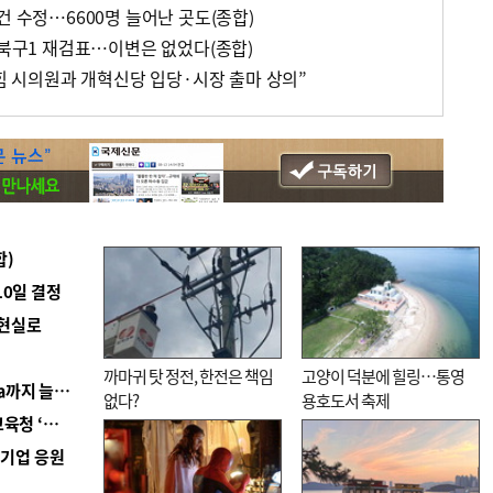
건 수정…6600명 늘어난 곳도(종합)
 북구1 재검표…이변은 없었다(종합)
국힘 시의원과 개혁신당 입당·시장 출마 상의”
합)
10일 결정
 현실로
까마귀 탓 정전, 한전은 책임
고양이 덕분에 힐링…통영
■ 경남 농정 비전 ‘잘 사는 농촌’…스마트팜 1000㏊까지 늘린다
없다?
용호도서 축제
■ 교육혁신선도지 공모 코앞인데…구·군 난색에 교육청 ‘쩔쩔’
역기업 응원