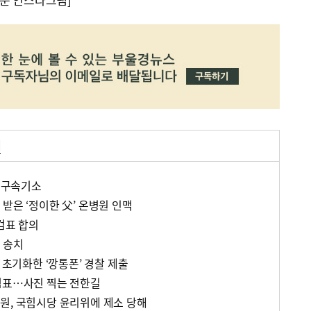
거
한 구속기소
받은 ‘정이한 父’ 온병원 인맥
검표 합의
 송치
 초기화한 ‘깡통폰’ 경찰 제출
검표…사진 찍는 전한길
원, 국힘시당 윤리위에 제소 당해