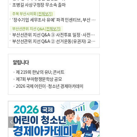
조병길 사상구청장 무소속 출마
주목 부산시의회
[전체보기]
‘장수기업 세무조사 유예’ 파격 인센티브, 부산 유출 막을까
부산선관위 지선 Q&A
[전체보기]
부산선관위 지선 Q&A ③ 사전투표 일정·사전투표함 보관
부산선관위 지선 Q&A ② 선거운동(유권자) 교육감투표용지
알립니다
· 제 219회 한낮의 유U; 콘서트
· 제7회 부마항쟁문학상 공모
· 2026 국제 어린이·청소년 경제아카데미