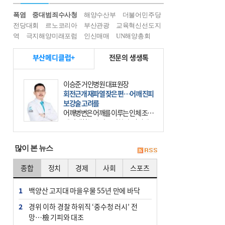
폭염
중대범죄수사청
해양수산부
더불어민주당
전당대회
르노코리아
부산관광
교육혁신선도지
역
극지해양미래포럼
인신매매
UN해양총회
부산메디클럽+
전문의 생생톡
이승준 거인병원 대표원장
회전근개 재파열 잦은 편…어깨 진피
보강술 고려를
어깨병변은 어깨를 이루는 인체 조직
에 발생하는 손상을 말한다. 여기에
는 오십견과 회전근개 증후군, 어깨
의 석회성 힘줄염 등이 있다. 국민건
많이 본 뉴스
강보험에 의하면 어깨병변
종합
정치
경제
사회
스포츠
1
백양산 고지대 마을우물 55년 만에 바닥
2
경위 이하 경찰 하위직 ‘중수청 러시’ 전
망…檢 기피와 대조