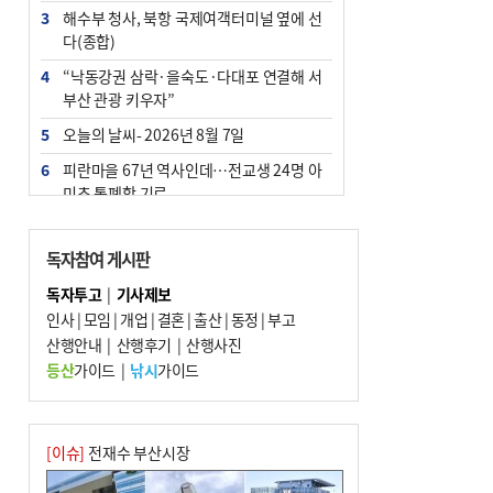
3
해수부 청사, 북항 국제여객터미널 옆에 선
다(종합)
4
“낙동강권 삼락·을숙도·다대포 연결해 서
부산 관광 키우자”
5
오늘의 날씨- 2026년 8월 7일
6
피란마을 67년 역사인데…전교생 24명 아
미초 통폐합 기로
7
[사설] 해수부 신청사 북항으로 확정, 해양
수도 도약의 전환점
독자참여 게시판
8
부울경 주말부터 비소식…‘극한 폭염’ 한풀
독자투고
|
기사제보
꺾일 듯
인사
|
모임
|
개업
|
결혼
|
출산
|
동정
|
부고
9
산행안내
외국인 선원 ‘인신매매 경유지’ 된 부산…
|
산행후기
|
산행사진
우려가 현실로
등산
가이드
|
낚시
가이드
10
르노 못 타는 부산시장…관용차 규정에 막
힌 지역기업 응원
[이슈]
전재수 부산시장