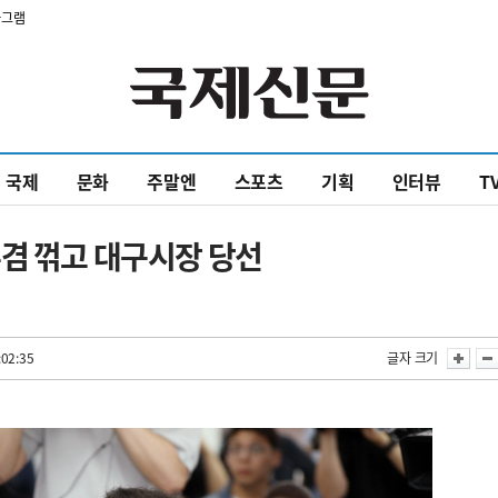
타그램
국제
문화
주말엔
스포츠
기획
인터뷰
T
겸 꺾고 대구시장 당선
:02:35
글자 크기