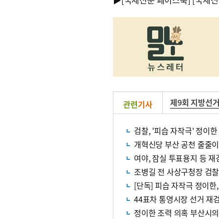
제9회 지방선
관련
기사
검찰, '피습 자작극' 정이
개혁신당 부산 공천 줄줄이 
여야, 잠실 투표용지 등 재
조병길 전 사상구청장 검찰
[단독] 피습 자작극 정이한,
44표차 통영시장 선거 재
정이한 조력 의혹 부산시의