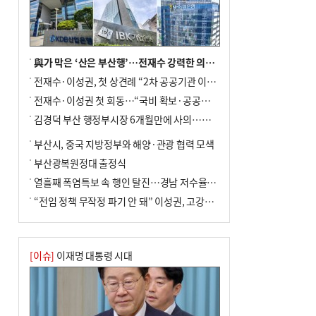
與가 막은 ‘산은 부산행’…전재수 강력한 의지 표명 없인 공염불
전재수·이성권, 첫 상견례 “2차 공공기관 이전 초당 협력”(종합)
전재수·이성권 첫 회동…“국비 확보·공공기관 이전 협력”
김경덕 부산 행정부시장 6개월만에 사의…후임 인선 촉각
부산시, 중국 지방정부와 해양·관광 협력 모색
부산광복원정대 출정식
열흘째 폭염특보 속 행인 탈진…경남 저수율 평년의 절반
“전임 정책 무작정 파기 안 돼” 이성권, 고강도 ‘전재수 견제’ 예고
[이슈]
이재명 대통령 시대