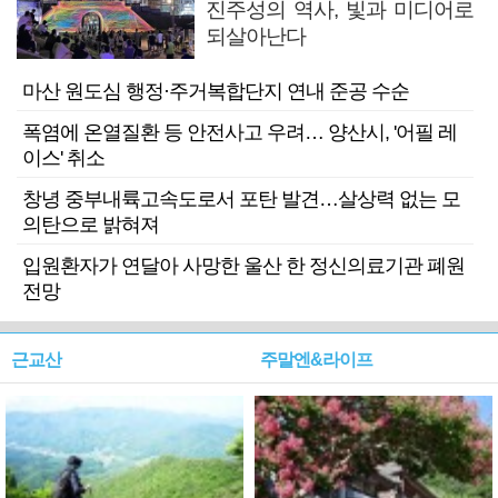
진주성의 역사, 빛과 미디어로
되살아난다
마산 원도심 행정·주거복합단지 연내 준공 수순
폭염에 온열질환 등 안전사고 우려… 양산시, '어필 레
이스' 취소
창녕 중부내륙고속도로서 포탄 발견…살상력 없는 모
의탄으로 밝혀져
입원환자가 연달아 사망한 울산 한 정신의료기관 폐원
전망
근교산
주말엔&라이프