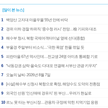
[많이 본 뉴스]
1
백양산 고지대 마을우물 55년 만에 바닥
2
경위 이하 경찰 하위직 ‘중수청 러시’ 전망…檢 기피와 대조
3
해수부 청사, 북항 국제여객터미널 옆에 선다(종합)
4
부울경 주말부터 비소식…‘극한 폭염’ 한풀 꺾일 듯
5
피란마을 67년 역사인데…전교생 24명 아미초 통폐합 기로
6
“낙동강권 삼락·을숙도·다대포 연결해 서부산 관광 키우자”
7
오늘의 날씨- 2026년 8월 7일
8
[사설] 해수부 신청사 북항으로 확정, 해양수도 도약의 전환점
9
외국인 선원 ‘인신매매 경유지’ 된 부산…우려가 현실로
10
르노 못 타는 부산시장…관용차 규정에 막힌 지역기업 응원