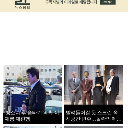
‘뺑소니 후 술타기 의혹’ 이
빨려들어갈 듯 스크린 속
재룡 재판행
시공간 변주…놀란의 메시
지는 ‘전쟁 속죄’