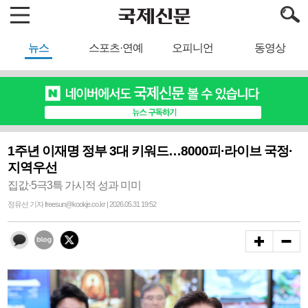
뉴스
스포츠·연예
오피니언
동영상
1주년 이재명 정부 3대 키워드…8000피·라이브 국정·
지역우선
집값·5극3특 가시적 성과 미미
정유선 기자 freesun@kookje.co.kr | 2026.05.31 19:52