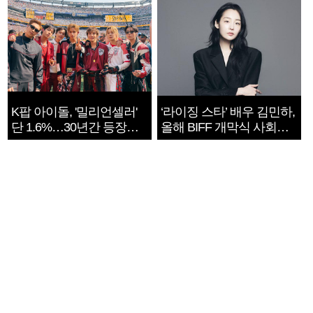
K팝 아이돌, '밀리언셀러'
‘라이징 스타’ 배우 김민하,
단 1.6%…30년간 등장
올해 BIFF 개막식 사회자
1182개팀 전수조사
확정