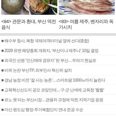
<84> 관문과 환대, 부산 역전
<83> 여름 제주, 벤자리와 독
음식
가시치
■ 해수부 청사, 북항 국제여객터미널 옆에 선다(종합)
■ 2028 유엔 해양총회 개최지, ‘부산이냐 제주냐’ 10일 결정
■ 외국인 선원 ‘인신매매 경유지’ 된 부산…우려가 현실로
■ 비위 논란 부산TP, 외부인사 혁신위 설치
■ 경남 농정 비전 ‘잘 사는 농촌’…스마트팜 1000㏊까지 늘린다
■ 교육혁신선도지 공모 코앞인데…구·군 난색에 교육청 ‘쩔쩔’
■ 르노 못 타는 부산시장…관용차 규정에 막힌 지역기업 응원
■ 마산 원도심 행정·주거복합단지 연내 준공 수순