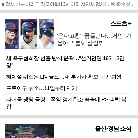
■ 검사 신분 버리고 직급하향(10년 이하 저연차 검사)…檢 중수청행 기피
스포츠 +
‘윤나고황’ 꿈틀댄다…거인 가
을야구 불씨 살릴까
새 축구협회장 선출 방식 윤곽…“선거인단 192→2만
명”
해체설 뒤집은 LIV 골프…새 투자자 확보 ‘기사회생’
프로야구 취소…11일부터 재개
라커룸 냉탕 등장…폭염 경기취소 속출에 PS 셈법 복
잡
울산·경남 소식