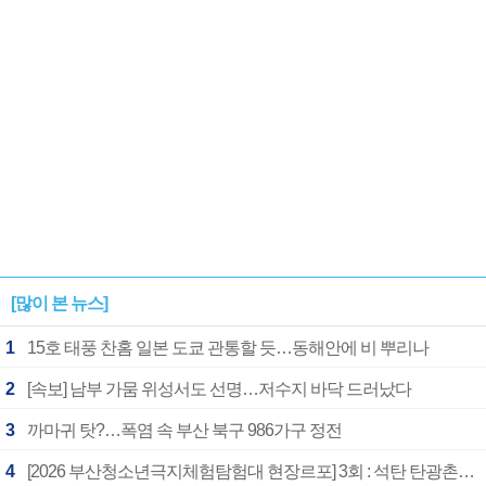
[많이 본 뉴스]
1
15호 태풍 찬홈 일본 도쿄 관통할 듯…동해안에 비 뿌리나
2
[속보] 남부 가뭄 위성서도 선명…저수지 바닥 드러났다
3
까마귀 탓?…폭염 속 부산 북구 986가구 정전
4
[2026 부산청소년극지체험탐험대 현장르포] 3회 : 석탄 탄광촌에서 북극 연구의 중심지로