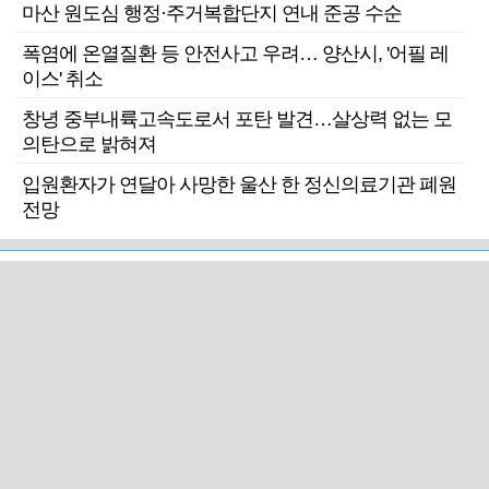
마산 원도심 행정·주거복합단지 연내 준공 수순
폭염에 온열질환 등 안전사고 우려… 양산시, '어필 레
이스' 취소
창녕 중부내륙고속도로서 포탄 발견…살상력 없는 모
의탄으로 밝혀져
입원환자가 연달아 사망한 울산 한 정신의료기관 폐원
전망
근교산
주말엔&라이프
근교산&그너머…상주·문경
폭염보다 더 뜨거워라…100