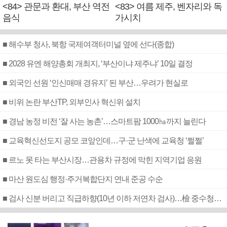
<84> 관문과 환대, 부산 역전
<83> 여름 제주, 벤자리와 독
음식
가시치
■ 해수부 청사, 북항 국제여객터미널 옆에 선다(종합)
■ 2028 유엔 해양총회 개최지, ‘부산이냐 제주냐’ 10일 결정
■ 외국인 선원 ‘인신매매 경유지’ 된 부산…우려가 현실로
■ 비위 논란 부산TP, 외부인사 혁신위 설치
■ 경남 농정 비전 ‘잘 사는 농촌’…스마트팜 1000㏊까지 늘린다
■ 교육혁신선도지 공모 코앞인데…구·군 난색에 교육청 ‘쩔쩔’
■ 르노 못 타는 부산시장…관용차 규정에 막힌 지역기업 응원
■ 마산 원도심 행정·주거복합단지 연내 준공 수순
■ 검사 신분 버리고 직급하향(10년 이하 저연차 검사)…檢 중수청행 기피