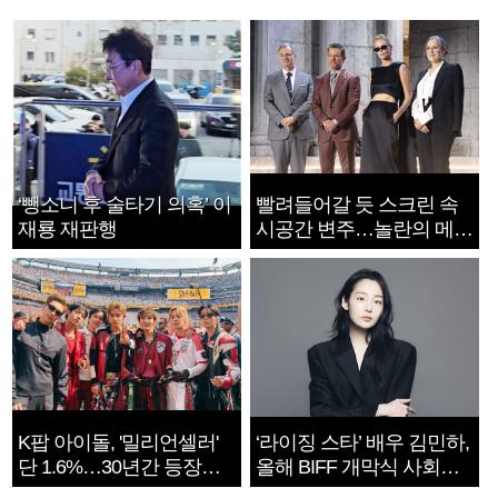
‘뺑소니 후 술타기 의혹’ 이
빨려들어갈 듯 스크린 속
재룡 재판행
시공간 변주…놀란의 메시
지는 ‘전쟁 속죄’
K팝 아이돌, '밀리언셀러'
‘라이징 스타’ 배우 김민하,
단 1.6%…30년간 등장
올해 BIFF 개막식 사회자
1182개팀 전수조사
확정