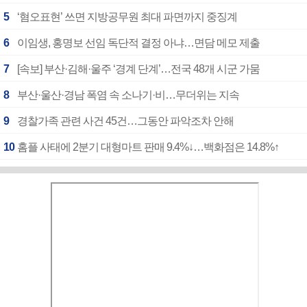
5
‘혐오표현’ 쓰면 지방공무원 최대 파면까지 중징계
6
이임생, 홍명보 선임 독단적 결정 아냐…면담 메모 제출
7
[속보] 부산·김해·울주 ‘경계 단계’…전국 48개 시군 가뭄
8
부산·울산·경남 폭염 속 소나기·비…무더위는 지속
9
경찰가족 관련 사건 45건…그동안 파악조차 안해
10
홈플 사태에 2분기 대형마트 판매 9.4%↓…백화점은 14.8%↑