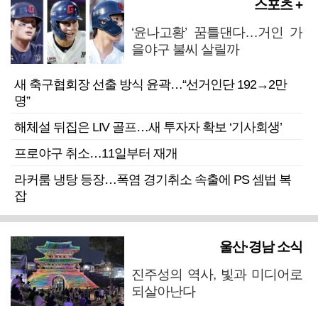
스포츠 +
‘윤나고황’ 꿈틀댄다…거인 가
을야구 불씨 살릴까
새 축구협회장 선출 방식 윤곽…“선거인단 192→2만
명”
해체설 뒤집은 LIV 골프…새 투자자 확보 ‘기사회생’
프로야구 취소…11일부터 재개
라커룸 냉탕 등장…폭염 경기취소 속출에 PS 셈법 복
잡
울산·경남 소식
진주성의 역사, 빛과 미디어로
되살아난다