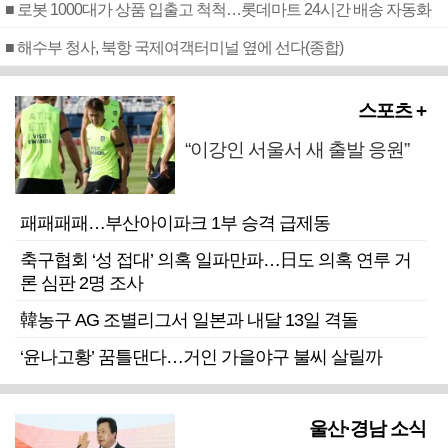
■ 로봇 1000대가 상품 입출고 척척…롯데마트 24시간 배송 자동화
■ 해수부 청사, 북항 국제여객터미널 옆에 선다(종합)
스포츠 +
“이강인 서울서 새 출발 응원”
패패패패…부산아이파크 1부 승격 급제동
축구협회 ‘성 접대’ 의혹 일파만파…日도 의혹 연루 거
론 심판 2명 조사
韓농구 AG 조별리그서 일본과 내달 13일 격돌
‘윤나고황’ 꿈틀댄다…거인 가을야구 불씨 살릴까
울산·경남 소식