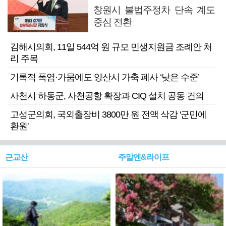
창원시 불법주정차 단속 계도
중심 전환
김해시의회, 11일 544억 원 규모 민생지원금 조례안 처
리 주목
기록적 폭염·가뭄에도 양산시 가축 폐사 ‘낮은 수준’
사천시 하동군, 사천공항 확장과 CIQ 설치 공동 건의
고성군의회, 국외출장비 3800만 원 전액 삭감 '군민에
환원'
근교산
주말엔&라이프