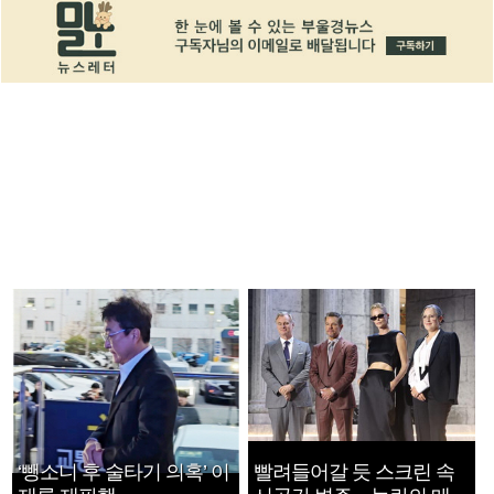
‘뺑소니 후 술타기 의혹’ 이
빨려들어갈 듯 스크린 속