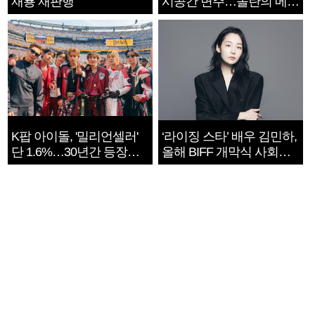
재룡 재판행
시공간 변주…놀란의 메시
지는 ‘전쟁 속죄’
K팝 아이돌, '밀리언셀러'
‘라이징 스타’ 배우 김민하,
단 1.6%…30년간 등장
올해 BIFF 개막식 사회자
1182개팀 전수조사
확정