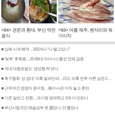
<84> 관문과 환대, 부산 역전
<83> 여름 제주, 벤자리와 독
음식
가시치
■ 상폐 시계 째깍…163개사 “나 떨고있니”
■ ‘빚투’ 후폭풍…20·60대 마이너스통장 연체 급증
■ 국내 대형로펌도 ‘생성형 AI’ 쓴다
■ 축구협회 ‘성 접대’ 의혹 일파만파…日도 의혹 연루 거론 심판 2명 조사
■ 근무여건 깜깜이 중수청…檢수사관 이직 놓고 혼란
■ 기존 일반고 전환…과기원 영재학교 3개 더 만든다
■ 부산시립극단 예술감독 못 뽑았나, 안 뽑았나