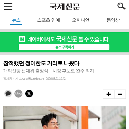
뉴스
스포츠·연예
오피니언
동영상
잠적했던 정이한도 거리로 나왔다
개혁신당 선대위 출정식…시장 후보로 완주 의지
강지원 기자 g1kang@kookje.co.kr | 2026.05.21 19:42