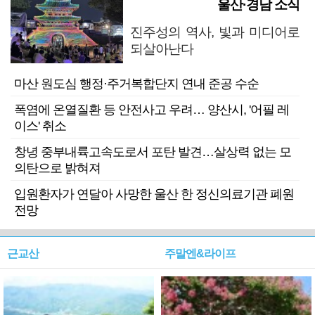
울산·경남 소식
진주성의 역사, 빛과 미디어로
되살아난다
마산 원도심 행정·주거복합단지 연내 준공 수순
폭염에 온열질환 등 안전사고 우려… 양산시, '어필 레
이스' 취소
창녕 중부내륙고속도로서 포탄 발견…살상력 없는 모
의탄으로 밝혀져
입원환자가 연달아 사망한 울산 한 정신의료기관 폐원
전망
근교산
주말엔&라이프