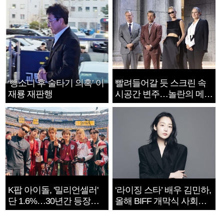
‘뺑소니 후 술타기 의혹’ 이
빨려들어갈 듯 스크린 속
재룡 재판행
시공간 변주…놀란의 메시
지는 ‘전쟁 속죄’
K팝 아이돌, '밀리언셀러'
‘라이징 스타’ 배우 김민하,
단 1.6%…30년간 등장
올해 BIFF 개막식 사회자
1182개팀 전수조사
확정