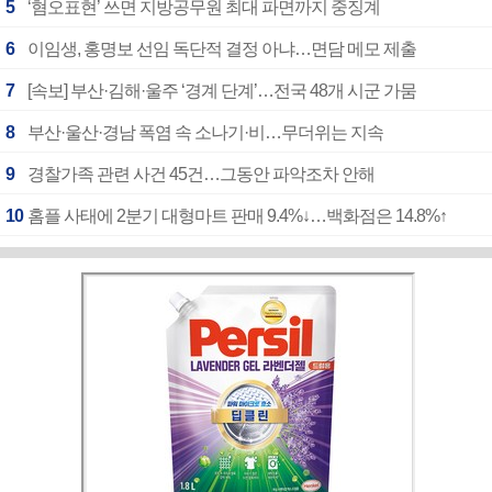
5
‘혐오표현’ 쓰면 지방공무원 최대 파면까지 중징계
6
이임생, 홍명보 선임 독단적 결정 아냐…면담 메모 제출
7
[속보] 부산·김해·울주 ‘경계 단계’…전국 48개 시군 가뭄
8
부산·울산·경남 폭염 속 소나기·비…무더위는 지속
9
경찰가족 관련 사건 45건…그동안 파악조차 안해
10
홈플 사태에 2분기 대형마트 판매 9.4%↓…백화점은 14.8%↑