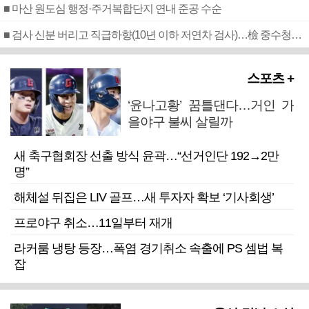
■ 마산 원도심 행정·주거복합단지 연내 준공 수순
■ 검사 신분 버리고 직급하향(10년 이하 저연차 검사)…檢 중수청행 기피
스포츠 +
‘윤나고황’ 꿈틀댄다…거인 가
을야구 불씨 살릴까
새 축구협회장 선출 방식 윤곽…“선거인단 192→2만
명”
해체설 뒤집은 LIV 골프…새 투자자 확보 ‘기사회생’
프로야구 취소…11일부터 재개
라커룸 냉탕 등장…폭염 경기취소 속출에 PS 셈법 복
잡