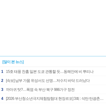
[많이 본 뉴스]
1
15호 태풍 찬홈 일본 도쿄 관통할 듯…동해안에 비 뿌리나
2
[속보] 남부 가뭄 위성서도 선명…저수지 바닥 드러났다
3
까마귀 탓?…폭염 속 부산 북구 986가구 정전
4
[2026 부산청소년극지체험탐험대 현장르포] 3회 : 석탄 탄광촌에서 북극 연구의 중심지로