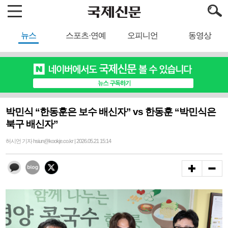
뉴스
스포츠·연예
오피니언
동영상
박민식 “한동훈은 보수 배신자” vs 한동훈 “박민식은
북구 배신자”
허시언 기자 hsiun@kookje.co.kr | 2026.05.21 15:14