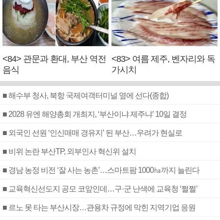
<84> 관문과 환대, 부산 역전
<83> 여름 제주, 벤자리와 독
음식
가시치
■ 해수부 청사, 북항 국제여객터미널 옆에 선다(종합)
■ 2028 유엔 해양총회 개최지, ‘부산이냐 제주냐’ 10일 결정
■ 외국인 선원 ‘인신매매 경유지’ 된 부산…우려가 현실로
■ 비위 논란 부산TP, 외부인사 혁신위 설치
■ 경남 농정 비전 ‘잘 사는 농촌’…스마트팜 1000㏊까지 늘린다
■ 교육혁신선도지 공모 코앞인데…구·군 난색에 교육청 ‘쩔쩔’
■ 르노 못 타는 부산시장…관용차 규정에 막힌 지역기업 응원