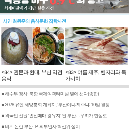
시인 최원준의 음식문화 잡학사전
<84> 관문과 환대, 부산 역전
<83> 여름 제주, 벤자리와 독
음식
가시치
■ 해수부 청사, 북항 국제여객터미널 옆에 선다(종합)
■ 2028 유엔 해양총회 개최지, ‘부산이냐 제주냐’ 10일 결정
■ 외국인 선원 ‘인신매매 경유지’ 된 부산…우려가 현실로
■ 비위 논란 부산TP, 외부인사 혁신위 설치