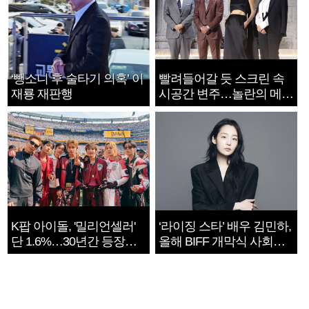
‘뺑소니 후 술타기 의혹’ 이
빨려들어갈 듯 스크린 속
재룡 재판행
시공간 변주…놀란의 메시
지는 ‘전쟁 속죄’
K팝 아이돌, '밀리언셀러'
‘라이징 스타’ 배우 김민하,
단 1.6%…30년간 등장
올해 BIFF 개막식 사회자
1182개팀 전수조사
확정