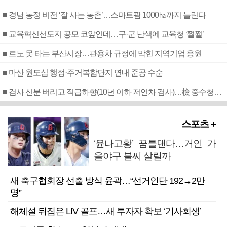
■ 경남 농정 비전 ‘잘 사는 농촌’…스마트팜 1000㏊까지 늘린다
■ 교육혁신선도지 공모 코앞인데…구·군 난색에 교육청 ‘쩔쩔’
■ 르노 못 타는 부산시장…관용차 규정에 막힌 지역기업 응원
■ 마산 원도심 행정·주거복합단지 연내 준공 수순
■ 검사 신분 버리고 직급하향(10년 이하 저연차 검사)…檢 중수청행 기피
스포츠 +
‘윤나고황’ 꿈틀댄다…거인 가
을야구 불씨 살릴까
새 축구협회장 선출 방식 윤곽…“선거인단 192→2만
명”
해체설 뒤집은 LIV 골프…새 투자자 확보 ‘기사회생’