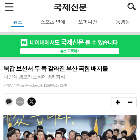
뉴스
스포츠·연예
오피니언
동영상
북갑 보선서 두 쪽 갈라진 부산 국힘 배지들
박민식 캠프개소식에 9명 참석
박태우 기자 yain@kookje.co.kr | 2026.05.17 19:49