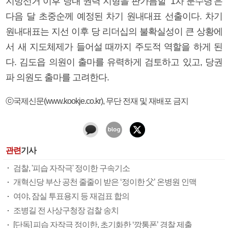
지방선거 이후 당내 권력 지형을 판가름할 ‘1차 분수령’은
다음 달 초중순께 예정된 차기 원내대표 선출이다. 차기
원내대표는 지선 이후 당 리더십의 불확실성이 큰 상황에
서 새 지도체제가 들어설 때까지 주도적 역할을 하게 된
다. 김도읍 의원이 출마를 유력하게 검토하고 있고, 당권
파 의원도 출마를 고려한다.
ⓒ국제신문(www.kookje.co.kr), 무단 전재 및 재배포 금지
관련
기사
검찰, '피습 자작극' 정이한 구속기소
개혁신당 부산 공천 줄줄이 받은 ‘정이한 父’ 온병원 인맥
여야, 잠실 투표용지 등 재검표 합의
조병길 전 사상구청장 검찰 송치
[단독] 피습 자작극 정이한, 초기화한 ‘깡통폰’ 경찰 제출