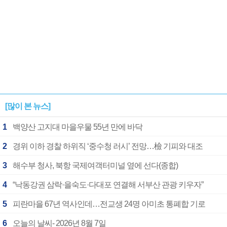
[많이 본 뉴스]
1
백양산 고지대 마을우물 55년 만에 바닥
2
경위 이하 경찰 하위직 ‘중수청 러시’ 전망…檢 기피와 대조
3
해수부 청사, 북항 국제여객터미널 옆에 선다(종합)
4
“낙동강권 삼락·을숙도·다대포 연결해 서부산 관광 키우자”
5
피란마을 67년 역사인데…전교생 24명 아미초 통폐합 기로
6
오늘의 날씨- 2026년 8월 7일