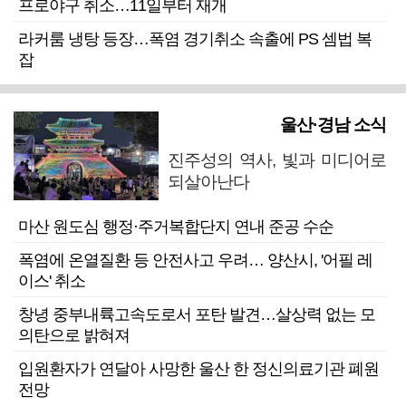
프로야구 취소…11일부터 재개
라커룸 냉탕 등장…폭염 경기취소 속출에 PS 셈법 복
잡
울산·경남 소식
진주성의 역사, 빛과 미디어로
되살아난다
마산 원도심 행정·주거복합단지 연내 준공 수순
폭염에 온열질환 등 안전사고 우려… 양산시, '어필 레
이스' 취소
창녕 중부내륙고속도로서 포탄 발견…살상력 없는 모
의탄으로 밝혀져
입원환자가 연달아 사망한 울산 한 정신의료기관 폐원
전망