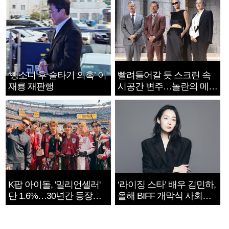
‘뺑소니 후 술타기 의혹’ 이
빨려들어갈 듯 스크린 속
재룡 재판행
시공간 변주…놀란의 메시
지는 ‘전쟁 속죄’
K팝 아이돌, '밀리언셀러'
‘라이징 스타’ 배우 김민하,
단 1.6%…30년간 등장
올해 BIFF 개막식 사회자
1182개팀 전수조사
확정