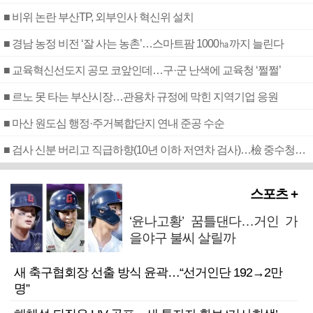
■ 비위 논란 부산TP, 외부인사 혁신위 설치
■ 경남 농정 비전 ‘잘 사는 농촌’…스마트팜 1000㏊까지 늘린다
■ 교육혁신선도지 공모 코앞인데…구·군 난색에 교육청 ‘쩔쩔’
■ 르노 못 타는 부산시장…관용차 규정에 막힌 지역기업 응원
■ 마산 원도심 행정·주거복합단지 연내 준공 수순
■ 검사 신분 버리고 직급하향(10년 이하 저연차 검사)…檢 중수청행 기피
스포츠 +
‘윤나고황’ 꿈틀댄다…거인 가
을야구 불씨 살릴까
새 축구협회장 선출 방식 윤곽…“선거인단 192→2만
명”