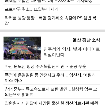
해체설 뒤집은 LIV 골프…새 투자자 확보 ‘기사회생’
프로야구 취소…11일부터 재개
라커룸 냉탕 등장…폭염 경기취소 속출에 PS 셈법 복
잡
울산·경남 소식
진주성의 역사, 빛과 미디어로
되살아난다
마산 원도심 행정·주거복합단지 연내 준공 수순
폭염에 온열질환 등 안전사고 우려… 양산시, '어필 레
이스' 취소
창녕 중부내륙고속도로서 포탄 발견…살상력 없는 모
의탄으로 밝혀져
입원환자가 연달아 사망한 울산 한 정신의료기관 폐원