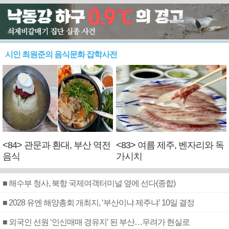
시인 최원준의 음식문화 잡학사전
<84> 관문과 환대, 부산 역전
<83> 여름 제주, 벤자리와 독
음식
가시치
■ 해수부 청사, 북항 국제여객터미널 옆에 선다(종합)
■ 2028 유엔 해양총회 개최지, ‘부산이냐 제주냐’ 10일 결정
■ 외국인 선원 ‘인신매매 경유지’ 된 부산…우려가 현실로