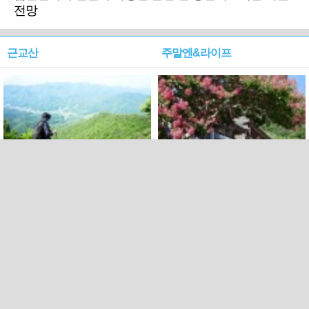
전망
근교산
주말엔&라이프
근교산&그너머…상주·문경
폭염보다 더 뜨거워라…100
청화산~시루봉
일을 붉게 불태울 ‘선비정신’
피었네
PC버전
엑스
페이스북
Copyright ⓒ 2015 All rights reserved by 국제신문