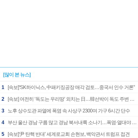
[많이 본 뉴스]
1
[속보]“SK하이닉스, 中패키징공장 매각 검토…중국서 인수 거론”
2
[속보] 여전히 ‘독도는 우리땅’ 외치는 日…韓선박이 독도 주변 해양조사 활동하자 반발
3
노후 상수도관 파열에 폭염 속 사상구 2300여 가구 6시간 단수
4
부산 울산 경남 구름 많고 경남 북서내륙 소나기…폭염·열대야 계속
5
[속보]‘尹 탄핵 반대’ 세계로교회 손현보, 백악관서 트럼프 접견