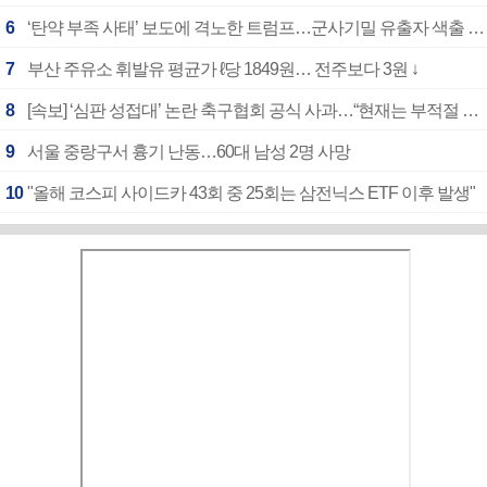
6
‘탄약 부족 사태’ 보도에 격노한 트럼프…군사기밀 유출자 색출 지시
7
부산 주유소 휘발유 평균가 ℓ당 1849원… 전주보다 3원 ↓
8
[속보] ‘심판 성접대’ 논란 축구협회 공식 사과…“현재는 부적절 행위 없어”
9
서울 중랑구서 흉기 난동…60대 남성 2명 사망
10
"올해 코스피 사이드카 43회 중 25회는 삼전닉스 ETF 이후 발생"