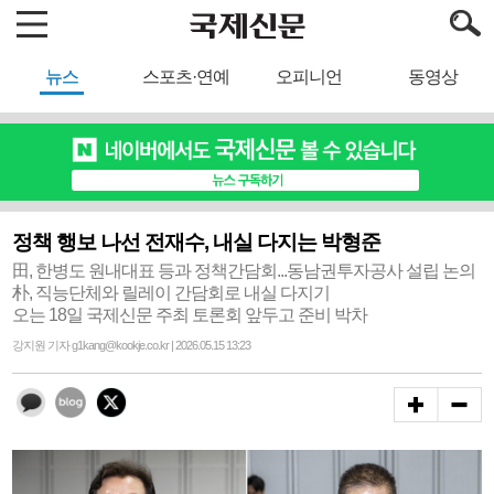
뉴스
스포츠·연예
오피니언
동영상
정책 행보 나선 전재수, 내실 다지는 박형준
田, 한병도 원내대표 등과 정책간담회...동남권투자공사 설립 논의
朴, 직능단체와 릴레이 간담회로 내실 다지기
오는 18일 국제신문 주최 토론회 앞두고 준비 박차
강지원 기자 g1kang@kookje.co.kr | 2026.05.15 13:23