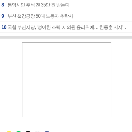
8
통영시민 추석 전 35만 원 받는다
9
부산 철강공장 50대 노동자 추락사
10
국힘 부산시당, ‘정이한 조력’ 시의원 윤리위에…‘한동훈 지지’도 신고접수