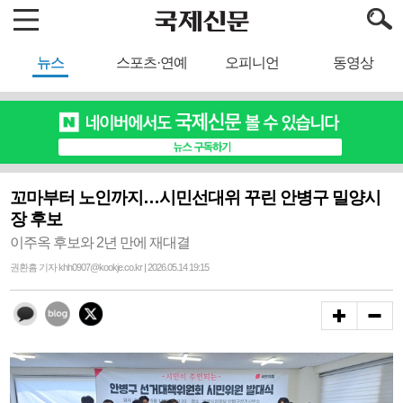
뉴스
스포츠·연예
오피니언
동영상
꼬마부터 노인까지…시민선대위 꾸린 안병구 밀양시
장 후보
이주옥 후보와 2년 만에 재대결
권환흠 기자 khh0907@kookje.co.kr | 2026.05.14 19:15