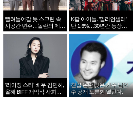
빨려들어갈 듯 스크린 속
K팝 아이돌, '밀리언셀러'
시공간 변주…놀란의 메시
단 1.6%…30년간 등장
지는 ‘전쟁 속죄’
1182개팀 전수조사
‘라이징 스타’ 배우 김민하,
친일 논란 빚은 가수 남인
올해 BIFF 개막식 사회자
수 공개 토론회 열린다.
확정