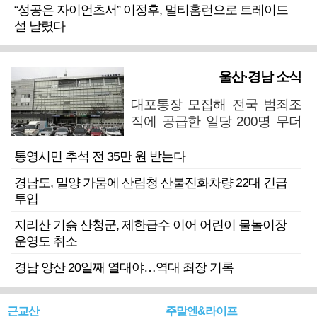
“성공은 자이언츠서” 이정후, 멀티홈런으로 트레이드
설 날렸다
울산·경남 소식
대포통장 모집해 전국 범죄조
직에 공급한 일당 200명 무더
기 검거
통영시민 추석 전 35만 원 받는다
경남도, 밀양 가뭄에 산림청 산불진화차량 22대 긴급
투입
지리산 기슭 산청군, 제한급수 이어 어린이 물놀이장
운영도 취소
경남 양산 20일째 열대야…역대 최장 기록
근교산
주말엔&라이프