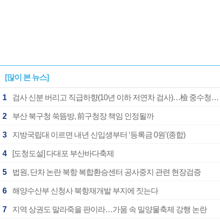
[많이 본 뉴스]
1
검사 신분 버리고 직급하향(10년 이하 저연차 검사)…檢 중수청행 기피
2
부산 북구청 쑥뜸방, 前구청장 책임 인정될까
3
지방국립대 이르면 내년 신입생부터 ‘등록금 0원’(종합)
4
[도청도설] 다대포 부산바다축제
5
법원, 단차 논란 북항 복합환승센터 공사중지 관련 현장검증
6
해양수산부 신청사 북항재개발 부지에 짓는다
7
지역 상권도 말라죽을 판이라…가뭄 속 밀양물축제 강행 논란