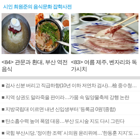
시인 최원준의 음식문화 잡학사전
<84> 관문과 환대, 부산 역전
<83> 여름 제주, 벤자리와 독
음식
가시치
■ 검사 신분 버리고 직급하향(10년 이하 저연차 검사)…檢 중수청행 기피
■ 지역 상권도 말라죽을 판이라…가뭄 속 밀양물축제 강행 논란
■ 지방국립대 이르면 내년 신입생부터 ‘등록금 0원’(종합)
■ 탄소흡수력 높여 폭염 대응…부산 도시숲 지도 다시 그린다
■ 국힘 부산시당, ‘정이한 조력’ 시의원 윤리위에…‘한동훈 지지’도 신고접수