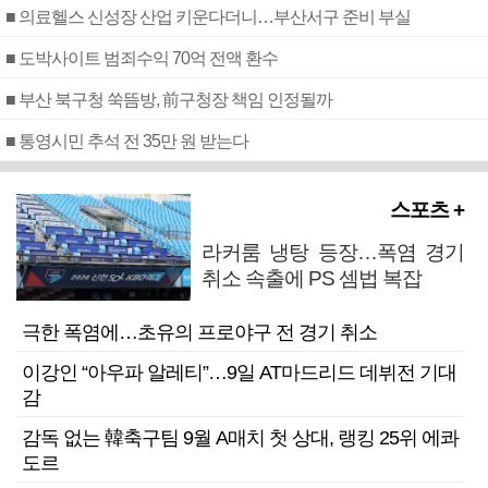
■ 의료헬스 신성장 산업 키운다더니…부산서구 준비 부실
■ 도박사이트 범죄수익 70억 전액 환수
■ 부산 북구청 쑥뜸방, 前구청장 책임 인정될까
■ 통영시민 추석 전 35만 원 받는다
스포츠 +
라커룸 냉탕 등장…폭염 경기
취소 속출에 PS 셈법 복잡
극한 폭염에…초유의 프로야구 전 경기 취소
이강인 “아우파 알레티”…9일 AT마드리드 데뷔전 기대
감
감독 없는 韓축구팀 9월 A매치 첫 상대, 랭킹 25위 에콰
도르