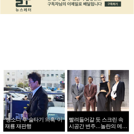
‘뺑소니 후 술타기 의혹’ 이
빨려들어갈 듯 스크린 속
재룡 재판행
시공간 변주…놀란의 메시
지는 ‘전쟁 속죄’