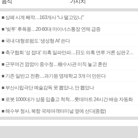
음식
가시치
■ 상폐 시계 째깍…163개사 “나 떨고있니”
■ ‘빚투’ 후폭풍…20·60대 마이너스통장 연체 급증
■ 국내 대형로펌도 ‘생성형 AI’ 쓴다
■ 축구협회 ‘성 접대’ 의혹 일파만파…日도 의혹 연루 거론 심판 2명 조사
■ 근무여건 깜깜이 중수청…檢수사관 이직 놓고 혼란
■ 기존 일반고 전환…과기원 영재학교 3개 더 만든다
■ 부산시립극단 예술감독 못 뽑았나, 안 뽑았나
■ 로봇 1000대가 상품 입출고 척척…롯데마트 24시간 배송 자동화
■ 해수부 청사, 북항 국제여객터미널 옆에 선다(종합)
스포츠 +