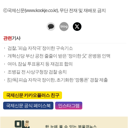
ⓒ국제신문(www.kookje.co.kr), 무단 전재 및 재배포 금지
관련
기사
검찰, '피습 자작극' 정이한 구속기소
개혁신당 부산 공천 줄줄이 받은 ‘정이한 父’ 온병원 인맥
여야, 잠실 투표용지 등 재검표 합의
조병길 전 사상구청장 검찰 송치
[단독] 피습 자작극 정이한, 초기화한 ‘깡통폰’ 경찰 제출
국제신문 카카오플러스 친구
국제신문 공식 페이스북
인스타그램