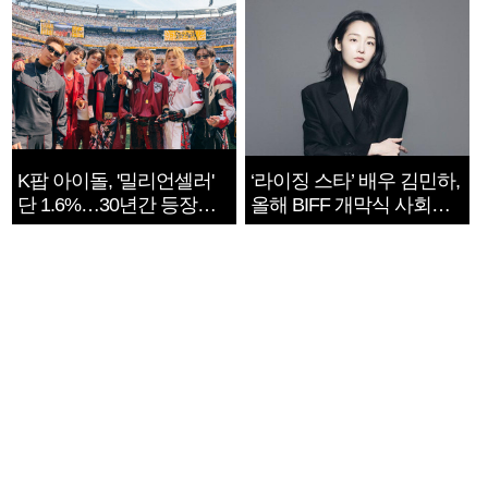
K팝 아이돌, '밀리언셀러'
‘라이징 스타’ 배우 김민하,
단 1.6%…30년간 등장
올해 BIFF 개막식 사회자
1182개팀 전수조사
확정