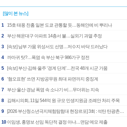
[많이 본 뉴스]
1
15호 태풍 찬홈 일본 도쿄 관통할 듯…동해안에 비 뿌리나
2
부산 해운대구 아파트 14층서 불…실외기 과열 추정
3
[속보] 남부 가뭄 위성서도 선명…저수지 바닥 드러났다
4
까마귀 탓?…폭염 속 부산 북구 986가구 정전
5
[속보] 부산·김해·울주 ‘경계 단계’…전국 48개 시군 가뭄
6
‘혐오표현’ 쓰면 지방공무원 최대 파면까지 중징계
7
부산·울산·경남 폭염 속 소나기·비…무더위는 지속
8
김해시의회, 11일 544억 원 규모 민생지원금 조례안 처리 주목
9
[2026 부산청소년극지체험탐험대 현장르포] 3회 : 석탄 탄광촌에서 북극 연구의 중심지로
10
이임생, 홍명보 선임 독단적 결정 아냐…면담 메모 제출