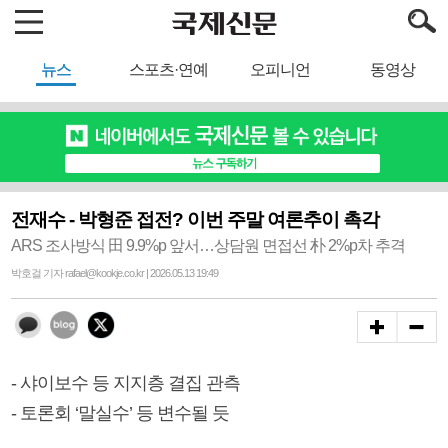
뉴스
스포츠·연예
오피니언
동영상
전재수 - 박형준 접전? 이번 주말 여론추이 촉각
ARS 조사방식 田 9.9%p 앞서…상담원 면접선 朴 2%p차 추격
박호걸 기자 rafael@kookje.co.kr | 2026.05.13 19:49
- 샤이보수 등 지지층 결집 관측
- 토론회 ‘말실수’ 등 변수될 듯