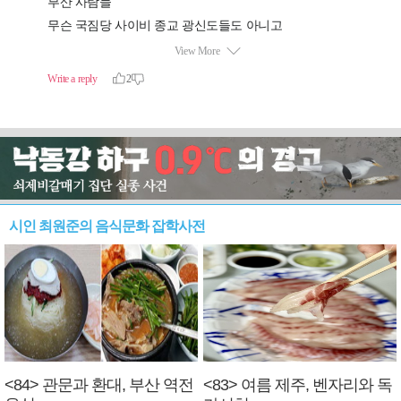
시인 최원준의 음식문화 잡학사전
<84> 관문과 환대, 부산 역전
<83> 여름 제주, 벤자리와 독