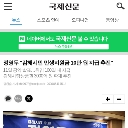
뉴스
스포츠·연예
오피니언
동영상
정영두 "김해시민 민생지원금 10만 원 지급 추진"
11일 공약 발표…취임 100일 내 지급
김해사랑상품권 3000억 원 확대 추진
권환흠 기자 khh0907@kookje.co.kr | 2026.05.11 15:14