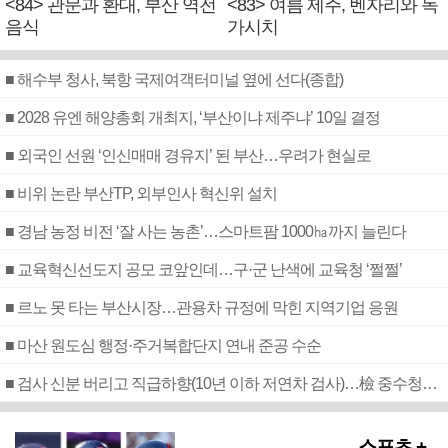
<84> 관문과 환대, 부산 역전
<83> 여름 제주, 벤자리와 독
음식
가시치
■ 해수부 청사, 북항 국제여객터미널 옆에 선다(종합)
■ 2028 유엔 해양총회 개최지, ‘부산이냐 제주냐’ 10일 결정
■ 외국인 선원 ‘인신매매 경유지’ 된 부산…우려가 현실로
■ 비위 논란 부산TP, 외부인사 혁신위 설치
■ 경남 농정 비전 ‘잘 사는 농촌’…스마트팜 1000㏊까지 늘린다
■ 교육혁신선도지 공모 코앞인데…구·군 난색에 교육청 ‘쩔쩔’
■ 르노 못 타는 부산시장…관용차 규정에 막힌 지역기업 응원
■ 마산 원도심 행정·주거복합단지 연내 준공 수순
■ 검사 신분 버리고 직급하향(10년 이하 저연차 검사)…檢 중수청행 기피
스포츠 +