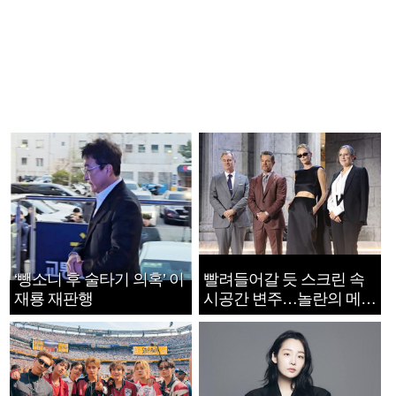
‘뺑소니 후 술타기 의혹’ 이
빨려들어갈 듯 스크린 속
재룡 재판행
시공간 변주…놀란의 메시
지는 ‘전쟁 속죄’