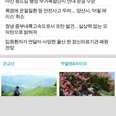
마산 원도심 행정·주거복합단지 연내 준공 수순
폭염에 온열질환 등 안전사고 우려… 양산시, '어필 레
이스' 취소
창녕 중부내륙고속도로서 포탄 발견…살상력 없는 모
의탄으로 밝혀져
입원환자가 연달아 사망한 울산 한 정신의료기관 폐원
전망
근교산
주말엔&라이프
근교산&그너머…상주·문경
폭염보다 더 뜨거워라…100