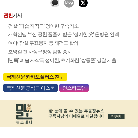
관련
기사
검찰, '피습 자작극' 정이한 구속기소
개혁신당 부산 공천 줄줄이 받은 ‘정이한 父’ 온병원 인맥
여야, 잠실 투표용지 등 재검표 합의
조병길 전 사상구청장 검찰 송치
[단독] 피습 자작극 정이한, 초기화한 ‘깡통폰’ 경찰 제출
국제신문 카카오플러스 친구
국제신문 공식 페이스북
인스타그램