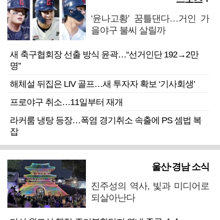
‘윤나고황’ 꿈틀댄다…거인 가
을야구 불씨 살릴까
새 축구협회장 선출 방식 윤곽…“선거인단 192→2만
명”
해체설 뒤집은 LIV 골프…새 투자자 확보 ‘기사회생’
프로야구 취소…11일부터 재개
라커룸 냉탕 등장…폭염 경기취소 속출에 PS 셈법 복
잡
울산·경남 소식
진주성의 역사, 빛과 미디어로
되살아난다