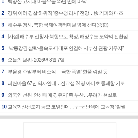
1
백양산 고지대 마을우물 55년 만에 바닥
2
경위 이하 경찰 하위직 ‘중수청 러시’ 전망…檢 기피와 대조
3
해수부 청사, 북항 국제여객터미널 옆에 선다(종합)
4
[사설] 해수부 신청사 북항으로 확정, 해양수도 도약의 전환점
5
“낙동강권 삼락·을숙도·다대포 연결해 서부산 관광 키우자”
6
오늘의 날씨- 2026년 8월 7일
7
부울경 주말부터 비소식…‘극한 폭염’ 한풀 꺾일 듯
8
피란마을 67년 역사인데…전교생 24명 아미초 통폐합 기로
9
외국인 선원 ‘인신매매 경유지’ 된 부산…우려가 현실로
10
교육혁신선도지 공모 코앞인데…구·군 난색에 교육청 ‘쩔쩔’