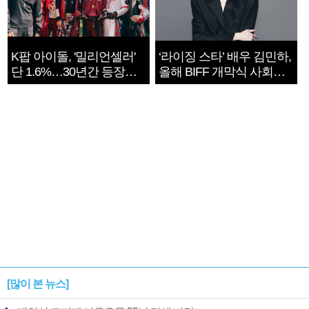
K팝 아이돌, '밀리언셀러'
‘라이징 스타’ 배우 김민하,
단 1.6%…30년간 등장
올해 BIFF 개막식 사회자
1182개팀 전수조사
확정
[많이 본 뉴스]