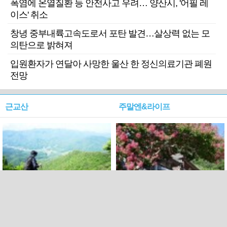
폭염에 온열질환 등 안전사고 우려… 양산시, '어필 레
이스' 취소
창녕 중부내륙고속도로서 포탄 발견…살상력 없는 모
의탄으로 밝혀져
입원환자가 연달아 사망한 울산 한 정신의료기관 폐원
전망
근교산
주말엔&라이프
근교산&그너머…상주·문경
폭염보다 더 뜨거워라…100
청화산~시루봉
일을 붉게 불태울 ‘선비정신’
피었네