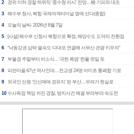
2
경위 이하 경찰 하위직 ‘중수청 러시’ 전망…檢 기피와 대조
3
해수부 청사, 북항 국제여객터미널 옆에 선다(종합)
4
오늘의 날씨- 2026년 8월 7일
5
[사설] 해수부 신청사 북항으로 확정, 해양수도 도약의 전환점
6
“낙동강권 삼락·을숙도·다대포 연결해 서부산 관광 키우자”
7
부울경 주말부터 비소식…‘극한 폭염’ 한풀 꺾일 듯
8
피란마을 67년 역사인데…전교생 24명 아미초 통폐합 기로
9
외국인 선원 ‘인신매매 경유지’ 된 부산…우려가 현실로
10
수사독점 책임 커진 경찰, 방치사건 해결 부랴부랴 속도전