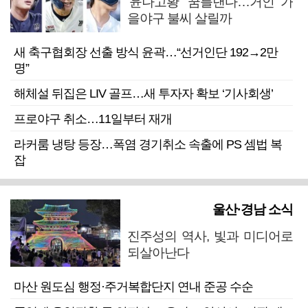
‘윤나고황’ 꿈틀댄다…거인 가
을야구 불씨 살릴까
새 축구협회장 선출 방식 윤곽…“선거인단 192→2만
명”
해체설 뒤집은 LIV 골프…새 투자자 확보 ‘기사회생’
프로야구 취소…11일부터 재개
라커룸 냉탕 등장…폭염 경기취소 속출에 PS 셈법 복
잡
울산·경남 소식
진주성의 역사, 빛과 미디어로
되살아난다
마산 원도심 행정·주거복합단지 연내 준공 수순