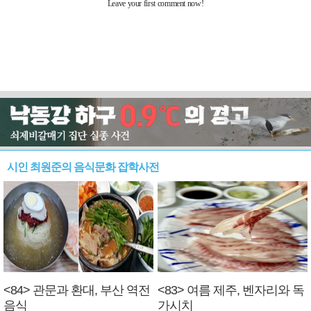
시인 최원준의 음식문화 잡학사전
<84> 관문과 환대, 부산 역전
<83> 여름 제주, 벤자리와 독
음식
가시치