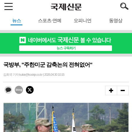
뉴스
스포츠·연예
오피니언
동영상
국방부, "주한미군 감축논의 전혀없어"
김희국 기자 kukie@kookje.co.kr | 2026.04.30 10:15