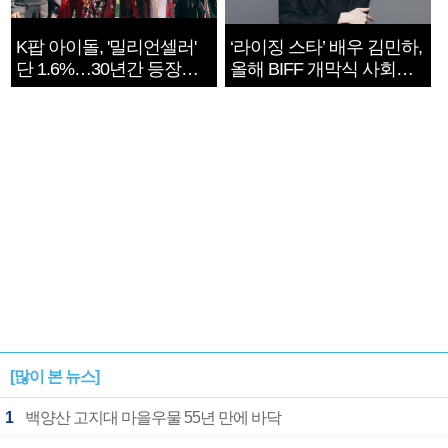
K팝 아이돌, '밀리언셀러'
‘라이징 스타’ 배우 김민하,
단 1.6%…30년간 등장
올해 BIFF 개막식 사회자
1182개팀 전수조사
확정
[많이 본 뉴스]
1
백양산 고지대 마을우물 55년 만에 바닥