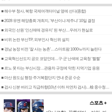
■ 해수부 청사, 북항 국제여객터미널 옆에 선다(종합)
■ 2028 유엔 해양총회 개최지, ‘부산이냐 제주냐’ 10일 결정
■ 외국인 선원 ‘인신매매 경유지’ 된 부산…우려가 현실로
■ 비위 논란 부산TP, 외부인사 혁신위 설치
■ 경남 농정 비전 ‘잘 사는 농촌’…스마트팜 1000㏊까지 늘린다
■ 교육혁신선도지 공모 코앞인데…구·군 난색에 교육청 ‘쩔쩔’
■ 르노 못 타는 부산시장…관용차 규정에 막힌 지역기업 응원
■ 마산 원도심 행정·주거복합단지 연내 준공 수순
■ 검사 신분 버리고 직급하향(10년 이하 저연차 검사)…檢 중수청행 기피
스포츠 +