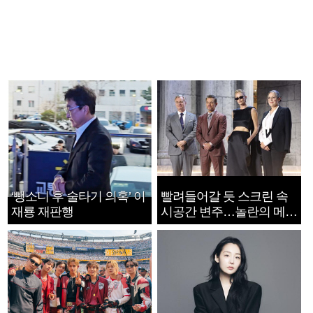
‘뺑소니 후 술타기 의혹’ 이
빨려들어갈 듯 스크린 속
재룡 재판행
시공간 변주…놀란의 메시
지는 ‘전쟁 속죄’