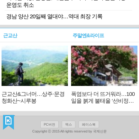
운영도 취소
경남 양산 20일째 열대야…역대 최장 기록
근교산
주말엔&라이프
근교산&그너머…상주·문경
폭염보다 더 뜨거워라…100
청화산~시루봉
일을 붉게 불태울 ‘선비정신’
피었네
PC버전
엑스
페이스북
Copyright ⓒ 2015 All rights reserved by 국제신문