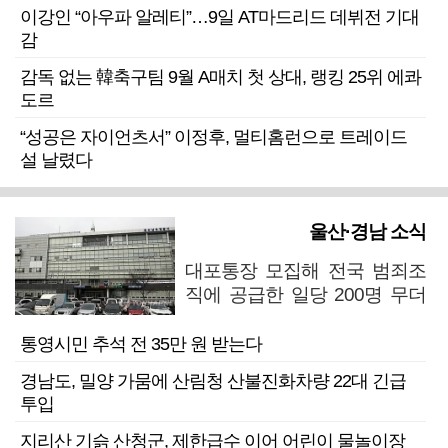
이강인 “아우파 알레티”…9일 AT마드리드 데뷔전 기대
감
감독 없는 韓축구팀 9월 A매치 첫 상대, 랭킹 25위 에콰
도르
“성공은 자이언츠서” 이정후, 멀티홈런으로 트레이드
설 날렸다
울산·경남 소식
대포통장 모집해 전국 범죄조
직에 공급한 일당 200명 무더
기 검거
통영시민 추석 전 35만 원 받는다
경남도, 밀양 가뭄에 산림청 산불진화차량 22대 긴급
투입
지리산 기슭 산청군, 제한급수 이어 어린이 물놀이장