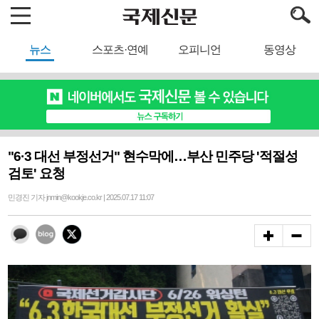
뉴스
스포츠·연예
오피니언
동영상
"6·3 대선 부정선거" 현수막에…부산 민주당 '적절성
검토' 요청
민경진 기자 jnmin@kookje.co.kr | 2025.07.17 11:07