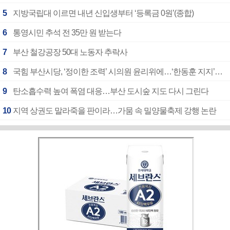
5
지방국립대 이르면 내년 신입생부터 ‘등록금 0원’(종합)
6
통영시민 추석 전 35만 원 받는다
7
부산 철강공장 50대 노동자 추락사
8
국힘 부산시당, ‘정이한 조력’ 시의원 윤리위에…‘한동훈 지지’도 신고접수
9
탄소흡수력 높여 폭염 대응…부산 도시숲 지도 다시 그린다
10
지역 상권도 말라죽을 판이라…가뭄 속 밀양물축제 강행 논란