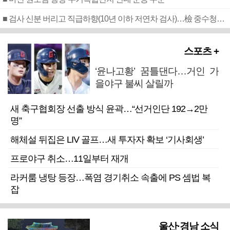
■ 검사 신분 버리고 직급하향(10년 이하 저연차 검사)…檢 중수청행 기피
스포츠 +
‘윤나고황’ 꿈틀댄다…거인 가
을야구 불씨 살릴까
새 축구협회장 선출 방식 윤곽…“선거인단 192→2만
명”
해체설 뒤집은 LIV 골프…새 투자자 확보 ‘기사회생’
프로야구 취소…11일부터 재개
라커룸 냉탕 등장…폭염 경기취소 속출에 PS 셈법 복
잡
울산·경남 소식