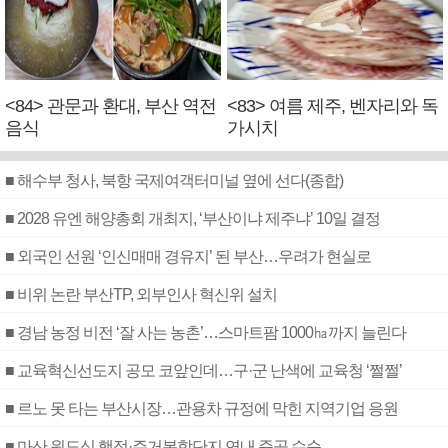
<84> 관문과 환대, 부산 역전
<83> 여름 제주, 벤자리와 독
음식
가시치
■ 해수부 청사, 북항 국제여객터미널 옆에 선다(종합)
■ 2028 유엔 해양총회 개최지, ‘부산이냐 제주냐’ 10일 결정
■ 외국인 선원 ‘인신매매 경유지’ 된 부산…우려가 현실로
■ 비위 논란 부산TP, 외부인사 혁신위 설치
■ 경남 농정 비전 ‘잘 사는 농촌’…스마트팜 1000㏊까지 늘린다
■ 교육혁신선도지 공모 코앞인데…구·군 난색에 교육청 ‘쩔쩔’
■ 르노 못 타는 부산시장…관용차 규정에 막힌 지역기업 응원
■ 마산 원도심 행정·주거복합단지 연내 준공 수순