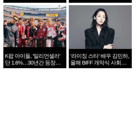
지는 ‘전쟁 속죄’
K팝 아이돌, '밀리언셀러'
‘라이징 스타’ 배우 김민하,
단 1.6%…30년간 등장
올해 BIFF 개막식 사회자
1182개팀 전수조사
확정