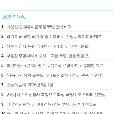
[많이 본 뉴스]
1
백양산 고지대 마을우물 55년 만에 바닥
2
경위 이하 경찰 하위직 ‘중수청 러시’ 전망…檢 기피와 대조
3
해수부 청사, 북항 국제여객터미널 옆에 선다(종합)
4
부울경 주말부터 비소식…‘극한 폭염’ 한풀 꺾일 듯
5
피란마을 67년 역사인데…전교생 24명 아미초 통폐합 기로
6
“낙동강권 삼락·을숙도·다대포 연결해 서부산 관광 키우자”
7
오늘의 날씨- 2026년 8월 7일
8
[사설] 해수부 신청사 북항으로 확정, 해양수도 도약의 전환점
9
외국인 선원 ‘인신매매 경유지’ 된 부산…우려가 현실로
10
르노 못 타는 부산시장…관용차 규정에 막힌 지역기업 응원