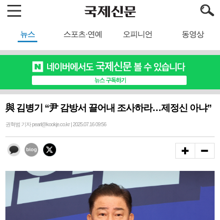
뉴스
스포츠·연예
오피니언
동영상
與 김병기 “尹 감방서 끌어내 조사하라…제정신 아냐”
권혁범 기자 pearl@kookje.co.kr | 2025.07.16 09:56