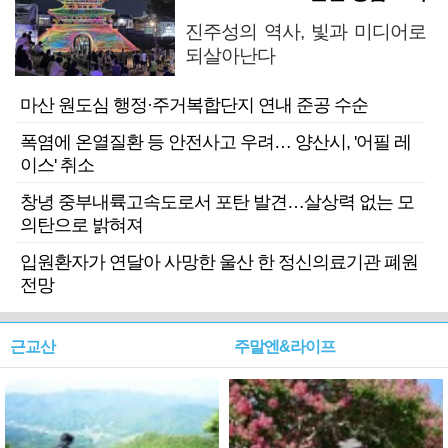
진주성의 역사, 빛과 미디어로
되살아난다
마산 원도심 행정·주거복합단지 연내 준공 수순
폭염에 온열질환 등 안전사고 우려… 양산시, '어필 레
이스' 취소
창녕 중부내륙고속도로서 포탄 발견…살상력 없는 모
의탄으로 밝혀져
입원환자가 연달아 사망한 울산 한 정신의료기관 폐원
전망
근교산
주말엔&라이프