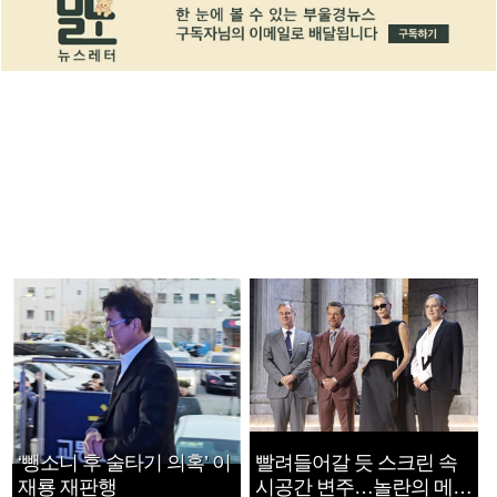
‘뺑소니 후 술타기 의혹’ 이
빨려들어갈 듯 스크린 속
재룡 재판행
시공간 변주…놀란의 메시