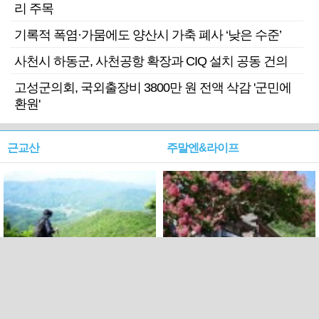
리 주목
기록적 폭염·가뭄에도 양산시 가축 폐사 ‘낮은 수준’
사천시 하동군, 사천공항 확장과 CIQ 설치 공동 건의
고성군의회, 국외출장비 3800만 원 전액 삭감 '군민에
환원'
근교산
주말엔&라이프
근교산&그너머…상주·문경
폭염보다 더 뜨거워라…100
청화산~시루봉
일을 붉게 불태울 ‘선비정신’
피었네