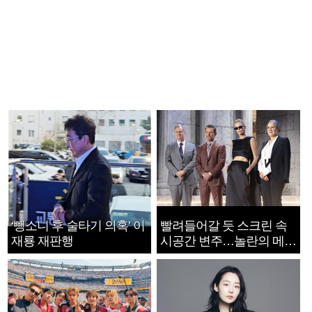
‘뺑소니 후 술타기 의혹’ 이
빨려들어갈 듯 스크린 속
재룡 재판행
시공간 변주…놀란의 메시
지는 ‘전쟁 속죄’