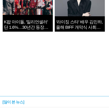
K팝 아이돌, '밀리언셀러'
‘라이징 스타’ 배우 김민하,
단 1.6%…30년간 등장
올해 BIFF 개막식 사회자
1182개팀 전수조사
확정
[많이 본 뉴스]