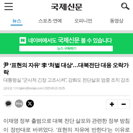
뉴스
스포츠·연예
오피니언
동영상
尹 ‘표현의 자유’ 李 ‘처벌 대상’…대북전단 대응 오락가
락
대통령실 “군사적 긴장 고조시켜”, 강화도 전단살포 엄중 조치 강조
김태경 기자 tgkim@kookje.co.kr | 2025.06.15 19:25
이재명 정부 출범으로 대북 전단 살포와 관련한 정부 방침
이 정반대로 바뀌었다. ‘표현의 자유에 반한다’는 이유로