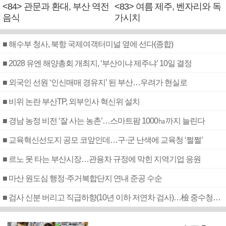
<84> 관문과 환대, 부산 역전
<83> 여름 제주, 벤자리와 독
음식
가시치
■ 해수부 청사, 북항 국제여객터미널 옆에 선다(종합)
■ 2028 유엔 해양총회 개최지, ‘부산이냐 제주냐’ 10일 결정
■ 외국인 선원 ‘인신매매 경유지’ 된 부산…우려가 현실로
■ 비위 논란 부산TP, 외부인사 혁신위 설치
■ 경남 농정 비전 ‘잘 사는 농촌’…스마트팜 1000㏊까지 늘린다
■ 교육혁신선도지 공모 코앞인데…구·군 난색에 교육청 ‘쩔쩔’
■ 르노 못 타는 부산시장…관용차 규정에 막힌 지역기업 응원
■ 마산 원도심 행정·주거복합단지 연내 준공 수순
■ 검사 신분 버리고 직급하향(10년 이하 저연차 검사)…檢 중수청행 기피