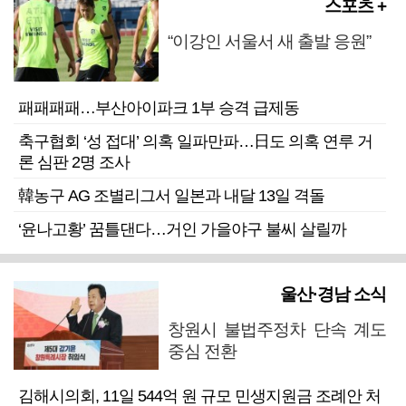
스포츠 +
“이강인 서울서 새 출발 응원”
패패패패…부산아이파크 1부 승격 급제동
축구협회 ‘성 접대’ 의혹 일파만파…日도 의혹 연루 거
론 심판 2명 조사
韓농구 AG 조별리그서 일본과 내달 13일 격돌
‘윤나고황’ 꿈틀댄다…거인 가을야구 불씨 살릴까
울산·경남 소식
창원시 불법주정차 단속 계도
중심 전환
김해시의회, 11일 544억 원 규모 민생지원금 조례안 처