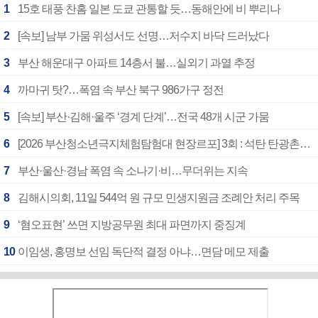
1
15호 태풍 찬홈 일본 도쿄 관통할 듯…동해안에 비 뿌리나
2
[속보] 남부 가뭄 위성서도 선명…저수지 바닥 드러났다
3
부산 해운대구 아파트 14층서 불…실외기 과열 추정
4
까마귀 탓?…폭염 속 부산 북구 986가구 정전
5
[속보] 부산·김해·울주 ‘경계 단계’…전국 48개 시군 가뭄
6
[2026 부산청소년극지체험탐험대 현장르포] 3회 : 석탄 탄광촌에서 북극 연구의 중심지로
7
부산·울산·경남 폭염 속 소나기·비…무더위는 지속
8
김해시의회, 11일 544억 원 규모 민생지원금 조례안 처리 주목
9
‘혐오표현’ 쓰면 지방공무원 최대 파면까지 중징계
10
이임생, 홍명보 선임 독단적 결정 아냐…면담 메모 제출