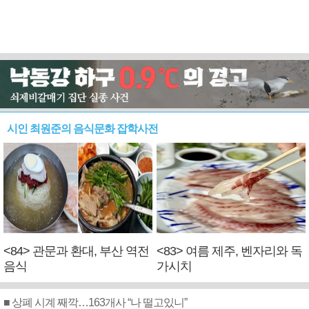
시인 최원준의 음식문화 잡학사전
<84> 관문과 환대, 부산 역전
<83> 여름 제주, 벤자리와 독
음식
가시치
■ 상폐 시계 째깍…163개사 “나 떨고있니”