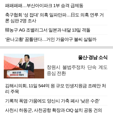
패패패패…부산아이파크 1부 승격 급제동
축구협회 ‘성 접대’ 의혹 일파만파…日도 의혹 연루 거
론 심판 2명 조사
韓농구 AG 조별리그서 일본과 내달 13일 격돌
‘윤나고황’ 꿈틀댄다…거인 가을야구 불씨 살릴까
울산·경남 소식
창원시 불법주정차 단속 계도
중심 전환
김해시의회, 11일 544억 원 규모 민생지원금 조례안 처
리 주목
기록적 폭염·가뭄에도 양산시 가축 폐사 ‘낮은 수준’
사천시 하동군, 사천공항 확장과 CIQ 설치 공동 건의