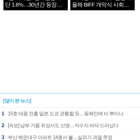
단 1.6%…30년간 등장
올해 BIFF 개막식 사회자
1182개팀 전수조사
확정
[많이 본 뉴스]
1
15호 태풍 찬홈 일본 도쿄 관통할 듯…동해안에 비 뿌리나
2
[속보] 남부 가뭄 위성서도 선명…저수지 바닥 드러났다
3
부산 해운대구 아파트 14층서 불…실외기 과열 추정