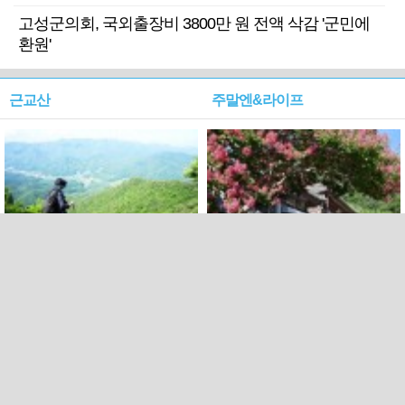
고성군의회, 국외출장비 3800만 원 전액 삭감 '군민에
환원'
근교산
주말엔&라이프
근교산&그너머…상주·문경
폭염보다 더 뜨거워라…100
청화산~시루봉
일을 붉게 불태울 ‘선비정신’
피었네
PC버전
엑스
페이스북
Copyright ⓒ 2015 All rights reserved by 국제신문