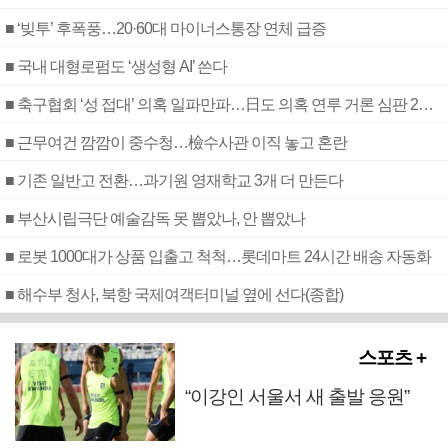
■ ‘빚투’ 후폭풍…20·60대 마이너스통장 연체 급증
■ 국내 대형로펌도 ‘생성형 AI’ 쓴다
■ 축구협회 ‘성 접대’ 의혹 일파만파…日도 의혹 연루 거론 심판 2명 조사
■ 근무여건 깜깜이 중수청…檢수사관 이직 놓고 혼란
■ 기존 일반고 전환…과기원 영재학교 3개 더 만든다
■ 부산시립극단 예술감독 못 뽑았나, 안 뽑았나
■ 로봇 1000대가 상품 입출고 척척…롯데마트 24시간 배송 자동화
■ 해수부 청사, 북항 국제여객터미널 옆에 선다(종합)
스포츠 +
“이강인 서울서 새 출발 응원”