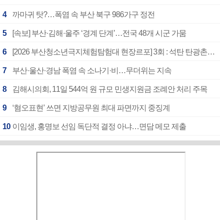
4
까마귀 탓?…폭염 속 부산 북구 986가구 정전
5
[속보] 부산·김해·울주 ‘경계 단계’…전국 48개 시군 가뭄
6
[2026 부산청소년극지체험탐험대 현장르포] 3회 : 석탄 탄광촌에서 북극 연구의 중심지로
7
부산·울산·경남 폭염 속 소나기·비…무더위는 지속
8
김해시의회, 11일 544억 원 규모 민생지원금 조례안 처리 주목
9
‘혐오표현’ 쓰면 지방공무원 최대 파면까지 중징계
10
이임생, 홍명보 선임 독단적 결정 아냐…면담 메모 제출