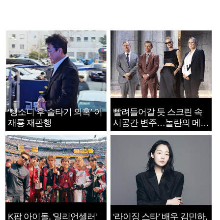
‘뺑소니 후 술타기 의혹’ 이
빨려들어갈 듯 스크린 속
재룡 재판행
시공간 변주…놀란의 메시
지는 ‘전쟁 속죄’
K팝 아이돌, '밀리언셀러'
‘라이징 스타’ 배우 김민하,