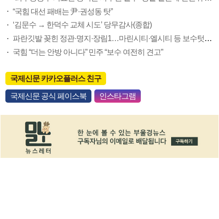
“국힘 대선 패배는 尹·권성동 탓”
‘김문수 → 한덕수 교체 시도’ 당무감사(종합)
파란깃발 꽂힌 정관·명지·장림1…마린시티·엘시티 등 보수텃밭도 미세변화 감지
국힘 “더는 안방 아니다” 민주 “보수 여전히 견고”
국제신문 카카오플러스 친구
국제신문 공식 페이스북
인스타그램