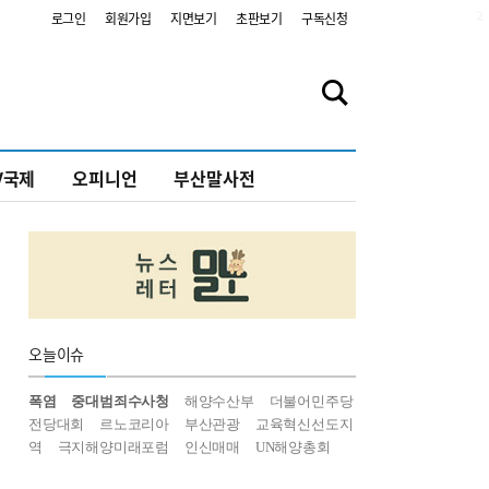
2
로그인
회원가입
지면보기
초판보기
구독신청
V국제
오피니언
부산말사전
오늘
이슈
폭염
중대범죄수사청
해양수산부
더불어민주당
전당대회
르노코리아
부산관광
교육혁신선도지
역
극지해양미래포럼
인신매매
UN해양총회