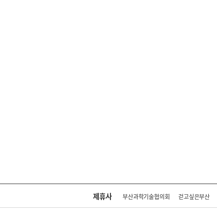
제휴사
부산과학기술협의회
걷고싶은부산