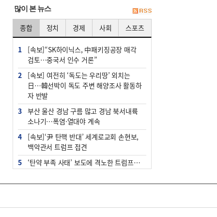
많이 본 뉴스
종합
정치
경제
사회
스포츠
1
[속보]“SK하이닉스, 中패키징공장 매각
검토…중국서 인수 거론”
2
[속보] 여전히 ‘독도는 우리땅’ 외치는
日…韓선박이 독도 주변 해양조사 활동하
자 반발
3
부산 울산 경남 구름 많고 경남 북서내륙
소나기…폭염·열대야 계속
4
[속보]‘尹 탄핵 반대’ 세계로교회 손현보,
백악관서 트럼프 접견
5
‘탄약 부족 사태’ 보도에 격노한 트럼프…
군사기밀 유출자 색출 지시
6
부산 주유소 휘발유 평균가 ℓ당 1849원…
전주보다 3원 ↓
7
노후 상수도관 파열에 폭염 속 사상구 230