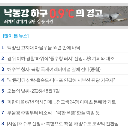
[많이 본 뉴스]
1
백양산 고지대 마을우물 55년 만에 바닥
2
경위 이하 경찰 하위직 ‘중수청 러시’ 전망…檢 기피와 대조
3
해수부 청사, 북항 국제여객터미널 옆에 선다(종합)
4
“낙동강권 삼락·을숙도·다대포 연결해 서부산 관광 키우자”
5
오늘의 날씨- 2026년 8월 7일
6
피란마을 67년 역사인데…전교생 24명 아미초 통폐합 기로
7
부울경 주말부터 비소식…‘극한 폭염’ 한풀 꺾일 듯
8
[사설] 해수부 신청사 북항으로 확정, 해양수도 도약의 전환점