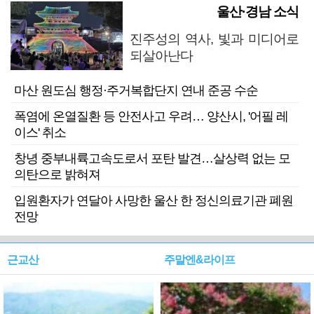
울산·경남 소식
진주성의 역사, 빛과 미디어로
되살아난다
마산 원도심 행정·주거복합단지 연내 준공 수순
폭염에 온열질환 등 안전사고 우려… 양산시, '어필 레
이스' 취소
창녕 중부내륙고속도로서 포탄 발견…살상력 없는 모
의탄으로 밝혀져
입원환자가 연달아 사망한 울산 한 정신의료기관 폐원
전망
근교산
주말엔&라이프