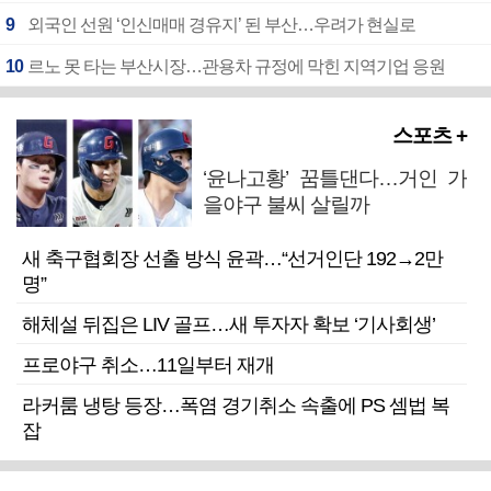
9
외국인 선원 ‘인신매매 경유지’ 된 부산…우려가 현실로
10
르노 못 타는 부산시장…관용차 규정에 막힌 지역기업 응원
스포츠 +
‘윤나고황’ 꿈틀댄다…거인 가
을야구 불씨 살릴까
새 축구협회장 선출 방식 윤곽…“선거인단 192→2만
명”
해체설 뒤집은 LIV 골프…새 투자자 확보 ‘기사회생’
프로야구 취소…11일부터 재개
라커룸 냉탕 등장…폭염 경기취소 속출에 PS 셈법 복
잡