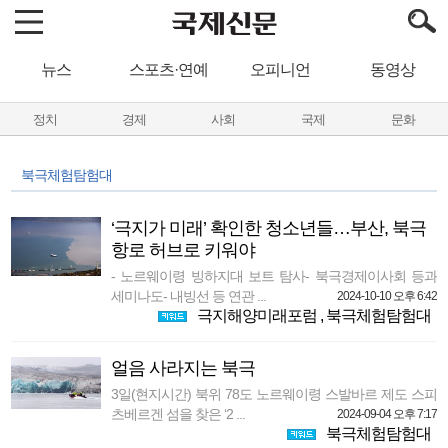
뉴스
스포츠·연예
오피니언
동영상
정치
경제
사회
국제
문화
북극체험탐험대
‘극지가 미래’ 확인한 청소년들…부산, 북극
항로 허브로 키워야
- 노르웨이령 빙하지대 보트 탐사- 북극경제이사회 등과
세미나도- 내빙선 등 연관 ...
2024-10-10 오후 6:42
극지해양미래포럼
,
북극체험탐험대
얼음 사라지는 북극
3일(현지시간) 북위 78도 노르웨이령 스발바르 제도 스피
츠베르겐 섬을 찾은 ‘2 ...
2024-09-04 오후 7:17
북극체험탐험대