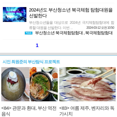
2024년도 부산청소년 북극체험 탐험대원을
선발한다
부산청소년들을 대상으로 2024년 극지체험탐험대에 합
류할 대원을 선발한다. 이번 ...
2024-03-12 오전 10:50
부산청소년 북극체험탐험대
,
북극체험탐험대
1
시인 최원준의 부산탐식 프로젝트
<84> 관문과 환대, 부산 역전
<83> 여름 제주, 벤자리와 독
음식
가시치