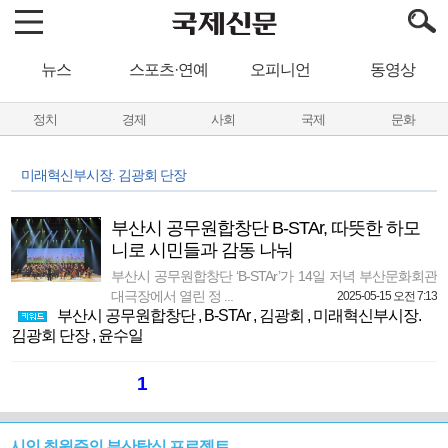
뉴스
스포츠·연예
오피니언
동영상
정치
경제
사회
국제
문화
미래혁신부시장. 김광회 단장
부산시 공무원합창단 B-STAr, 따뜻한 하모
니로 시민들과 감동 나눠
부산시 공무원합창단 ‘B-STAr’가 14일 저녁 부산문화회관
대극장에서 열린 정 ...
2025-05-15 오전 7:13
부산시 공무원합창단
,
B-STAr
,
김광회
,
미래혁신부시장.
김광회 단장
,
윤수일
1
시인 최원준의 부산탐식 프로젝트