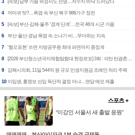
3
[속보] 남부 가뭄 위성서도 선명…저수지 바닥 드러났다
4
까마귀 탓?…폭염 속 부산 북구 986가구 정전
5
[속보] 부산·김해·울주 ‘경계 단계’…전국 48개 시군 가뭄
6
부산·울산·경남 폭염 속 소나기·비…무더위는 지속
7
‘혐오표현’ 쓰면 지방공무원 최대 파면까지 중징계
8
[2026 부산청소년극지체험탐험대 현장르포] 3회 : 석탄 탄광촌에서 북극 연구의 중심지로
9
김해시의회, 11일 544억 원 규모 민생지원금 조례안 처리 주목
10
이임생, 홍명보 선임 독단적 결정 아냐…면담 메모 제출
스포츠 +
“이강인 서울서 새 출발 응원”
패패패패…부산아이파크 1부 승격 급제동