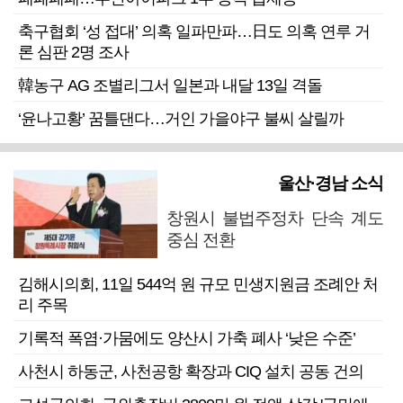
축구협회 ‘성 접대’ 의혹 일파만파…日도 의혹 연루 거
론 심판 2명 조사
韓농구 AG 조별리그서 일본과 내달 13일 격돌
‘윤나고황’ 꿈틀댄다…거인 가을야구 불씨 살릴까
울산·경남 소식
창원시 불법주정차 단속 계도
중심 전환
김해시의회, 11일 544억 원 규모 민생지원금 조례안 처
리 주목
기록적 폭염·가뭄에도 양산시 가축 폐사 ‘낮은 수준’
사천시 하동군, 사천공항 확장과 CIQ 설치 공동 건의