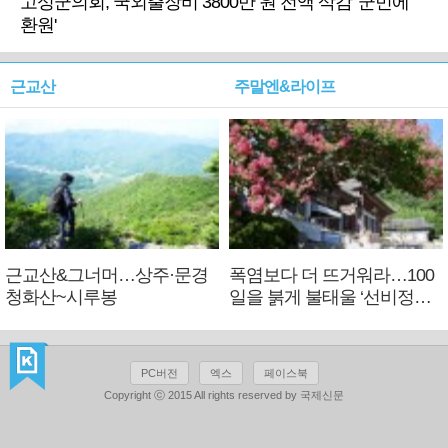
고성군의회, 국외출장비 3800만 원 전액 삭감 '군민에
환원'
근교산
주말엔&라이프
근교산&그너머…상주·문경
폭염보다 더 뜨거워라…100
청화산~시루봉
일을 붉게 불태울 ‘선비정신’
피었네
PC버전
엑스
페이스북
Copyright ⓒ 2015 All rights reserved by 국제신문