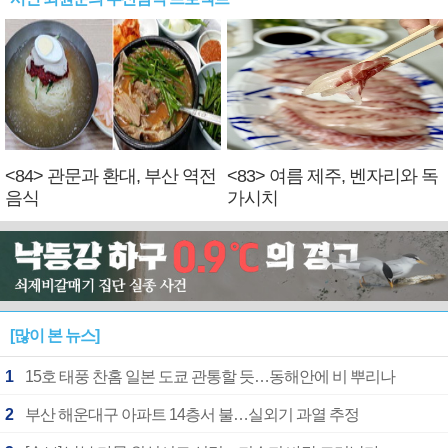
<84> 관문과 환대, 부산 역전
<83> 여름 제주, 벤자리와 독
음식
가시치
[많이 본 뉴스]
1
15호 태풍 찬홈 일본 도쿄 관통할 듯…동해안에 비 뿌리나
2
부산 해운대구 아파트 14층서 불…실외기 과열 추정