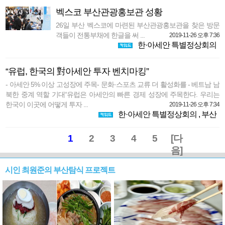
벡스코 부산관광홍보관 성황
26일 부산 벡스코에 마련된 부산관광홍보관을 찾은 방문
객들이 전통부채에 한글을 써 ...
2019-11-26 오후 7:36
한·아세안 특별정상회의
“유럽, 한국의 對아세안 투자 벤치마킹”
- 아세안 5% 이상 고성장에 주목- 문화·스포츠 교류 더 활성화를 - 베트남 남
북한 중계 역할 기대“유럽은 아세안의 빠른 경제 성장에 주목한다. 우리는
한국이 이곳에 어떻게 투자 ...
2019-11-26 오후 7:34
한·아세안 특별정상회의
,
부산
1
2
3
4
5
[다
음]
시인 최원준의 부산탐식 프로젝트