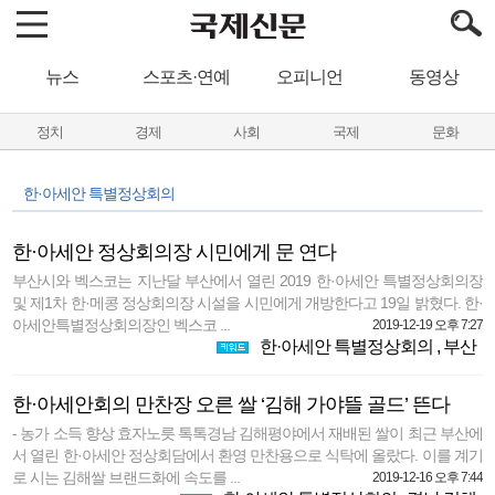
뉴스
스포츠·연예
오피니언
동영상
정치
경제
사회
국제
문화
한·아세안 특별정상회의
한·아세안 정상회의장 시민에게 문 연다
부산시와 벡스코는 지난달 부산에서 열린 2019 한·아세안 특별정상회의장
및 제1차 한·메콩 정상회의장 시설을 시민에게 개방한다고 19일 밝혔다. 한·
아세안특별정상회의장인 벡스코 ...
2019-12-19 오후 7:27
한·아세안 특별정상회의
,
부산
한·아세안회의 만찬장 오른 쌀 ‘김해 가야뜰 골드’ 뜬다
- 농가 소득 향상 효자노릇 톡톡경남 김해평야에서 재배된 쌀이 최근 부산에
서 열린 한·아세안 정상회담에서 환영 만찬용으로 식탁에 올랐다. 이를 계기
로 시는 김해쌀 브랜드화에 속도를 ...
2019-12-16 오후 7:44