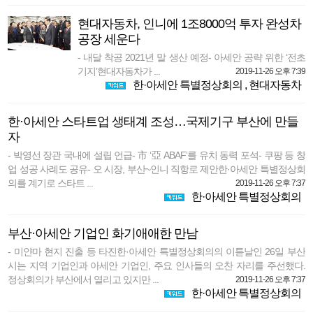
현대자동차, 인니에 1조8000억 투자 완성차
공장 세운다
- 내달 착공 2021년 말 생산 예정- 아세안 공략 위한 ‘전초
기지’현대자동차가 ...
2019-11-26 오후 7:39
한·아세안 특별정상회의
,
현대자동차
한·아세안 스타트업 생태계 조성…국제기구 부산에 만들
자
- 박영선 장관 국내에 설립 언급- 市 ‘亞 ABAF’를 유치 동력 포석- 쿠팡 등 창
업 성공 사례도 공유- 오 시장, 부산~인니 직항로 제안한·아세안 특별정상회
의를 계기로 스타트 ...
2019-11-26 오후 7:37
한·아세안 특별정상회의
부산·아세안 기업인 화기애애한 만남
- 미얀마 현지 진출 등 타진한·아세안 특별정상회의의 이튿날인 26일 부산
시는 지역 기업인과 아세안 기업인, 주요 인사들의 오찬 자리를 주선했다.
정상회의가 부산에서 열리고 있지만 ...
2019-11-26 오후 7:37
한·아세안 특별정상회의