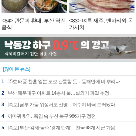
<84> 관문과 환대, 부산 역전
<83> 여름 제주, 벤자리와 독
음식
가시치
[많이 본 뉴스]
1
15호 태풍 찬홈 일본 도쿄 관통할 듯…동해안에 비 뿌리나
2
부산 해운대구 아파트 14층서 불…실외기 과열 추정
3
[속보] 남부 가뭄 위성서도 선명…저수지 바닥 드러났다
4
까마귀 탓?…폭염 속 부산 북구 986가구 정전
5
[속보] 부산·김해·울주 ‘경계 단계’…전국 48개 시군 가뭄