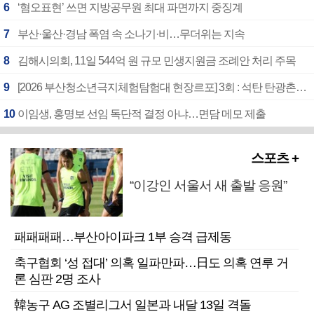
6
‘혐오표현’ 쓰면 지방공무원 최대 파면까지 중징계
7
부산·울산·경남 폭염 속 소나기·비…무더위는 지속
8
김해시의회, 11일 544억 원 규모 민생지원금 조례안 처리 주목
9
[2026 부산청소년극지체험탐험대 현장르포] 3회 : 석탄 탄광촌에서 북극 연구의 중심지로
10
이임생, 홍명보 선임 독단적 결정 아냐…면담 메모 제출
스포츠 +
“이강인 서울서 새 출발 응원”
패패패패…부산아이파크 1부 승격 급제동
축구협회 ‘성 접대’ 의혹 일파만파…日도 의혹 연루 거
론 심판 2명 조사
韓농구 AG 조별리그서 일본과 내달 13일 격돌