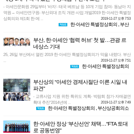
- 아세안문화원 29일부터 ‘바자’- 태국 베트남 등 10개 기업 참여- 동남아 지
역원→ 아세안연구원- 부산외대 조직 개편·사업 개발2019 한·아세안 특별정
상회의와 제1회 한·메 ...
2019-11-27 오후 7:53
한·아세안 특별정상회의
,
부산
부산, 한·아세안 ‘협력 허브’ 첫 발…관광 르
네상스 기대
25, 26일 부산에서 열린 2019 한·아세안 특별정상회의가 막을 내렸다. 부산
...
2019-11-27 오후 7:51
한·아세안 특별정상회의
부산상의 “아세안 경제사절단 이른 시일 내
파견”
- 교류사업 지원 위한 특위도 계획- 박람회 참가·자매결연
확대 추진“2014년에 ...
2019-11-27 오후 7:49
한·아세안 특별정상회의
,
부산상공회의소
한·아세안 정상 ‘부산선언’ 채택…“FTA 토대
로 공동번영”