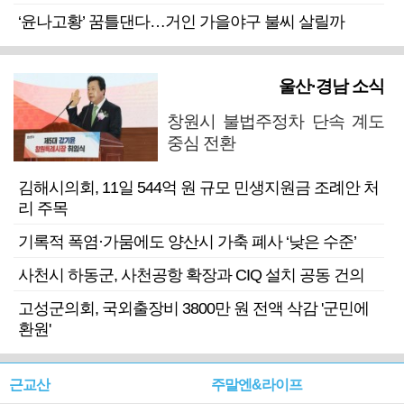
‘윤나고황’ 꿈틀댄다…거인 가을야구 불씨 살릴까
울산·경남 소식
창원시 불법주정차 단속 계도
중심 전환
김해시의회, 11일 544억 원 규모 민생지원금 조례안 처
리 주목
기록적 폭염·가뭄에도 양산시 가축 폐사 ‘낮은 수준’
사천시 하동군, 사천공항 확장과 CIQ 설치 공동 건의
고성군의회, 국외출장비 3800만 원 전액 삭감 '군민에
환원'
근교산
주말엔&라이프