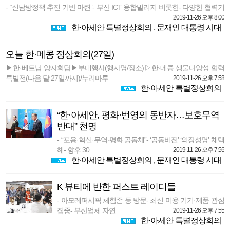
- “신남방정책 추진 기반 마련”- 부산 ICT 융합빌리지 비롯한- 다양한 협력기
...
2019-11-26 오후 8:00
한·아세안 특별정상회의
,
문재인 대통령 시대
오늘 한·메콩 정상회의(27일)
▶한·베트남 양자회담▶부대행사(행사명/장소)▷한·메콩 생물다양성 협력
특별전(다음 달 27일까지)/누리마루
2019-11-26 오후 7:58
한·아세안 특별정상회의
“한·아세안, 평화·번영의 동반자…보호무역
반대” 천명
- “포용·혁신·무역·평화 공동체”- ‘공동비전’ ‘의장성명’ 채택
해- 향후 30 ...
2019-11-26 오후 7:56
한·아세안 특별정상회의
,
문재인 대통령 시대
K 뷰티에 반한 퍼스트 레이디들
- 아모레퍼시픽 체험존 등 방문- 최신 미용 기기·제품 관심
집중- 부산업체 자연 ...
2019-11-26 오후 7:55
한·아세안 특별정상회의