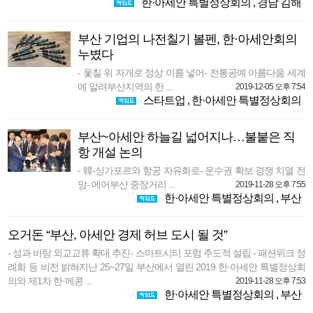
한·아세안 특별정상회의
,
경남 김해
부산 기업의 나전칠기 볼펜, 한·아세안회의
누볐다
- 옻칠 위 자개로 정상 이름 넣어- 전통공예 아름다움 세계
에 알려부산지역의 한 ...
2019-12-05 오후 7:54
스타트업
,
한·아세안 특별정상회의
부산~아세안 하늘길 넓어지나…불붙은 직
항 개설 논의
- 韓-싱가포르와 항공 자유화로- 운수권 확보 경쟁 치열 전
망- 에어부산 중장거리 ...
2019-11-28 오후 7:55
한·아세안 특별정상회의
,
부산
오거돈 “부산, 아세안 경제 허브 도시 될 것”
- 성과 바탕 외교교류 확대 추진- 스마트시티 포럼 주도적 설립 - 패션위크 정
례화 등 비전 밝혀지난 25~27일 부산에서 열린 2019 한·아세안 특별정상회
의와 제1차 한·메콩 ...
2019-11-28 오후 7:53
한·아세안 특별정상회의
,
부산