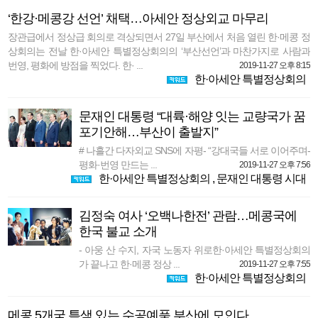
‘한강·메콩강 선언’ 채택…아세안 정상외교 마무리
장관급에서 정상급 회의로 격상되면서 27일 부산에서 처음 열린 한·메콩 정
상회의는 전날 한·아세안 특별정상회의의 ‘부산선언’과 마찬가지로 사람과
번영, 평화에 방점을 찍었다. 한· ...
2019-11-27 오후 8:15
한·아세안 특별정상회의
문재인 대통령 “대륙·해양 잇는 교량국가 꿈
포기안해…부산이 출발지”
# 나흘간 다자외교 SNS에 자평- “강대국들 서로 이어주며-
평화·번영 만드는 ...
2019-11-27 오후 7:56
한·아세안 특별정상회의
,
문재인 대통령 시대
김정숙 여사 ‘오백나한전’ 관람…메콩국에
한국 불교 소개
- 아웅 산 수지, 자국 노동자 위로한·아세안 특별정상회의
가 끝나고 한·메콩 정상 ...
2019-11-27 오후 7:55
한·아세안 특별정상회의
메콩 5개국 특색 있는 수공예품 부산에 모인다