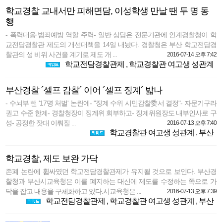
학교경찰 교내서만 피해면담, 이성학생 만날 땐 두 명 동
행
- 폭력대응·범죄예방 역할 주력- 일반 상담은 전문기관에 인계경찰청이 학
교전담경찰관 제도의 개선대책을 14일 내놨다. 경찰청은 부산 학교전담경
찰관의 성 비위 사건을 계기로 제도 개 ...
2016-07-14 오후 7:42
학교전담경찰관제
,
학교경찰관 여고생 성관계
부산경찰 ´셀프 감찰´ 이어 ´셀프 징계´ 밟나
- 수뇌부 뺀 '17명 처벌' 논란에- "징계 수위 시민감찰委서 결정"- 자문기구라
권고 수준 한계- 경찰청장이 징계위 회부하고- 징계위원장도 내부인사로 구
성- 공정한 잣대 이뤄질 ...
2016-07-13 오후 7:40
학교경찰관 여고생 성관계
,
부산
학교경찰, 제도 보완 가닥
존폐 논란에 휩싸였던 학교전담경찰관제가 유지될 것으로 보인다. 부산경
찰청과 부산시교육청은 이를 폐지하는 대신에 제도를 수정하는 쪽으로 가
닥을 잡고 내용을 구체화하고 있다.시교육청은 ...
2016-07-13 오후 7:39
학교전담경찰관제
,
학교경찰관 여고생 성관계
,
부산