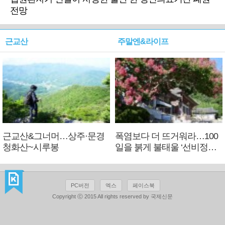
전망
근교산
주말엔&라이프
근교산&그너머…상주·문경
폭염보다 더 뜨거워라…100
청화산~시루봉
일을 붉게 불태울 ‘선비정신’
피었네
PC버전
엑스
페이스북
Copyright ⓒ 2015 All rights reserved by 국제신문