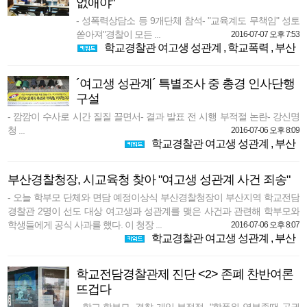
없애야"
- 성폭력상담소 등 9개단체 참석- "교육계도 무책임" 성토
쏟아져"경찰이 모든 ...
2016-07-07 오후 7:53
학교경찰관 여고생 성관계
,
학교폭력
,
부산
´여고생 성관계´ 특별조사 중 총경 인사단행
구설
- 깜깜이 수사로 시간 질질 끌면서- 결과 발표 전 시행 부적절 논란- 강신명
청 ...
2016-07-06 오후 8:09
학교경찰관 여고생 성관계
,
부산
부산경찰청장, 시교육청 찾아 "여고생 성관계 사건 죄송"
- 오늘 학부모 단체와 면담 예정이상식 부산경찰청장이 부산지역 학교전담
경찰관 2명이 선도 대상 여고생과 성관계를 맺은 사건과 관련해 학부모와
학생들에게 공식 사과를 했다. 이 청장 ...
2016-07-06 오후 8:07
학교경찰관 여고생 성관계
,
부산
학교전담경찰관제 진단 <2> 존폐 찬반여론
뜨겁다