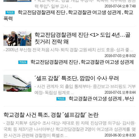
- 학교·학부모, 경찰 개입 부정적- "학폭위 역부족땐 공권
력 투입"- 일부 교사 ...
2016-07-04 오후 7:48
학교전담경찰관제 진단
,
학교경찰관 여고생 성관계
,
학교
폭력
학교전담경찰관제 진단 <1> 도입 4년…골
칫거리 전락 왜
- 2005년 부산청 전국 처음 시작- 퇴직 경찰·교원 배치 선도 호응- 성과 좋 ...
2016-07-03 오후 8:02
학교전담경찰관제 진단
,
학교경찰관 여고생 성관계
´셀프 감찰´ 특조단, 깜깜이 수사 우려
- 사건 관계자 외 출입 통제부터- 중간보고·브리핑도 거부
예정- 독립성 핑계로 ...
2016-07-01 오후 8:44
학교경찰관 여고생 성관계
,
부산
학교경찰 사건 특조, 경찰 ´셀프감찰´ 논란
- 경찰 지휘부 상당수 조사 대상- 제대로 된 자체 진상규명 의구심- 감사원·
국회 등 제3기관 나서야부산 학교전담경찰관 2명이 여고생과 성관계를 맺
은 사건과 관련해 경찰청이 특별조 ...
2016-06-30 오후 8:30