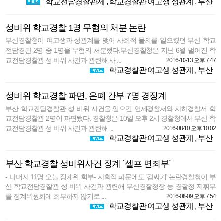
학교전담경찰관제
,
학교경찰관 여고생 성관계
,
부산
성비위 학교경찰 1명 무혐의 처분 논란
부산경찰청이 여고생과 성관계를 맺어 사회적 물의를 일으켰던 부산 학교
전담경관 2명 중 1명을 무혐의 처분했다.부산경찰청은 지난 6월 벌어진 학
교전담경찰관 성 비위 사건과 관련해 사 ...
2016-10-13 오후 7:47
학교경찰관 여고생 성관계
,
부산
성비위 학교경찰 파면, 은폐 간부 7명 경징계
부산 학교전담경찰관 성 비위 사건을 일으킨 연제경찰서와 사하경찰서 학
교전담경찰관 2명이 파면됐다. 경찰청은 10일 오후 2시 경찰청에서 부산 학
교전담경찰관 성 비위 사건과 관련해 ...
2016-08-10 오후 10:02
학교경찰관 여고생 성관계
,
부산
부산 학교경찰 성비위사건 징계 ´셀프 면죄부´
- 나머지 11명 오늘 징계위 회부- 사회적 파문에도 '감싸기' 논란경찰청이 부
산 학교전담경찰관 성 비위 사건과 관련해 부산경찰청장 등 경찰청 지휘부
를 징계위원회에 회부하지 않기로 ...
2016-08-09 오후 7:54
학교경찰관 여고생 성관계
,
부산