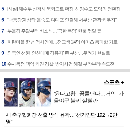
5
[사설] 해수부 신청사 북항으로 확정, 해양수도 도약의 전환점
6
“낙동강권 삼락·을숙도·다대포 연결해 서부산 관광 키우자”
7
부울경 주말부터 비소식…‘극한 폭염’ 한풀 꺾일 듯
8
피란마을 67년 역사인데…전교생 24명 아미초 통폐합 기로
9
외국인 선원 ‘인신매매 경유지’ 된 부산…우려가 현실로
10
수사독점 책임 커진 경찰, 방치사건 해결 부랴부랴 속도전
스포츠 +
‘윤나고황’ 꿈틀댄다…거인 가
을야구 불씨 살릴까
새 축구협회장 선출 방식 윤곽…“선거인단 192→2만
명”