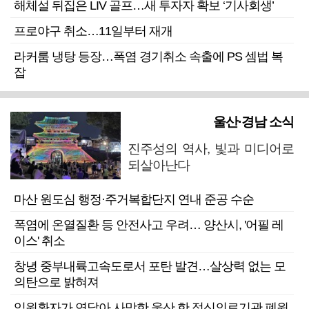
해체설 뒤집은 LIV 골프…새 투자자 확보 ‘기사회생’
프로야구 취소…11일부터 재개
라커룸 냉탕 등장…폭염 경기취소 속출에 PS 셈법 복
잡
울산·경남 소식
진주성의 역사, 빛과 미디어로
되살아난다
마산 원도심 행정·주거복합단지 연내 준공 수순
폭염에 온열질환 등 안전사고 우려… 양산시, '어필 레
이스' 취소
창녕 중부내륙고속도로서 포탄 발견…살상력 없는 모
의탄으로 밝혀져
입원환자가 연달아 사망한 울산 한 정신의료기관 폐원