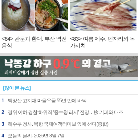
<84> 관문과 환대, 부산 역전
<83> 여름 제주, 벤자리와 독
음식
가시치
[많이 본 뉴스]
1
백양산 고지대 마을우물 55년 만에 바닥
2
경위 이하 경찰 하위직 ‘중수청 러시’ 전망…檢 기피와 대조
3
해수부 청사, 북항 국제여객터미널 옆에 선다(종합)
4
오늘의 날씨- 2026년 8월 7일