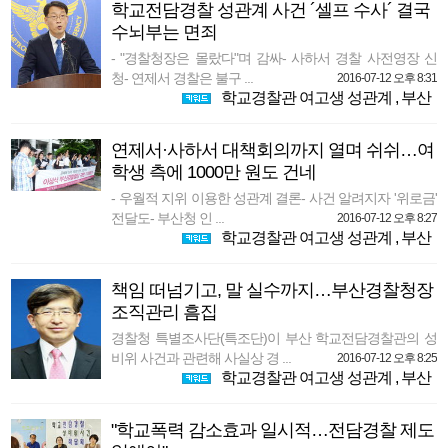
학교전담경찰 성관계 사건 ´셀프 수사´ 결국
수뇌부는 면죄
- "경찰청장은 몰랐다"며 감싸- 사하서 경찰 사전영장 신
청- 연제서 경찰은 불구 ...
2016-07-12 오후 8:31
학교경찰관 여고생 성관계
,
부산
연제서·사하서 대책회의까지 열며 쉬쉬…여
학생 측에 1000만 원도 건네
- 우월적 지위 이용한 성관계 결론- 사건 알려지자 '위로금'
전달도- 부산청 인 ...
2016-07-12 오후 8:27
학교경찰관 여고생 성관계
,
부산
책임 떠넘기고, 말 실수까지…부산경찰청장
조직관리 흠집
경찰청 특별조사단(특조단)이 부산 학교전담경찰관의 성
비위 사건과 관련해 사실상 경 ...
2016-07-12 오후 8:25
학교경찰관 여고생 성관계
,
부산
"학교폭력 감소효과 일시적…전담경찰 제도