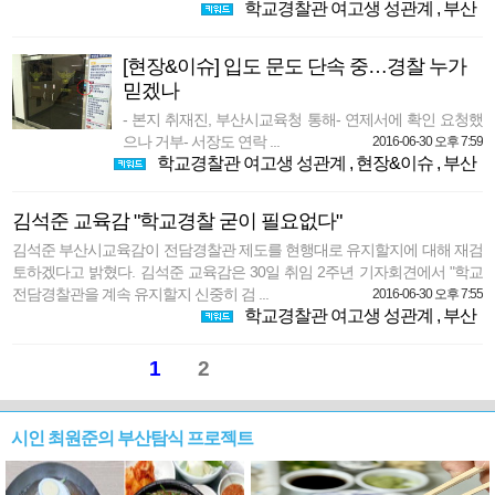
학교경찰관 여고생 성관계
,
부산
[현장&이슈] 입도 문도 단속 중…경찰 누가
믿겠나
- 본지 취재진, 부산시교육청 통해- 연제서에 확인 요청했
으나 거부- 서장도 연락 ...
2016-06-30 오후 7:59
학교경찰관 여고생 성관계
,
현장&이슈
,
부산
김석준 교육감 "학교경찰 굳이 필요없다"
김석준 부산시교육감이 전담경찰관 제도를 현행대로 유지할지에 대해 재검
토하겠다고 밝혔다. 김석준 교육감은 30일 취임 2주년 기자회견에서 "학교
전담경찰관을 계속 유지할지 신중히 검 ...
2016-06-30 오후 7:55
학교경찰관 여고생 성관계
,
부산
1
2
시인 최원준의 부산탐식 프로젝트