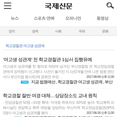
뉴스
스포츠·연예
오피니언
동영상
정치
경제
사회
국제
문화
학교경찰관 여고생 성관계
‘여고생 성관계’ 전 학교경찰관 1심서 집행유예
여고생과 성관계를 한 혐의로 재판에 넘겨진 부산경찰청 전 학교전담경찰
관에게 징역형이 선고됐다. 사건이 불거진 지 1년2개월 만에 나온 법원 판단
이다.부산지법 형사3단독 윤희찬 부장 ...
2017-08-09 오후 11:00
지금 법원에선
,
학교경찰관 여고생 성관계
,
부산
학교경찰 절반 여경 대체…상담장소도 교내 원칙
- 전담경찰관 52명→61명 확대- 자격증 취득자도 82%로 높여- 학교폭력 피
해사실만 면담학교 폭력 예방을 담당하는 부산지역 학교전담경찰관(SPO)
2명이 여고생과 성관계를 맺어 ...
2017-06-26 오후 11:00