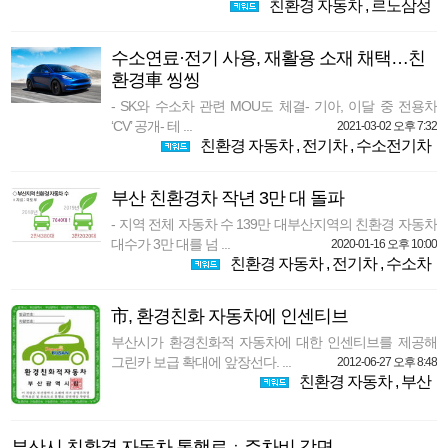
친환경 자동차
,
르노삼성
수소연료·전기 사용, 재활용 소재 채택…친
환경車 씽씽
- SK와 수소차 관련 MOU도 체결- 기아, 이달 중 전용차
‘CV’ 공개- 테 ...
2021-03-02 오후 7:32
친환경 자동차
,
전기차
,
수소전기차
부산 친환경차 작년 3만 대 돌파
- 지역 전체 자동차 수 139만 대부산지역의 친환경 자동차
대수가 3만 대를 넘 ...
2020-01-16 오후 10:00
친환경 자동차
,
전기차
,
수소차
市, 환경친화 자동차에 인센티브
부산시가 환경친화적 자동차에 대한 인센티브를 제공해
그린카 보급 확대에 앞장선다. ...
2012-06-27 오후 8:48
친환경 자동차
,
부산
부산시 친환경 자동차 통행료ㆍ주차비 감면