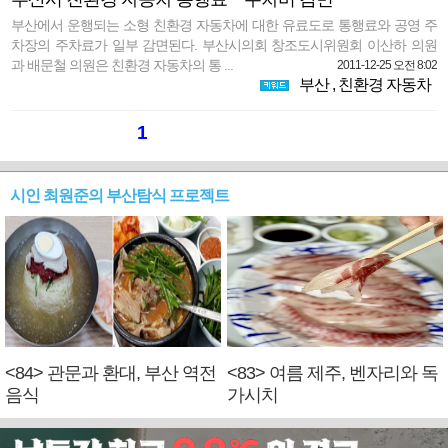
부산에서 운행되는 소형 친환경 자동차에 대한 유료도로 통행료와 공영 주
차장의 주차료가 일부 감면된다. 부산시의회 창조도시위원회 이산하 의원
과 배문철 의원은 친환경 자동차의 통 ...
2011-12-25 오전 8:02
부산
,
친환경 자동차
1
시인 최원준의 부산탐식 프로젝트
<84> 관문과 환대, 부산 역전
<83> 여름 제주, 벤자리와 독
음식
가시치