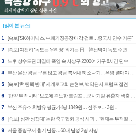
[많이 본 뉴스]
1
[속보]“SK하이닉스, 中패키징공장 매각 검토…중국서 인수 거론”
2
[속보] 여전히 ‘독도는 우리땅’ 외치는 日…韓선박이 독도 주변 해양조사 활동하자 반발
3
노후 상수도관 파열에 폭염 속 사상구 2300여 가구 6시간 단수
4
부산 울산 경남 구름 많고 경남 북서내륙 소나기…폭염·열대야 계속
5
[속보]‘尹 탄핵 반대’ 세계로교회 손현보, 백악관서 트럼프 접견
6
‘탄약 부족 사태’ 보도에 격노한 트럼프…군사기밀 유출자 색출 지시
7
부산 주유소 휘발유 평균가 ℓ당 1849원… 전주보다 3원 ↓
8
[속보] ‘심판 성접대’ 논란 축구협회 공식 사과…“현재는 부적절 행위 없어”
9
서울 중랑구서 흉기 난동…60대 남성 2명 사망