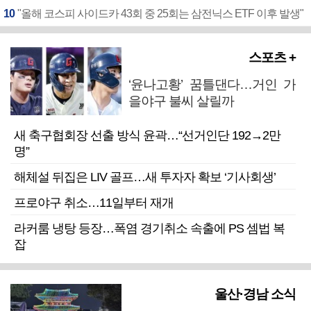
10
"올해 코스피 사이드카 43회 중 25회는 삼전닉스 ETF 이후 발생"
스포츠 +
‘윤나고황’ 꿈틀댄다…거인 가
을야구 불씨 살릴까
새 축구협회장 선출 방식 윤곽…“선거인단 192→2만
명”
해체설 뒤집은 LIV 골프…새 투자자 확보 ‘기사회생’
프로야구 취소…11일부터 재개
라커룸 냉탕 등장…폭염 경기취소 속출에 PS 셈법 복
잡
울산·경남 소식