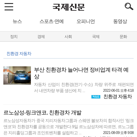
뉴스
스포츠·연예
오피니언
동영상
정치
경제
사회
국제
문화
친환경 자동차
부산 친환경차 늘어나면 정비업계 타격 예
상
자동차 산업이 친환경(전기·수소) 차량 위주로 재편되면
서 내연차량 부품 생산에 치 ...
2022-06-01 오후 4:18
친환경 자동차
르노삼성-링크앤코, 친환경차 개발
르노삼성자동차가 중국 지리자동차그룹과 스웨덴 볼보차의 합작사인 ‘링크
앤코’와 친환경차를 공동으로 개발한다.9일 르노삼성차에 따르면, 르노그룹
은 지리홀딩그룹과 조인트벤처를 설립하고 ...
2021-08-09 오후 9:08