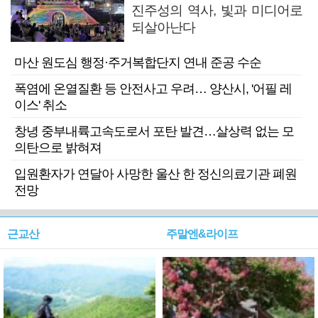
진주성의 역사, 빛과 미디어로
되살아난다
마산 원도심 행정·주거복합단지 연내 준공 수순
폭염에 온열질환 등 안전사고 우려… 양산시, '어필 레
이스' 취소
창녕 중부내륙고속도로서 포탄 발견…살상력 없는 모
의탄으로 밝혀져
입원환자가 연달아 사망한 울산 한 정신의료기관 폐원
전망
근교산
주말엔&라이프