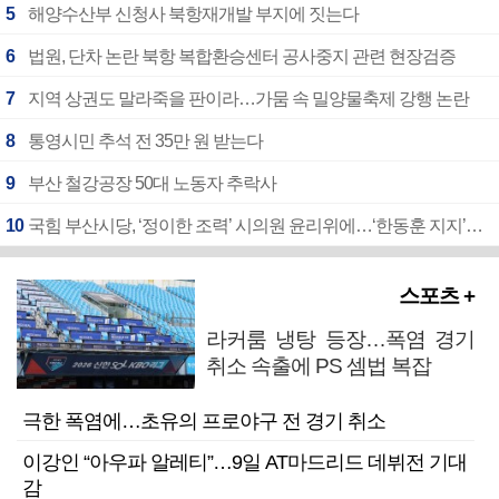
5
해양수산부 신청사 북항재개발 부지에 짓는다
6
법원, 단차 논란 북항 복합환승센터 공사중지 관련 현장검증
7
지역 상권도 말라죽을 판이라…가뭄 속 밀양물축제 강행 논란
8
통영시민 추석 전 35만 원 받는다
9
부산 철강공장 50대 노동자 추락사
10
국힘 부산시당, ‘정이한 조력’ 시의원 윤리위에…‘한동훈 지지’도 신고접수
스포츠 +
라커룸 냉탕 등장…폭염 경기
취소 속출에 PS 셈법 복잡
극한 폭염에…초유의 프로야구 전 경기 취소
이강인 “아우파 알레티”…9일 AT마드리드 데뷔전 기대
감