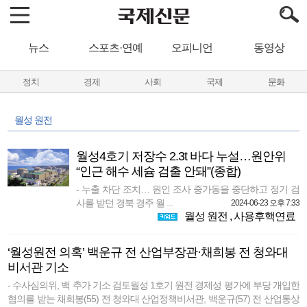
뉴스
스포츠·연예
오피니언
동영상
정치
경제
사회
국제
문화
월성 원전
월성4호기 저장수 2.3t 바다 누설…원안위
“인근 해수 세슘 검출 안돼”(종합)
- 누출 차단 조치… 원인 조사 중가동을 중단하고 정기 검
사를 받던 경북 경주 월 ...
2024-06-23 오후 7:33
월성 원전
,
사용후핵연료
‘월성원전 의혹’ 백운규 전 산업부장관·채희봉 전 청와대
비서관 기소
- 수사심의위, 백 추가 기소 검토월성 1호기 원전 경제성 평가에 부당 개입한
혐의를 받는 채희봉(55) 전 청와대 산업정책비서관, 백운규(57) 전 산업통상