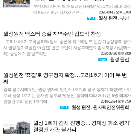
부산지역 시민단체가 월성원자력발전소 1호기 폐쇄 결정
에 따라 진행된 감사와 관련, ...
2020-08-12 오후 10:00
월성 원전
,
부산
월성원전 맥스터 증설 지역주민 압도적 찬성
- 고리1~4호기 포화율 91% 달해- 공론화 착수예정 또 논란 가능성경북 경주
시 월성 원자력발전소(원전) 인근 주민이 ‘사용후핵연료 임시저장 시설(맥스
터)’ 증설에 대한 압도적인 ...
2020-07-26 오후 8:09
월성 원전
월성원전 ‘표결’로 영구정지 확정…고리1호기 이어 두 번
째
경북 경주시에 있는 월성 원자력 발전소 1호기의 영구 정지가 확정됐다. 이
로써 월성 1호기는 문재인 정부의 ‘탈원전’ 정책에 따라 2017년 6월 해체가
결정된 고리 원전 1호기에 ...
2019-12-24 오후 7:59
월성 원전
,
원자력안전위원회
월성 1호기 감사 진행중…‘경제성 과소 평가’
결정땐 재판 불가피