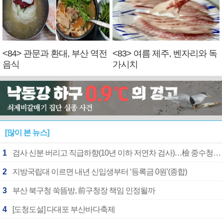
<84> 관문과 환대, 부산 역전
<83> 여름 제주, 벤자리와 독
음식
가시치
[많이 본 뉴스]
1
검사 신분 버리고 직급하향(10년 이하 저연차 검사)…檢 중수청행 기피
2
지방국립대 이르면 내년 신입생부터 ‘등록금 0원’(종합)
3
부산 북구청 쑥뜸방, 前구청장 책임 인정될까
4
[도청도설] 다대포 부산바다축제