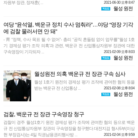
자원부 장관, 정재훈( ...
2021-06-30 오후 8:47
월성 원전
여당 “윤석열, 백운규 정치 수사 멈춰라”…야당 “영장 기각
에 검찰 물러서면 안 돼”
- 靑 “정책, 수사 목표 될 수 없어”- 총리 “공직 흔들림 없이 업무를”‘월성 1호
기 경제성 평가 조작 의혹’과 관련, 백운규 전 산업통상자원부 장관에 대한
구속영장이 기각되자 ...
2021-02-09 오후 8:03
월성 원전
월성원전 의혹 백운규 전 장관 구속 심사
월성 1호기 원전의 경제성 평가 조작에 관여한 혐의 등을
받는 백운규 전 산업통상 ...
2021-02-08 오후 8:04
월성 원전
검찰, 백운규 전 장관 구속영장 청구
검찰이 경주 월성1호기 원전 경제성 평가 조작에 관여한 혐의 등으로 백운
규 전 산업통상자원부 장관의 구속영장을 청구했다.대전지검 형사5부(이상
현 부장검사)는 4일 직권남용권리행사방 ...
2021-02-04 오후 9:59