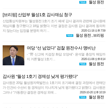
월성 원전
[브리핑] 산업부 월성1호 감사재심 청구
산업통상자원부는 ‘월성원전 1호기 조기 폐쇄’ 감사 결과와 관련해 감사원에
재심의를 청구했다고 18일 밝혔다. 이번 결정은 감사원 감사 결과에 동의하
지 않는다는 입장을 분명히 하기 ...
2020-11-18 오후 7:59
월성 원전
,
브리핑
여당 “선 넘었다” 검찰 원전수사 맹비난
- “野 신고에 지검장 화답 모양새”- 윤석열 총장직 해임까
지 거론‘월성 1호기 ...
2020-11-08 오후 8:14
월성 원전
감사원 “월성 1호기 경제성 낮게 평가됐다”
감사원은 20일 월성원자력발전소 1호기의 조기폐쇄 결정 과정에서 판매단
가·인건비·수선비 등 경제성이 지나치게 낮게 평가됐다고 밝혔다. 감사원은
그러나 “가동중단 결정은 경제성 외에 ...
2020-10-20 오후 10:19
월성 원전