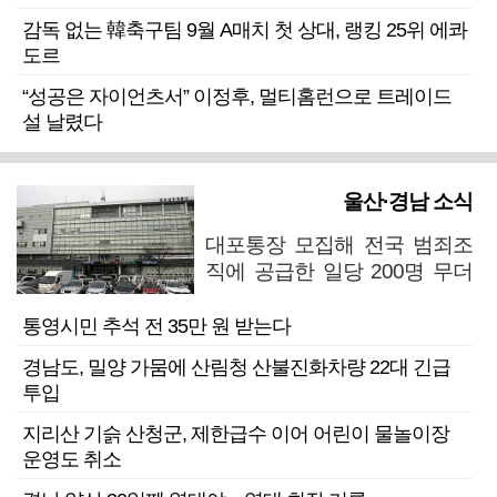
감독 없는 韓축구팀 9월 A매치 첫 상대, 랭킹 25위 에콰
도르
“성공은 자이언츠서” 이정후, 멀티홈런으로 트레이드
설 날렸다
울산·경남 소식
대포통장 모집해 전국 범죄조
직에 공급한 일당 200명 무더
기 검거
통영시민 추석 전 35만 원 받는다
경남도, 밀양 가뭄에 산림청 산불진화차량 22대 긴급
투입
지리산 기슭 산청군, 제한급수 이어 어린이 물놀이장
운영도 취소