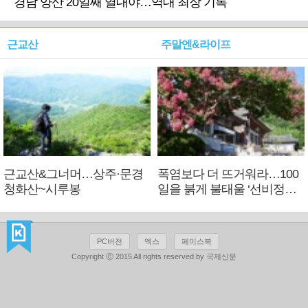
경남 양산 20일째 열대야…역대 최장 기록
근교산
주말엔&라이프
근교산&그너머…상주·문경
폭염보다 더 뜨거워라…100
청화산~시루봉
일을 붉게 불태울 ‘선비정신’
피었네
PC버전
엑스
페이스북
Copyright ⓒ 2015 All rights reserved by 국제신문