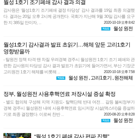
월성 1호기 조기폐쇄 감사 결과 의결
감사원은 ‘월성1호기 조기폐쇄 결정 타당성’ 감사 결과를 19일 최종 의결했
다. 결과는 20일 오후 2시께 공개한다. 국회가 지난해 9월 30일 감사를 요구
한 지 385일 만이자, ...
2020-10-19 오후 8:42
월성 원전
월성1호기 감사결과 발표 초읽기…해체 앞둔 고리1호기
영향받을까
- 탈원전 정책 타격 땐 차질 우려경북 경주시 월성원전 1호기 조기 폐쇄와 관
련한 감사원의 타당성 감사 결과 발표가 초읽기에 들어가면서, 부산 기장군
고리원전 1호기 해체를 비롯해 ...
2020-10-18 오후 7:58
월성 원전
,
고리1호기
,
원전해체
정부, 월성원전 사용후핵연료 저장시설 증설 확정
- 별도 협의체 구성해 지역 지원도- 탈핵단체 반대 여전… 갈등 불씨정부가
경북 경주시 월성원전 내에 사용후핵연료 임시저장 시설(맥스터)을 증설하
기로 최종 결정했다. 이로써 찬반 ...
2020-08-20 오후 8:28
월성 원전
“월성 1호기 폐쇄 감사 편파 진행”