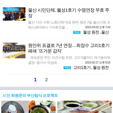
울산 시민단체, 월성1호기 수명연장 무효 주
장
울산 시민·사회·노동단체 대표 50여 명은 2일 울산시청 프
레스센터에서 기자회견을 ...
2015-03-02 오후 7:43
월성 원전
,
울산
원안위 표결로 7년 연장…최장수 고리1호기
폐쇄 ´뜨거운 감자´
- 계속운전 주민 의견수렴 외면- 고리 6월까지 재가동여부
결정- 평가서 작성때 ...
2015-02-27 오후 9:16
고리1호기
,
월성 원전
1
2
시인 최원준의 부산탐식 프로젝트