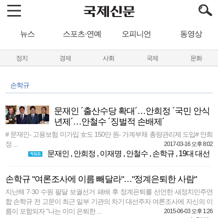
뉴스
스포츠·연예
오피니언
동영상
정치
경제
사회
국제
문화
손학규
문재인 ´출산수당 확대´…안희정 ´국민 안식
년제´…안철수 ´징벌적 손배제´
# 문재인- 고용보험 미가입 女도 150만 원- 가계부채 총량관리제 도입# 안희
정 ...
2017-03-16 오후 8:02
문재인
,
안희정
,
이재명
,
안철수
,
손학규
,
19대 대선
손학규 "여론조사에 이름 빼달라"…"정계은퇴한 사람"
지난해 7·30 수원 팔달 보궐선거 패배 후 정계은퇴를 선언한 새정치민주연
합 손학규 전 고문이 최근 일부 기관의 차기 대선주자 여론조사에 자신의 이
름이 포함되자 "나는 이미 은퇴한 ...
2015-06-03 오후 1:26