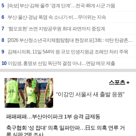
5
[속보] 부산·김해·울주 ‘경계 단계’…전국 48개 시군 가뭄
6
부산·울산·경남 폭염 속 소나기·비…무더위는 지속
7
‘혐오표현’ 쓰면 지방공무원 최대 파면까지 중징계
8
[2026 부산청소년극지체험탐험대 현장르포] 3회 : 석탄 탄광촌에서 북극 연구의 중심지로
9
김해시의회, 11일 544억 원 규모 민생지원금 조례안 처리 주목
10
이임생, 홍명보 선임 독단적 결정 아냐…면담 메모 제출
스포츠 +
“이강인 서울서 새 출발 응원”
패패패패…부산아이파크 1부 승격 급제동
축구협회 ‘성 접대’ 의혹 일파만파…日도 의혹 연루 거
론 심판 2명 조사