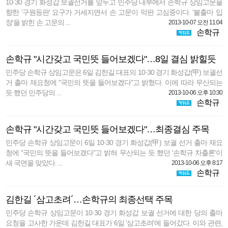
10·30 경기 화성갑 보궐선거를 앞두고 민주당 내부에서 손학규 상임고문을
향한 '구원등판' 요구가 거세지면서 손 고문이 막판 고심중이다. '불출마 입
장'을 밝힌 손 고문의 ...
2013-10-07 오전 11:04
손학규
손학규 "시간갖고 국민뜻 들어보겠다"…8일 결심 밝힐듯
민주당 손학규 상임고문은 6일 김한길 대표의 10·30 경기 화성갑(甲) 보궐선
거 출마 재요청에 "국민의 뜻을 들어보겠다"고 밝혔다. 이에 따라 무산되는
듯 했던 민주당의 ...
2013-10-06 오후 10:30
손학규
손학규 "시간갖고 국민뜻 들어보겠다"…최종결심 주목
민주당 손학규 상임고문이 6일 10·30 경기 화성갑(甲) 보궐 선거 출마 재요
청에 "국민의 뜻을 들어보겠다"고 밝혀 무산되는 듯 했던 '손학규 차출론'이
새 국면을 맞았다. ...
2013-10-06 오후 8:17
손학규
김한길 ´삼고초려´…손학규의 최종선택 주목
민주당 손학규 상임고문이 10·30 경기 화성갑 보궐 선거에 대한 당의 출마
요청을 고사한 가운데 김한길 대표가 6일 '삼고초려'에 들어갔다. 이와 관련,