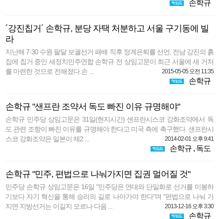
손학규
´강진칩거´ 손학규, 분당 자택 처분하고 서울 구기동에 빌
라
지난해 7·30 수원 팔달 보궐선거 패배 직후 정계은퇴를 선언, 전남 강진의 흙
집에 칩거 중인 새정치민주연합 손학규 전 상임고문이 최근 서울에 새 거처
를 마련한 것으로 전해졌다.손 ...
2015-05-05 오전 11:35
손학규
손학규 "샌프란 조약서 독도 빠진 이유 규명해야"
손학규 민주당 상임고문은 31일(현지시간) 샌프란시스코 강화조약에서 독
도 관련 조항이 빠진 이유를 규명해야 한다고 미국 측에 촉구했다. 샌프란시
스코 강화조약은 일본이 제2 ...
2014-02-01 오후 9:41
손학규
,
독도
손학규 "민주, 편법으로 나눠가지면 집권 멀어질 것"
민주당 손학규 상임고문은 16일 "민주당은 연대와 단일화로 선거를 미봉하
기보다 자기 혁신을 통해 승리의 길로 나아가야 한다"며 "편법으로 나눠 가
지면 지방선거는 이길지 모르나 다음 ...
2013-12-16 오후 3:30
손학규