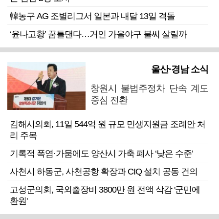
韓농구 AG 조별리그서 일본과 내달 13일 격돌
‘윤나고황’ 꿈틀댄다…거인 가을야구 불씨 살릴까
울산·경남 소식
창원시 불법주정차 단속 계도
중심 전환
김해시의회, 11일 544억 원 규모 민생지원금 조례안 처
리 주목
기록적 폭염·가뭄에도 양산시 가축 폐사 ‘낮은 수준’
사천시 하동군, 사천공항 확장과 CIQ 설치 공동 건의
고성군의회, 국외출장비 3800만 원 전액 삭감 '군민에
환원'