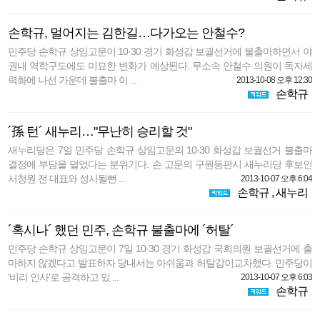
손학규, 멀어지는 김한길…다가오는 안철수?
민주당 손학규 상임고문이 10·30 경기 화성갑 보궐선거에 불출마하면서 야
권내 역학구도에도 미묘한 변화가 예상된다. 무소속 안철수 의원이 독자세
력화에 나선 가운데 불출마 이 ...
2013-10-08 오후 12:30
손학규
´孫 턴´ 새누리…"무난히 승리할 것"
새누리당은 7일 민주당 손학규 상임고문의 10·30 화성갑 보궐선거 불출마
결정에 부담을 덜었다는 분위기다. 손 고문의 구원등판시 새누리당 후보인
서청원 전 대표와 성사될뻔 ...
2013-10-07 오후 6:04
손학규
,
새누리
´혹시나´ 했던 민주, 손학규 불출마에 ´허탈´
민주당 손학규 상임고문이 7일 10·30 경기 화성갑 국회의원 보궐선거에 출
마하지 않겠다고 발표하자 당내서는 아쉬움과 허탈감이교차했다. 민주당이
'비리 인사'로 공격하고 있 ...
2013-10-07 오후 6:03
손학규