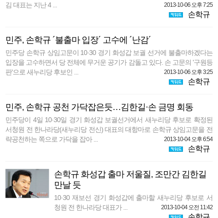
김 대표는 지난 4 ...
2013-10-06 오후 7:25
손학규
민주, 손학규 ´불출마 입장´ 고수에 ´난감´
민주당 손학규 상임고문이 10·30 경기 화성갑 보궐 선거에 불출마하겠다는
입장을 고수하면서 당 전체에 무거운 공기가 감돌고 있다. 손 고문의 '구원등
판'으로 새누리당 후보인 ...
2013-10-06 오후 3:25
손학규
민주, 손학규 공천 가닥잡은듯…김한길·손 금명 회동
민주당이 4일 10·30일 경기 화성갑 보궐선거에서 새누리당 후보로 확정된
서청원 전 한나라당(새누리당 전신) 대표의 대항마로 손학규 상임고문을 전
략공천하는 쪽으로 가닥을 잡아 ...
2013-10-04 오후 6:54
손학규
손학규 화성갑 출마 저울질, 조만간 김한길
만날 듯
10·30 재보선 경기 화성갑에 출마할 새누리당 후보로 서
청원 전 한나라당 대표가 ...
2013-10-04 오전 11:42
손학규