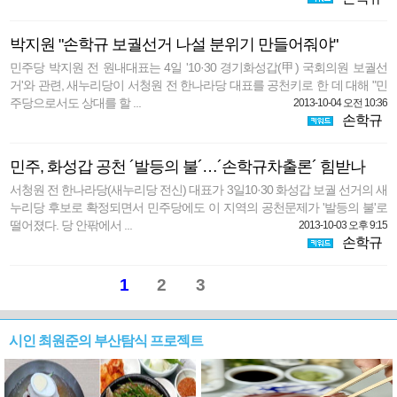
박지원 "손학규 보궐선거 나설 분위기 만들어줘야"
민주당 박지원 전 원내대표는 4일 '10·30 경기화성갑(甲) 국회의원 보궐선
거'와 관련, 새누리당이 서청원 전 한나라당 대표를 공천키로 한 데 대해 "민
주당으로서도 상대를 할 ...
2013-10-04 오전 10:36
손학규
민주, 화성갑 공천 ´발등의 불´…´손학규차출론´ 힘받나
서청원 전 한나라당(새누리당 전신) 대표가 3일10·30 화성갑 보궐 선거의 새
누리당 후보로 확정되면서 민주당에도 이 지역의 공천문제가 '발등의 불'로
떨어졌다. 당 안팎에서 ...
2013-10-03 오후 9:15
손학규
1
2
3
시인 최원준의 부산탐식 프로젝트