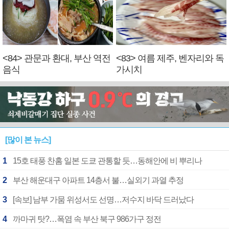
<84> 관문과 환대, 부산 역전
<83> 여름 제주, 벤자리와 독
음식
가시치
[많이 본 뉴스]
1
15호 태풍 찬홈 일본 도쿄 관통할 듯…동해안에 비 뿌리나
2
부산 해운대구 아파트 14층서 불…실외기 과열 추정
3
[속보] 남부 가뭄 위성서도 선명…저수지 바닥 드러났다
4
까마귀 탓?…폭염 속 부산 북구 986가구 정전