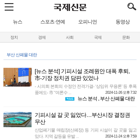
뉴스
스포츠·연예
오피니언
동영상
정치
경제
사회
국제
문화
부산 산폐물 대란
[뉴스 분석] 기피시설 조례원안 대폭 후퇴,
市-기장 정치권 담판 있었나
- 시의회 본회의 수정안 전격가결- ‘상임위 무용론’ 등 후폭
풍에도- 市 “여론수 ...
2024-11-26 오후 7:32
뉴스 분석
,
부산 산폐물 대란
기피시설 갈 곳 잃었다…부산시장 결정권
무산
산업폐기물 매립장(산폐장) 등 기피 시설이 갈 곳을 잃고
있다. 지역 갈등을 유발 ...
2024-11-24 오후 7:59