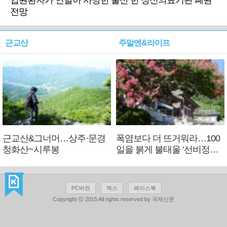
입원환자가 연달아 사망한 울산 한 정신의료기관 폐원
전망
근교산
주말엔&라이프
근교산&그너머…상주·문경
폭염보다 더 뜨거워라…100
청화산~시루봉
일을 붉게 불태울 ‘선비정신’
피었네
PC버전
엑스
페이스북
Copyright ⓒ 2015 All rights reserved by 국제신문