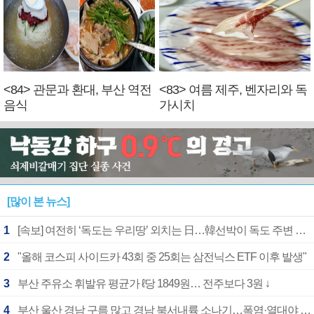
<84> 관문과 환대, 부산 역전
<83> 여름 제주, 벤자리와 독
음식
가시치
[많이 본 뉴스]
1
[속보] 여전히 ‘독도는 우리땅’ 외치는 日…韓선박이 독도 주변 해양조사 활동하자 반발
2
"올해 코스피 사이드카 43회 중 25회는 삼전닉스 ETF 이후 발생"
3
부산 주유소 휘발유 평균가 ℓ당 1849원… 전주보다 3원 ↓
4
부산 울산 경남 구름 많고 경남 북서내륙 소나기…폭염·열대야 계속