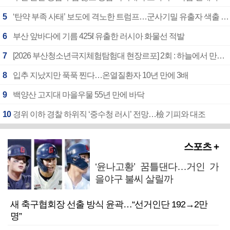
5
‘탄약 부족 사태’ 보도에 격노한 트럼프…군사기밀 유출자 색출 지시
6
부산 앞바다에 기름 425ℓ 유출한 러시아 화물선 적발
7
[2026 부산청소년극지체험탐험대 현장르포] 2회 : 하늘에서 만난 얼음의 나라
8
입추 지났지만 푹푹 찐다…온열질환자 10년 만에 3배
9
백양산 고지대 마을우물 55년 만에 바닥
10
경위 이하 경찰 하위직 ‘중수청 러시’ 전망…檢 기피와 대조
스포츠 +
‘윤나고황’ 꿈틀댄다…거인 가
을야구 불씨 살릴까
새 축구협회장 선출 방식 윤곽…“선거인단 192→2만
명”