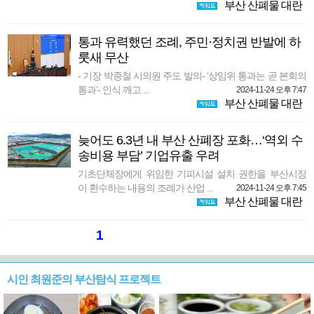
부산 산폐물 대란
통과 유력했던 조례, 주민·정치권 반발에 하
룻새 무산
- 기장 박종철 시의원 주도 발의- ‘상임위 통과는 곧 본회의
통과’- 인식 깨고 ...
2024-11-24 오후 7:47
부산 산폐물 대란
늦어도 6.3년 내 부산 산폐장 포화…‘역외 수
송비용 부담’ 기업유출 우려
기초단체장에게 위임한 기피시설 설치 권한을 부산시장
이 환수하는 내용의 조례가 산업 ...
2024-11-24 오후 7:45
부산 산폐물 대란
1
시인 최원준의 부산탐식 프로젝트