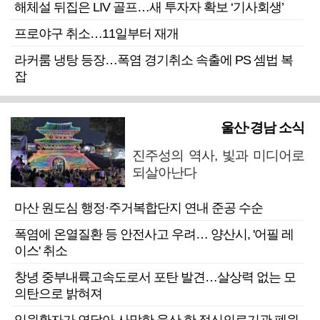
해체설 뒤집은 LIV 골프…새 투자자 확보 ‘기사회생’
프로야구 취소…11일부터 재개
라커룸 냉탕 등장…폭염 경기취소 속출에 PS 셈법 복
잡
울산·경남 소식
진주성의 역사, 빛과 미디어로
되살아난다
마산 원도심 행정·주거복합단지 연내 준공 수순
폭염에 온열질환 등 안전사고 우려… 양산시, '어필 레
이스' 취소
창녕 중부내륙고속도로서 포탄 발견…살상력 없는 모
의탄으로 밝혀져