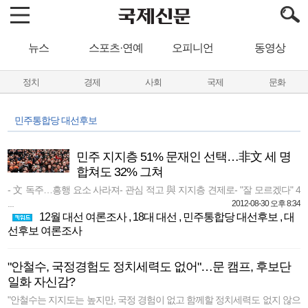
뉴스
스포츠·연예
오피니언
동영상
정치
경제
사회
국제
문화
민주통합당 대선후보
민주 지지층 51% 문재인 선택…非文 세 명
합쳐도 32% 그쳐
- 文 독주…흥행 요소 사라져- 관심 적고 與 지지층 견제로- "잘 모르겠다" 4
...
2012-08-30 오후 8:34
12월 대선 여론조사
,
18대 대선
,
민주통합당 대선후보
,
대
선후보 여론조사
"안철수, 국정경험도 정치세력도 없어"…문 캠프, 후보단
일화 자신감?
"안철수는 지지도는 높지만, 국정 경험이 없고 함께할 정치세력도 없지 않으