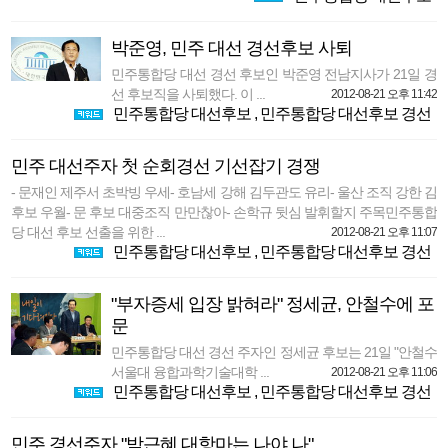
박준영, 민주 대선 경선후보 사퇴
민주통합당 대선 경선 후보인 박준영 전남지사가 21일 경
선 후보직을 사퇴했다. 이 ...
2012-08-21 오후 11:42
민주통합당 대선후보
,
민주통합당 대선후보 경선
민주 대선주자 첫 순회경선 기선잡기 경쟁
- 문재인 제주서 초박빙 우세- 호남세 강해 김두관도 유리- 울산 조직 강한 김
후보 우월- 문 후보 대중조직 만만찮아- 손학규 뒷심 발휘할지 주목민주통합
당 대선 후보 선출을 위한 ...
2012-08-21 오후 11:07
민주통합당 대선후보
,
민주통합당 대선후보 경선
"부자증세 입장 밝혀라" 정세균, 안철수에 포
문
민주통합당 대선 경선 주자인 정세균 후보는 21일 "안철수
서울대 융합과학기술대학 ...
2012-08-21 오후 11:06
민주통합당 대선후보
,
민주통합당 대선후보 경선
민주 경선주자 "박근혜 대항마는 나야 나"