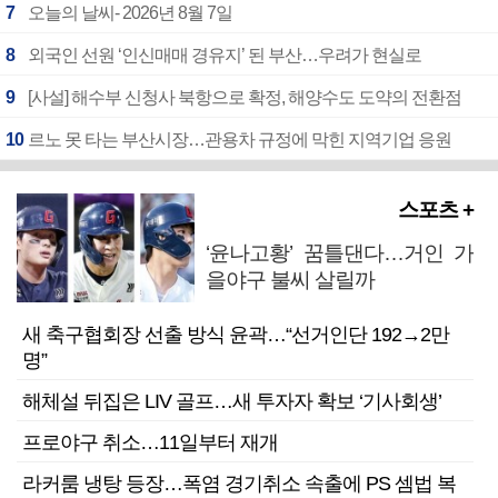
7
오늘의 날씨- 2026년 8월 7일
8
외국인 선원 ‘인신매매 경유지’ 된 부산…우려가 현실로
9
[사설] 해수부 신청사 북항으로 확정, 해양수도 도약의 전환점
10
르노 못 타는 부산시장…관용차 규정에 막힌 지역기업 응원
스포츠 +
‘윤나고황’ 꿈틀댄다…거인 가
을야구 불씨 살릴까
새 축구협회장 선출 방식 윤곽…“선거인단 192→2만
명”
해체설 뒤집은 LIV 골프…새 투자자 확보 ‘기사회생’
프로야구 취소…11일부터 재개
라커룸 냉탕 등장…폭염 경기취소 속출에 PS 셈법 복