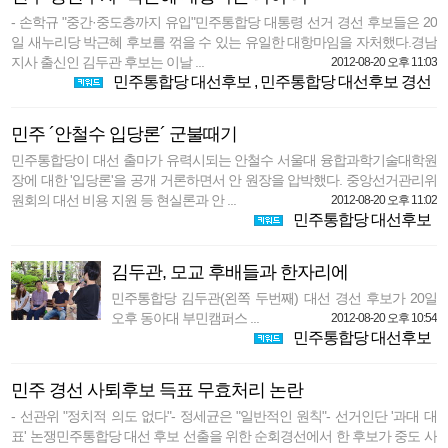
- 손학규 "중간·중도층까지 유입"민주통합당 대통령 선거 경선 후보들은 20
일 새누리당 박근혜 후보를 꺾을 수 있는 유일한 대항마임을 자처했다.경남
지사 출신인 김두관 후보는 이날 ...
2012-08-20 오후 11:03
민주통합당 대선후보
,
민주통합당 대선후보 경선
민주 ´안철수 입당론´ 군불때기
민주통합당이 대선 출마가 유력시되는 안철수 서울대 융합과학기술대학원
장에 대한 '입당론'을 공개 거론하면서 안 원장을 압박했다. 중앙선거관리위
원회의 대선 비용 지원 등 현실론과 안 ...
2012-08-20 오후 11:02
민주통합당 대선후보
김두관, 모교 후배들과 한자리에
민주통합당 김두관(왼쪽 두번째) 대선 경선 후보가 20일
오후 동아대 부민캠퍼스 ...
2012-08-20 오후 10:54
민주통합당 대선후보
민주 경선 사퇴후보 득표 무효처리 논란
- 선관위 "정치적 의도 없다"- 정세균은 "일반적인 원칙"- 선거인단 '과대 대
표' 논쟁민주통합당 대선 후보 선출을 위한 순회경선에서 한 후보가 중도 사