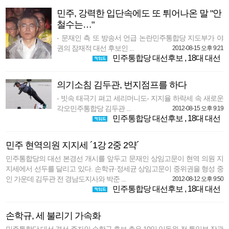
민주, 강력한 입단속에도 또 튀어나온 말 "안
철수는…"
- 문재인 측 또 방송서 언급 논란민주통합당 지도부가 야
권의 잠재적 대선 후보인 ...
2012-08-15 오후 9:21
민주통합당 대선후보
,
18대 대선
의기소침 김두관, 번지점프를 하다
- 빗속 태극기 펴고 세리머니도- 지지율 하락세 속 새로운
각오민주통합당 김두관 ...
2012-08-15 오후 9:19
민주통합당 대선후보
,
18대 대선
민주 현역의원 지지세 ´1강 2중 2약´
민주통합당의 대선 본경선 개시를 앞두고 문재인 상임고문이 현역 의원 지
지세에서 선두를 달리고 있다. 손학규·정세균 상임고문이 중위권을 형성 중
인 가운데 김두관 전 경남도지사와 박준 ...
2012-08-12 오후 9:50
민주통합당 대선후보
,
18대 대선
손학규, 세 불리기 가속화