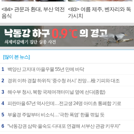
<84> 관문과 환대, 부산 역전
<83> 여름 제주, 벤자리와 독
음식
가시치
[많이 본 뉴스]
1
백양산 고지대 마을우물 55년 만에 바닥
2
경위 이하 경찰 하위직 ‘중수청 러시’ 전망…檢 기피와 대조
3
해수부 청사, 북항 국제여객터미널 옆에 선다(종합)
4
피란마을 67년 역사인데…전교생 24명 아미초 통폐합 기로
5
부울경 주말부터 비소식…‘극한 폭염’ 한풀 꺾일 듯
6
“낙동강권 삼락·을숙도·다대포 연결해 서부산 관광 키우자”