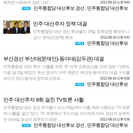
퇴하면 사퇴하지 않은 나머 ...
2012-08-19 오후 9:43
민주통합당 대선후보 경선
,
민주통합당 대선후보
민주 대선주자 정책 대결
민주통합당 대선 경선 후보들이 19일 정책경쟁 행보에 나
섰다. 문재인(왼쪽) 후보 ...
2012-08-19 오후 9:42
민주통합당 대선후보
부산경선 부산대(문재인)-동아대(김두관) 대결
민주통합당 대선 후보 선출을 위한 첫 지역 순회경선을 닷새 앞둔 가운데,
다음 달 8일 예정인 부산 경선이 지역 명문인 부산대-동아대의 대결 구도를
보이고 있다.동아대 정치외교학과 ...
2012-08-19 오후 9:38
민주통합당 대선후보
민주 대선주자 9회 걸친 TV토론 사활
민주통합당 대선 경선 주자들이 오는 23일부터 아홉 차례 시행되는 TV 토론
에 사활을 걸고 있다. TV 토론에서 두드러질 이미지에 따라 경선의 승부처
인 모바일 표심이 좌우되기 때문 ...
2012-08-19 오후 9:36
민주통합당 대선후보 경선
,
민주통합당 대선후보