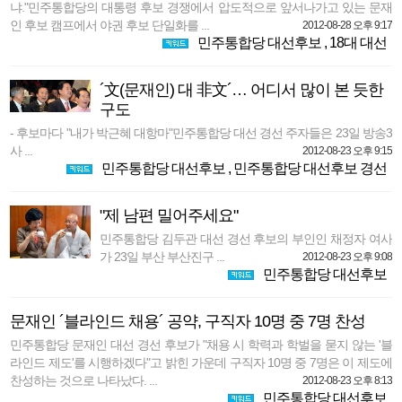
냐."민주통합당의 대통령 후보 경쟁에서 압도적으로 앞서나가고 있는 문재
인 후보 캠프에서 야권 후보 단일화를 ...
2012-08-28 오후 9:17
민주통합당 대선후보
,
18대 대선
´文(문재인) 대 非文´… 어디서 많이 본 듯한
구도
- 후보마다 "내가 박근혜 대항마"민주통합당 대선 경선 주자들은 23일 방송3
사 ...
2012-08-23 오후 9:15
민주통합당 대선후보
,
민주통합당 대선후보 경선
"제 남편 밀어주세요"
민주통합당 김두관 대선 경선 후보의 부인인 채정자 여사
가 23일 부산 부산진구 ...
2012-08-23 오후 9:08
민주통합당 대선후보
문재인 ´블라인드 채용´ 공약, 구직자 10명 중 7명 찬성
민주통합당 문재인 대선 경선 후보가 "채용 시 학력과 학벌을 묻지 않는 '블
라인드 제도'를 시행하겠다"고 밝힌 가운데 구직자 10명 중 7명은 이 제도에
찬성하는 것으로 나타났다. ...
2012-08-23 오후 8:13
민주통합당 대선후보