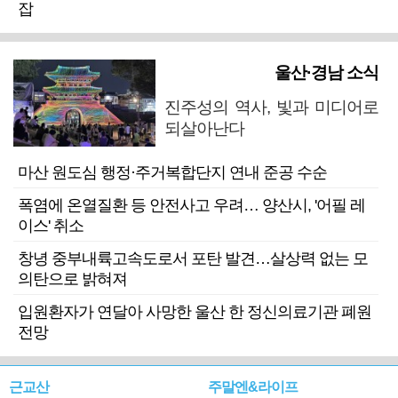
잡
울산·경남 소식
진주성의 역사, 빛과 미디어로
되살아난다
마산 원도심 행정·주거복합단지 연내 준공 수순
폭염에 온열질환 등 안전사고 우려… 양산시, '어필 레
이스' 취소
창녕 중부내륙고속도로서 포탄 발견…살상력 없는 모
의탄으로 밝혀져
입원환자가 연달아 사망한 울산 한 정신의료기관 폐원
전망
근교산
주말엔&라이프