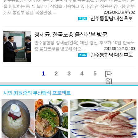
민주통합당 대선 경선 주자인 손학규 후보 측은 10일 임동원 전 통일부 장관
을 영입하는 등 세 불리기 작업을 가속하고 있다.임 전 장관은 김대중 정부
에서 통일부 장관, 국정원장, ...
2012-08-10 오후 9:32
민주통합당 대선후보
정세균, 한국노총 울산본부 방문
민주통합당 정세균(왼쪽) 대선 경선 후보가 10일 한국노
총 울산본부를 방문해 이준 ...
2012-08-10 오후 9:30
민주통합당 대선후보
1
2
3
4
5
[다
음]
시인 최원준의 부산탐식 프로젝트