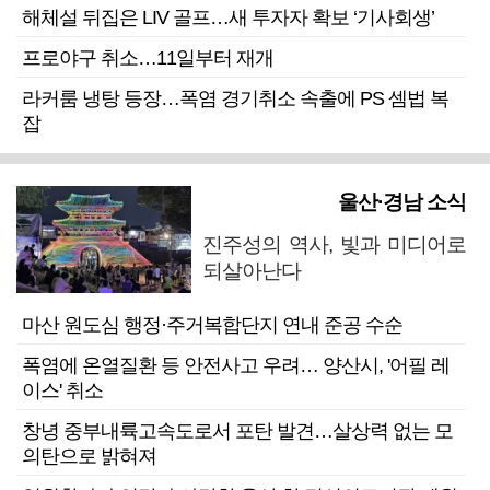
해체설 뒤집은 LIV 골프…새 투자자 확보 ‘기사회생’
프로야구 취소…11일부터 재개
라커룸 냉탕 등장…폭염 경기취소 속출에 PS 셈법 복
잡
울산·경남 소식
진주성의 역사, 빛과 미디어로
되살아난다
마산 원도심 행정·주거복합단지 연내 준공 수순
폭염에 온열질환 등 안전사고 우려… 양산시, '어필 레
이스' 취소
창녕 중부내륙고속도로서 포탄 발견…살상력 없는 모
의탄으로 밝혀져