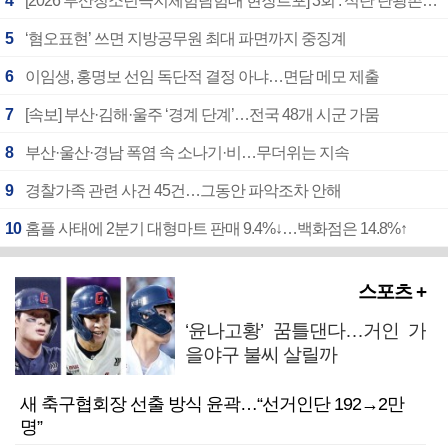
4
[2026 부산청소년극지체험탐험대 현장르포] 3회 : 석탄 탄광촌에서 북극 연구의 중심지로
5
‘혐오표현’ 쓰면 지방공무원 최대 파면까지 중징계
6
이임생, 홍명보 선임 독단적 결정 아냐…면담 메모 제출
7
[속보] 부산·김해·울주 ‘경계 단계’…전국 48개 시군 가뭄
8
부산·울산·경남 폭염 속 소나기·비…무더위는 지속
9
경찰가족 관련 사건 45건…그동안 파악조차 안해
10
홈플 사태에 2분기 대형마트 판매 9.4%↓…백화점은 14.8%↑
스포츠 +
‘윤나고황’ 꿈틀댄다…거인 가
을야구 불씨 살릴까
새 축구협회장 선출 방식 윤곽…“선거인단 192→2만
명”