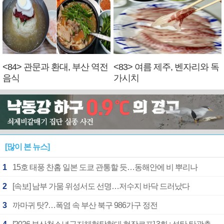
<84> 관문과 환대, 부산 역전
<83> 여름 제주, 벤자리와 독
음식
가시치
[많이 본 뉴스]
1
15호 태풍 찬홈 일본 도쿄 관통할 듯…동해안에 비 뿌리나
2
[속보] 남부 가뭄 위성서도 선명…저수지 바닥 드러났다
3
까마귀 탓?…폭염 속 부산 북구 986가구 정전