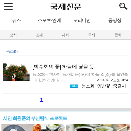
뉴스
스포츠·연예
오피니언
동영상
정치
경제
사회
국제
문화
능소화
[박수현의 꽃] 하늘에 닿을 듯
능소화는 한자어 ‘능가할 능(凌)’에 ‘하늘 소(소)’를 붙였습
니다. 중국 명나라 ...
2023-07-12 오전 10:54
능소화
,
양반꽃
,
충렬사
1
시인 최원준의 부산탐식 프로젝트