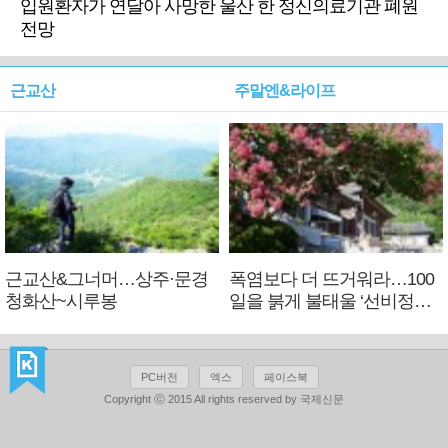
입원환자가 연달아 사망한 울산 한 정신의료기관 폐원
전망
근교산
주말엔&라이프
근교산&그너머…상주·문경
폭염보다 더 뜨거워라…100
청화산~시루봉
일을 붉게 불태울 ‘선비정신’
피었네
PC버전
엑스
페이스북
Copyright ⓒ 2015 All rights reserved by 국제신문