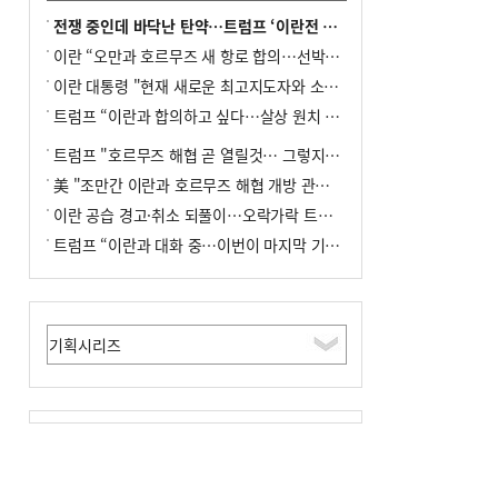
전쟁 중인데 바닥난 탄약…트럼프 ‘이란전 무기고갈’ 국방장관 질책
이란 “오만과 호르무즈 새 항로 합의…선박 안전은 보장 못해”
이란 대통령 "현재 새로운 최고지도자와 소통 어려운 상황"
트럼프 “이란과 합의하고 싶다…살상 원치 않아”
트럼프 "호르무즈 해협 곧 열릴것… 그렇지 않으면 이란에 강력 공격"
美 "조만간 이란과 호르무즈 해협 개방 관련된 합의 이뤄질 것"
이란 공습 경고·취소 되풀이…오락가락 트럼프 비꼰 ‘타코’
트럼프 “이란과 대화 중…이번이 마지막 기회”