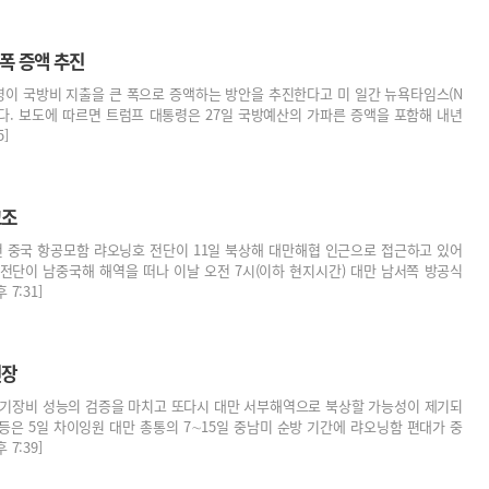
폭 증액 추진
령이 국방비 지출을 큰 폭으로 증액하는 방안을 추진한다고 미 일간 뉴욕타임스(N
했다. 보도에 따르면 트럼프 대통령은 27일 국방예산의 가파른 증액을 포함해 내년
]
고조
 중국 항공모함 랴오닝호 전단이 11일 북상해 대만해협 인근으로 접근하고 있어
전단이 남중국해 해역을 떠나 이날 오전 7시(이하 현지시간) 대만 남서쪽 방공식
7:31]
긴장
무기장비 성능의 검증을 마치고 또다시 대만 서부해역으로 북상할 가능성이 제기되
등은 5일 차이잉원 대만 총통의 7∼15일 중남미 순방 기간에 랴오닝함 편대가 중
7:39]