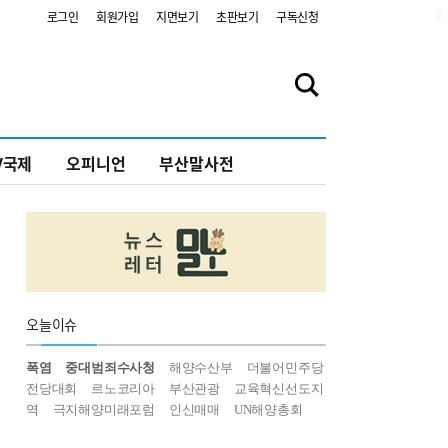
2
로그인
회원가입
지면보기
초판보기
구독신청
V국제
오피니언
부산말사전
오늘
이슈
폭염
중대범죄수사청
해양수산부
더불어민주당
전당대회
르노코리아
부산관광
교육혁신선도지
역
극지해양미래포럼
인신매매
UN해양총회