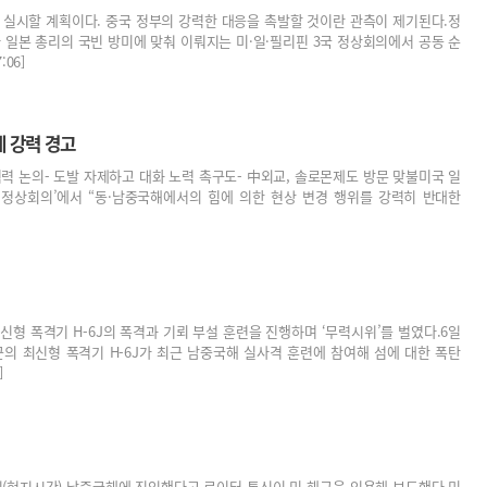
 실시할 계획이다. 중국 정부의 강력한 대응을 촉발할 것이란 관측이 제기된다.정
 일본 총리의 국빈 방미에 맞춰 이뤄지는 미·일·필리핀 3국 정상회의에서 공동 순
06]
에 강력 경고
 협력 논의- 도발 자제하고 대화 노력 촉구도- 中외교, 솔로몬제도 방문 맞불미국 일
) 정상회의’에서 “동·남중국해에서의 힘에 의한 현상 변경 행위를 강력히 반대한
형 폭격기 H-6J의 폭격과 기뢰 부설 훈련을 진행하며 ‘무력시위’를 벌였다.6일
의 최신형 폭격기 H-6J가 최근 남중국해 실사격 훈련에 참여해 섬에 대한 폭탄
]
일(현지시간) 남중국해에 진입했다고 로이터 통신이 미 해군을 인용해 보도했다.미