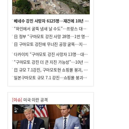
전주보다 3원 ↓
8
[속보] ‘심판 성접대’ 논란 축구협회 공식
사과…“현재는 부적절 행위 없어”
베네수 강진 사망자 6125명…재건에 10년 이상 걸릴수도
9
서울 중랑구서 흉기 난동…60대 남성 2명
“와인에서 굴뚝 냄새 날 수도”…프랑스 대형 산불에 보르도 와인 품질 위협
사망
日 정부 “구마모토 강진 사망 28명…1만 명 대피”
10
"올해 코스피 사이드카 43회 중 25회는 삼
日 구마모토 강진에 무너진 공장 굴뚝…지진 사망자 최소 13명
전닉스 ETF 이후 발생"
다카이치 “구마모토 강진 사망자 13명…대규모 피해 확인”
“구마모토 강진 더 큰 지진 가능성”…10년 전 지진에 단층 재활성
日 규모 7.1강진, 구마모토현 쇼핑몰 붕괴, 2명 사망
일본구마모토 규모 7.1 강진…쇼핑몰 붕괴로 직원 20여 명 갇힌 듯
[이슈]
미국 이란 공격