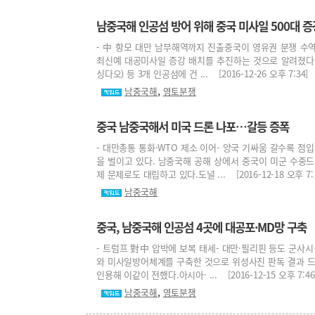
남중국해 인공섬 방어 위해 중국 미사일 500대 증
- 中 항모 대만 남부해역까지 진출중국이 영유권 분쟁 수역인
최신예 대공미사일 증강 배치를 추진하는 것으로 알려졌다.
싱다오) 등 3개 인공섬에 건 ... [2016-12-26 오후 7:34]
,
남중국해
영토분쟁
중국 남중국해서 미국 드론 나포…갈등 증폭
- 대만총통 통화·WTO 제소 이어- 양국 기싸움 갈수록 점
을 벌이고 있다. 남중국해 공해 상에서 중국이 미군 수중
제 문제로도 대립하고 있다.도널 ... [2016-12-18 오후 7:1
남중국해
중국, 남중국해 인공섬 4곳에 대공포·MD망 구축
- 트럼프 對中 압박에 보복 태세- 대만·필리핀 등도 군
와 미사일방어체계를 구축한 것으로 위성사진 판독 결과 드러났
인용해 이같이 전했다.아시아· ... [2016-12-15 오후 7:46
,
남중국해
영토분쟁