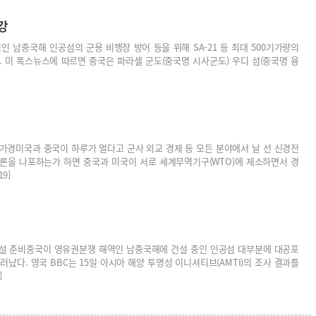
강
 남중국해 인공섬의 군용 비행장 방어 등을 위해 SA-21 등 최대 500기가량의
 미 폭스뉴스에 따르면 중국은 파라셀 군도(중국명 시사군도) 우디 섬(중국명 융
입가경미국과 중국이 하루가 멀다고 군사 외교 경제 등 모든 분야에서 날 선 신경전
드론을 나포하는가 하면 중국과 미국이 서로 세계무역기구(WTO)에 제소하면서 경
9]
사시설 준비중국이 영유권분쟁 해역인 남중국해에 건설 중인 인공섬 대부분에 대공포
다. 영국 BBC는 15일 아시아 해양 투명성 이니셔티브(AMTI)의 조사 결과를
]