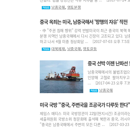
,
남중국해
영토분쟁
중국 옥죄는 미국, 남중국해서 '항행의 자유' 작전
- 中 "주권 침해 행위" 강력 반발미국이 최근 중국의 북핵
분쟁 지역인 남중국해에서 다시 긴장이 고조되고 있다. 남
하고 나서 4월 미중 정상회담 ... [2017-07-03 오후 7:53]
,
,
대북제재
남중국해
영토갈등
중국 선박 이젠 난파선
남중국해에서의 불법조업으로
인양해 고철로 팔아치우고
... [2017-04-23 오후 7:3
남중국해
미국 국방 "중국, 주변국을 조공국가 다루듯 한다
제임스 매티스 미국 국방장관이 22일(현지시간) 조공이라
세출위원회 국방소위 청문회에 출석해 북한과 중국, 러시
"중국은 남중국해에서 주변의 모든 다른 ... [2017-03-23 