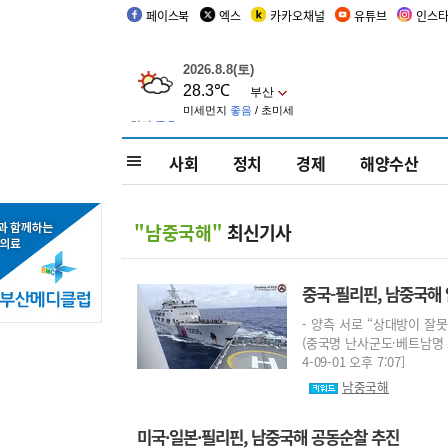
페이스북
엑스
카카오채널
유튜브
인스
사회
정치
경제
해양수산
"남중국해"
최신기사
중국-필리핀, 남중국해 
- 양측 서로 “상대방이 잘
(중국명 난사군도·베트남명 
4-09-01 오후 7:07]
남중국해
미국·일본·필리핀, 남중국해 공동순찰 추진