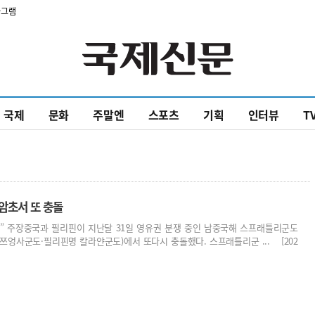
타그램
국제
문화
주말엔
스포츠
기획
인터뷰
T
암초서 또 충돌
못” 주장중국과 필리핀이 지난달 31일 영유권 분쟁 중인 남중국해 스프래틀리군도
쯔엉사군도·필리핀명 칼라얀군도)에서 또다시 충돌했다. 스프래틀리군 ... [202