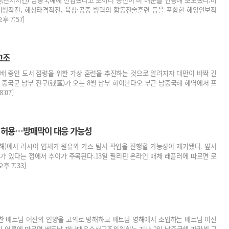
비행작전, 해상타격작전, 육상·공중 병력의 합동전술훈련 등을 포함한 해양안보작
후 7:57]
고조
배 중인 도서 점령을 위한 가상 훈련을 추진하는 것으로 알려지자 대만이 바짝 긴
중국군 남부 전구(戰區)가 오는 8월 남부 하이난다오 부근 남중국해 해역에서 프
:07]
추 허용…방패막이 대응 가능성
)에서 러시아 업체가 원유와 가스 탐사 작업을 진행할 가능성이 제기됐다. 앞서
가 있다는 점에서 추이가 주목된다.13일 필리핀 온라인 매체 래플러에 따르면 로
후 7:33]
한 베트남 어선의 인양을 고의로 방해하고 베트남 영해에서 조업하는 베트남 어선
현지 언론에 따르면 베트남 재난대응수색구조위원회는 지난 2일 남중국해 파라셀 군