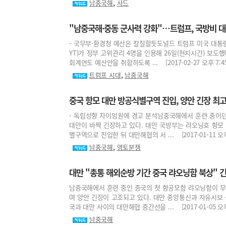
,
남중국해
사드
"남중국해·중동 군사력 강화"…트럼프, 국방비 대
- 국무부·환경청 예산은 칼질할듯도널드 트럼프 미국 대통
YT)가 정부 고위관리 4명을 인용해 26일(현지시간) 보도
회계연도 예산안을 취합하도록 ... [2017-02-27 오후 7:45
,
트럼프 시대
남중국해
중국 항모 대만 방공식별구역 진입, 양안 긴장 최
- 독립성향 차이잉원에 경고 분석남중국해에서 훈련 중이던
대만이 바짝 긴장하고 있다. 대만 국방부는 랴오닝호 항모 
별구역으로 진입한 뒤 대만해협의 서 ... [2017-01-11 오후 
,
남중국해
영토분쟁
대만 "총통 해외순방 기간 중국 랴오닝함 북상" 
남중국해에서 훈련 중인 중국의 첫 항공모함 랴오닝함이 
며 양안 긴장이 고조되고 있다. 대만 중앙통신과 자유시보 
국과 대만 사이의 대만해협 중간선을 ... [2017-01-05 오후 
남중국해