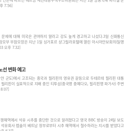
 7:56]
 문제에 대해 미국은 관여하지 말라고 강도 높게 경고하고 나섰다.3일 신화통신
참모부 부참모장은 지난 1일 싱가포르 샹그릴라호텔에 열린 아시아안보회의(일명
 오후 7:32]
노선 변화 예고
라얀 군도)에서 고조되는 중국과 필리핀의 영유권 갈등으로 두테르테 필리핀 대통
 필리핀이 실효적으로 지배 중인 티투섬(중국명 중예다오, 필리핀명 파가사) 주변
8:07]
쟁해역에서 석유 시추를 중단한 것으로 알려졌다고 영국 BBC 방송이 24일 보도
의 석유회사 렙솔이 베트남 정부로부터 시추 해역에서 철수하라는 지시를 받았다고
 8:37]