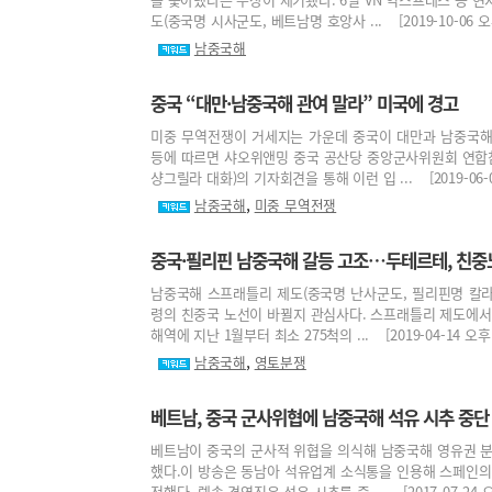
도(중국명 시사군도, 베트남명 호앙사 ... [2019-10-06 오후
남중국해
중국 “대만·남중국해 관여 말라” 미국에 경고
미중 무역전쟁이 거세지는 가운데 중국이 대만과 남중국해
등에 따르면 샤오위앤밍 중국 공산당 중앙군사위원회 연합
샹그릴라 대화)의 기자회견을 통해 이런 입 ... [2019-06-03
,
남중국해
미중 무역전쟁
중국·필리핀 남중국해 갈등 고조…두테르테, 친중
남중국해 스프래틀리 제도(중국명 난사군도, 필리핀명 칼
령의 친중국 노선이 바뀔지 관심사다. 스프래틀리 제도에서
해역에 지난 1월부터 최소 275척의 ... [2019-04-14 오후 
,
남중국해
영토분쟁
베트남, 중국 군사위협에 남중국해 석유 시추 중단
베트남이 중국의 군사적 위협을 의식해 남중국해 영유권 분
했다.이 방송은 동남아 석유업계 소식통을 인용해 스페인
전했다. 렙솔 경영진은 석유 시추를 중 ... [2017-07-24 오후