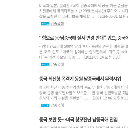
미국과 일본, 필리핀 3국이 남중국해에서 공동 해군 순찰을
치전문매체 폴리티코는 지난 29일(현지시간) 후미오 기시다
찰을 포함한 이니셔티브를 채택할 ... [2024-03-31 오후 7:
남중국해
“힘으로 동·남중국해 질서 변경 반대” 쿼드, 중국
- 인태 인프라에 500억 달러 투자- 북한의 완전한 비핵화
본 호주 인도 4개국이 참여하는 안보협의체 ‘쿼드(Quad
다”는 의견이 모였다. 중 ... [2022-05-24 오후 8:30]
남중국해
중국 최신형 폭격기 동원 남중국해서 무력시위
중국이 최근 미중 전략경쟁의 주요 무대인 남중국해에서 최신
중국 관영 글로벌타임스 보도를 보면 중국 인민해방군 해군
투하와 기뢰 부설을 훈련했다. ... [2021-12-06 오후 8:11
남중국해
중국 보란 듯…미국 항모전단 남중국해 진입
로널드 레이건함이 이끄는 미국 해군 항공모함 전단이 15