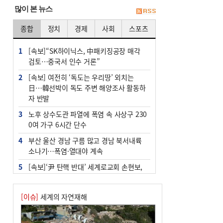
많이 본 뉴스
종합
정치
경제
사회
스포츠
1
[속보]“SK하이닉스, 中패키징공장 매각
검토…중국서 인수 거론”
2
[속보] 여전히 ‘독도는 우리땅’ 외치는
日…韓선박이 독도 주변 해양조사 활동하
자 반발
3
노후 상수도관 파열에 폭염 속 사상구 230
0여 가구 6시간 단수
4
부산 울산 경남 구름 많고 경남 북서내륙
소나기…폭염·열대야 계속
5
[속보]‘尹 탄핵 반대’ 세계로교회 손현보,
백악관서 트럼프 접견
6
‘탄약 부족 사태’ 보도에 격노한 트럼프…
[이슈]
세계의 자연재해
군사기밀 유출자 색출 지시
7
부산 주유소 휘발유 평균가 ℓ당 1849원…