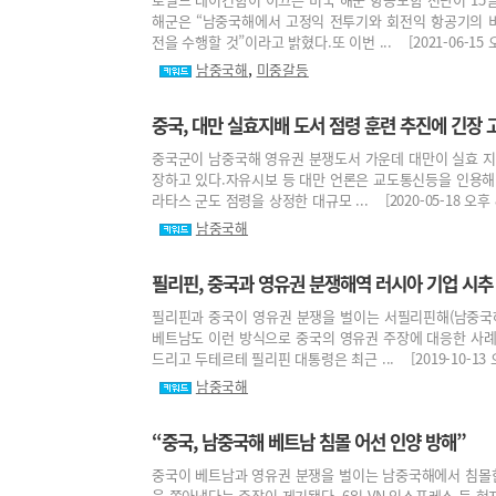
해군은 “남중국해에서 고정익 전투기와 회전익 항공기의 
전을 수행할 것”이라고 밝혔다.또 이번 ... [2021-06-15 오
,
남중국해
미중갈등
중국, 대만 실효지배 도서 점령 훈련 추진에 긴장 
중국군이 남중국해 영유권 분쟁도서 가운데 대만이 실효 지
장하고 있다.자유시보 등 대만 언론은 교도통신등을 인용해 
라타스 군도 점령을 상정한 대규모 ... [2020-05-18 오후 8
남중국해
필리핀, 중국과 영유권 분쟁해역 러시아 기업 시
필리핀과 중국이 영유권 분쟁을 벌이는 서필리핀해(남중국해
베트남도 이런 방식으로 중국의 영유권 주장에 대응한 사례
드리고 두테르테 필리핀 대통령은 최근 ... [2019-10-13 오
남중국해
“중국, 남중국해 베트남 침몰 어선 인양 방해”
중국이 베트남과 영유권 분쟁을 벌이는 남중국해에서 침몰
을 쫓아냈다는 주장이 제기됐다. 6일 VN 익스프레스 등 