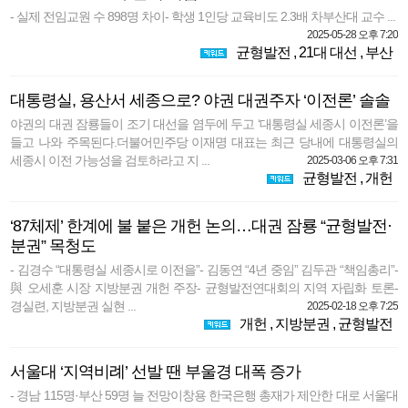
- 실제 전임교원 수 898명 차이- 학생 1인당 교육비도 2.3배 차부산대 교수 ...
2025-05-28 오후 7:20
균형발전
,
21대 대선
,
부산
대통령실, 용산서 세종으로? 야권 대권주자 ‘이전론’ 솔솔
야권의 대권 잠룡들이 조기 대선을 염두에 두고 ‘대통령실 세종시 이전론’을
들고 나와 주목된다.더불어민주당 이재명 대표는 최근 당내에 대통령실의
세종시 이전 가능성을 검토하라고 지 ...
2025-03-06 오후 7:31
균형발전
,
개헌
‘87체제’ 한계에 불 붙은 개헌 논의…대권 잠룡 “균형발전·
분권” 목청도
- 김경수 “대통령실 세종시로 이전을”- 김동연 “4년 중임” 김두관 “책임총리”-
與 오세훈 시장 지방분권 개헌 주장- 균형발전연대회의 지역 자립화 토론-
경실련, 지방분권 실현 ...
2025-02-18 오후 7:25
개헌
,
지방분권
,
균형발전
서울대 ‘지역비례’ 선발 땐 부울경 대폭 증가
- 경남 115명·부산 59명 늘 전망이창용 한국은행 총재가 제안한 대로 서울대