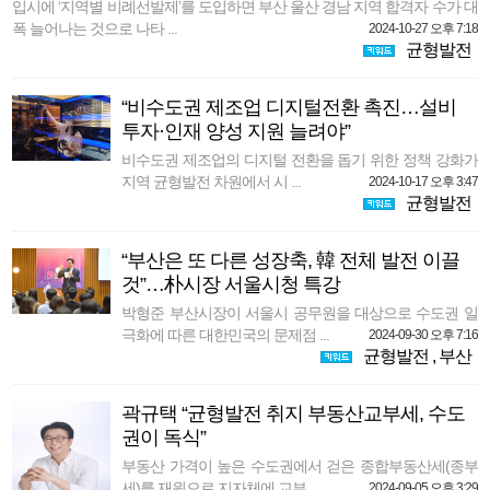
입시에 ‘지역별 비례선발제’를 도입하면 부산 울산 경남 지역 합격자 수가 대
폭 늘어나는 것으로 나타 ...
2024-10-27 오후 7:18
균형발전
“비수도권 제조업 디지털전환 촉진…설비
투자·인재 양성 지원 늘려야”
비수도권 제조업의 디지털 전환을 돕기 위한 정책 강화가
지역 균형발전 차원에서 시 ...
2024-10-17 오후 3:47
균형발전
“부산은 또 다른 성장축, 韓 전체 발전 이끌
것”…朴시장 서울시청 특강
박형준 부산시장이 서울시 공무원을 대상으로 수도권 일
극화에 따른 대한민국의 문제점 ...
2024-09-30 오후 7:16
균형발전
,
부산
곽규택 “균형발전 취지 부동산교부세, 수도
권이 독식”
부동산 가격이 높은 수도권에서 걷은 종합부동산세(종부
세)를 재원으로 지자체에 교부 ...
2024-09-05 오후 3:29