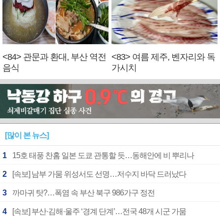
<84> 관문과 환대, 부산 역전
<83> 여름 제주, 벤자리와 독
음식
가시치
[많이 본 뉴스]
1
15호 태풍 찬홈 일본 도쿄 관통할 듯…동해안에 비 뿌리나
2
[속보] 남부 가뭄 위성서도 선명…저수지 바닥 드러났다
3
까마귀 탓?…폭염 속 부산 북구 986가구 정전
4
[속보] 부산·김해·울주 ‘경계 단계’…전국 48개 시군 가뭄