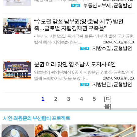
부동산교부세
,
균형발전
“수도권 맞설 남부권(영·호남·제주) 발전
축…글로벌 자립경제권 구축을”
- 부산서 지방소멸 위기극복 토론- 남부권 발전 국가균형
발전 핵심- 지역특화 첨단 ...
2024-07-10 오후 6:18
지방소멸
,
균형발전
분권 머리 맞댄 영호남 시도지사 8인
영호남의 광역단체장 8명이 지방분권 강화와 균형발전에
함께 노력하기로 뜻을 모았다 ...
2024-07-08 오후 6:23
지방분권
,
균형발전
1
2
3
4
5
[다
음]
시인 최원준의 부산탐식 프로젝트