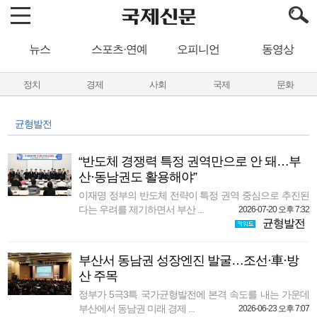
뉴스
스포츠·연예
오피니언
동영상
정치
경제
사회
국제
문화
균형발전
“반도체 경쟁력 특정 권역만으로 안 돼…부
산·동남권도 활용해야”
이재명 정부의 반도체 전략이 특정 권역 중심으로 추진된
다는 우려를 제기하면서 부산 ...
2026-07-20 오후 7:32
균형발전
부산서 동남권 성장엔진 발굴…조선·車·방
산 주목
정부가 5극3특 국가균형발전에 본격 속도를 내는 가운데
부산에서 동남권 미래 경제 ...
2026-06-23 오후 7:07