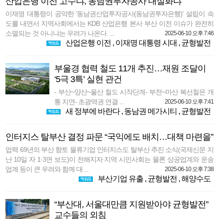
산업은행 이전 고수냐, 동남권투자공사 내실화냐
이재명 대통령이 공약한 ‘동남권산업투자공사(동남권투자은행)’ 설립이 속
도를 내면서 지역사회에서는 KDB 산업은행 본사 부산 이전 이슈가 완전히
소멸되는 것 아니냐는 우려가 나온다. ...
2025-06-10 오후 7:46
산업은행 이전
,
이재명 대통령 시대
,
균형발전
부울경 협력 철도 11개 추진…재원 조달이
‘5극 3특’ 실현 관건
- 부산~양산~울산 철도 시작단계- 부전~마산 복선철은 개
통 지연- 초광역권 연결 ...
2025-06-10 오후 7:41
새 정부에 바란다
,
동남권 메가시티
,
균형발전
인터지스 탈부산 결정 파문 “국익에도 배치…대책 마련을”
업력 69년의 부산 향토 물류기업 인터지스도 탈부산 추진 소식(국제신문 지
난 10일 자 1·3면 보도)이 전해지자 지역 시민사회는 물론 상공업계와 운송
업계 등이 큰 우려와 함께 대 ...
2025-06-10 오후 7:38
부산기업 유출
,
균형발전
,
해양수도
“부산대, 서울대만큼 지원받아야 균형발전”
교수들의 외침