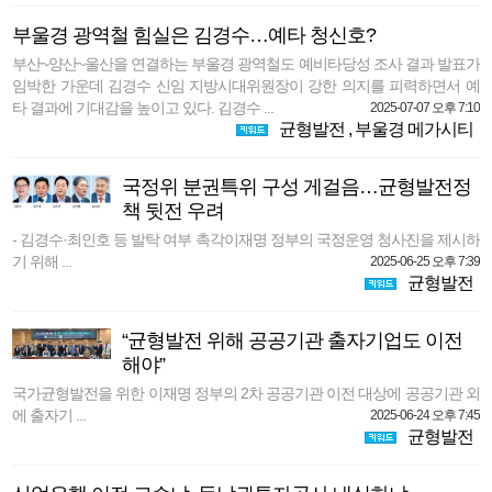
부울경 광역철 힘실은 김경수…예타 청신호?
부산~양산~울산을 연결하는 부울경 광역철도 예비타당성 조사 결과 발표가
임박한 가운데 김경수 신임 지방시대위원장이 강한 의지를 피력하면서 예
타 결과에 기대감을 높이고 있다. 김경수 ...
2025-07-07 오후 7:10
균형발전
,
부울경 메가시티
국정위 분권특위 구성 게걸음…균형발전정
책 뒷전 우려
- 김경수·최인호 등 발탁 여부 촉각이재명 정부의 국정운영 청사진을 제시하
기 위해 ...
2025-06-25 오후 7:39
균형발전
“균형발전 위해 공공기관 출자기업도 이전
해야”
국가균형발전을 위한 이재명 정부의 2차 공공기관 이전 대상에 공공기관 외
에 출자기 ...
2025-06-24 오후 7:45
균형발전