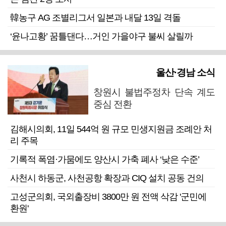
韓농구 AG 조별리그서 일본과 내달 13일 격돌
‘윤나고황’ 꿈틀댄다…거인 가을야구 불씨 살릴까
울산·경남 소식
창원시 불법주정차 단속 계도
중심 전환
김해시의회, 11일 544억 원 규모 민생지원금 조례안 처
리 주목
기록적 폭염·가뭄에도 양산시 가축 폐사 ‘낮은 수준’
사천시 하동군, 사천공항 확장과 CIQ 설치 공동 건의
고성군의회, 국외출장비 3800만 원 전액 삭감 '군민에
환원'