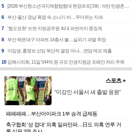
5
[2026 부산청소년극지체험탐험대 현장르포] 3회 : 석탄 탄광촌에서 북극 연구의 중심지로
6
부산·울산·경남 폭염 속 소나기·비…무더위는 지속
7
‘혐오표현’ 쓰면 지방공무원 최대 파면까지 중징계
8
부산 해운대구 아파트 14층서 불…실외기 과열 추정
9
이임생, 홍명보 선임 독단적 결정 아냐…면담 메모 제출
10
김해시의회, 11일 544억 원 규모 민생지원금 조례안 처리 주목
스포츠 +
“이강인 서울서 새 출발 응원”
패패패패…부산아이파크 1부 승격 급제동
축구협회 ‘성 접대’ 의혹 일파만파…日도 의혹 연루 거
론 심판 2명 조사