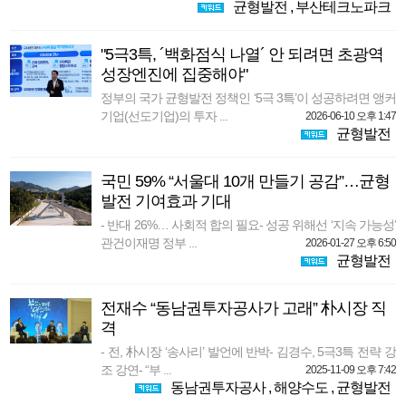
균형발전
,
부산테크노파크
"5극3특, ´백화점식 나열´ 안 되려면 초광역
성장엔진에 집중해야"
정부의 국가 균형발전 정책인 ‘5극 3특’이 성공하려면 앵커
기업(선도기업)의 투자 ...
2026-06-10 오후 1:47
균형발전
국민 59% “서울대 10개 만들기 공감”…균형
발전 기여효과 기대
- 반대 26%… 사회적 합의 필요- 성공 위해선 ‘지속 가능성’
관건이재명 정부 ...
2026-01-27 오후 6:50
균형발전
전재수 “동남권투자공사가 고래” 朴시장 직
격
- 전, 朴시장 ‘송사리’ 발언에 반박- 김경수, 5극3특 전략 강
조 강연- “부 ...
2025-11-09 오후 7:42
동남권투자공사
,
해양수도
,
균형발전