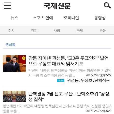
뉴스
스포츠·연예
오피니언
동영상
정치
경제
사회
국제
문화
권성동
감동 자아낸 권성동, "고3은 투표안돼" 발언
으로 우상호 대표와 맞서기도
박근혜 대통령 탄핵심판을 마무리하는 최종변론 기일에
서 국회 측 소추위원 권성동 법 ...
2017-02-27 오후 5:29
권성동
,
우상호
,
탄핵심판
탄핵결정 2월 선고 무산... 탄핵소추위 "공정
성 집착"
헌법재판소가 박근혜 대통령 탄핵심판 사건에서 대통령 측이 신청한 증인 8
명을 수용 ...
2017-02-07 오후 5:20