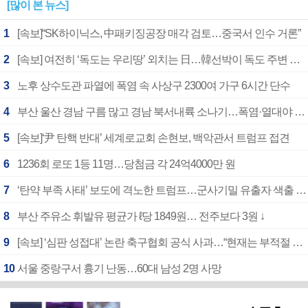
[많이 본 뉴스]
1
[속보]“SK하이닉스, 中패키징공장 매각 검토…중국서 인수 거론”
2
[속보] 여전히 ‘독도는 우리땅’ 외치는 日…韓선박이 독도 주변 해양조사 활동하자 반발
3
노후 상수도관 파열에 폭염 속 사상구 2300여 가구 6시간 단수
4
부산 울산 경남 구름 많고 경남 북서내륙 소나기…폭염·열대야 계속
5
[속보]‘尹 탄핵 반대’ 세계로교회 손현보, 백악관서 트럼프 접견
6
1236회 로또 1등 11명…당첨금 각 24억4000만 원
7
‘탄약 부족 사태’ 보도에 격노한 트럼프…군사기밀 유출자 색출 지시
8
부산 주유소 휘발유 평균가 ℓ당 1849원… 전주보다 3원 ↓
9
[속보] ‘심판 성접대’ 논란 축구협회 공식 사과…“현재는 부적절 행위 없어”
10
서울 중랑구서 흉기 난동…60대 남성 2명 사망