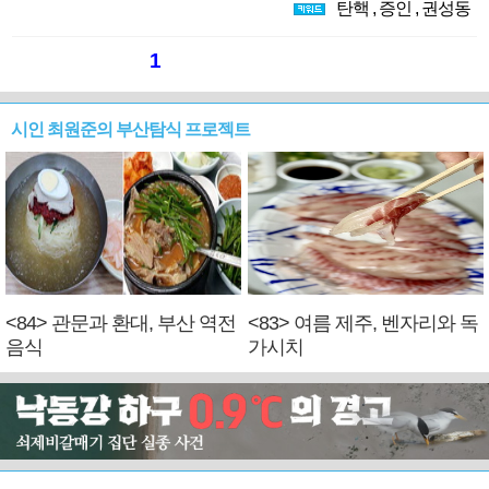
탄핵
,
증인
,
권성동
1
시인 최원준의 부산탐식 프로젝트
<84> 관문과 환대, 부산 역전
<83> 여름 제주, 벤자리와 독
음식
가시치