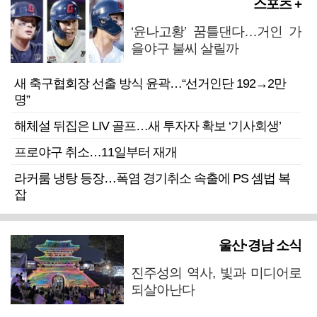
스포츠 +
‘윤나고황’ 꿈틀댄다…거인 가
을야구 불씨 살릴까
새 축구협회장 선출 방식 윤곽…“선거인단 192→2만
명”
해체설 뒤집은 LIV 골프…새 투자자 확보 ‘기사회생’
프로야구 취소…11일부터 재개
라커룸 냉탕 등장…폭염 경기취소 속출에 PS 셈법 복
잡
울산·경남 소식
진주성의 역사, 빛과 미디어로
되살아난다