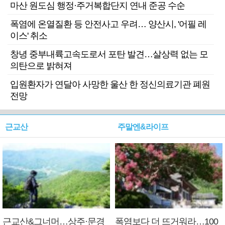
마산 원도심 행정·주거복합단지 연내 준공 수순
폭염에 온열질환 등 안전사고 우려… 양산시, '어필 레
이스' 취소
창녕 중부내륙고속도로서 포탄 발견…살상력 없는 모
의탄으로 밝혀져
입원환자가 연달아 사망한 울산 한 정신의료기관 폐원
전망
근교산
주말엔&라이프
근교산&그너머…상주·문경
폭염보다 더 뜨거워라…100