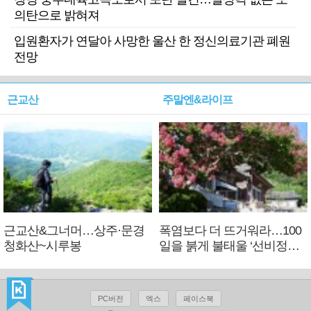
의탄으로 밝혀져
입원환자가 연달아 사망한 울산 한 정신의료기관 폐원
전망
근교산
주말엔&라이프
근교산&그너머…상주·문경
폭염보다 더 뜨거워라…100
청화산~시루봉
일을 붉게 불태울 ‘선비정신’
피었네
PC버전
엑스
페이스북