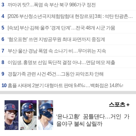
3
까마귀 탓?…폭염 속 부산 북구 986가구 정전
4
[2026 부산청소년극지체험탐험대 현장르포] 3회 : 석탄 탄광촌에서 북극 연구의 중심지로
5
[속보] 부산·김해·울주 ‘경계 단계’…전국 48개 시군 가뭄
6
‘혐오표현’ 쓰면 지방공무원 최대 파면까지 중징계
7
부산·울산·경남 폭염 속 소나기·비…무더위는 지속
8
이임생, 홍명보 선임 독단적 결정 아냐…면담 메모 제출
9
경찰가족 관련 사건 45건…그동안 파악조차 안해
10
홈플 사태에 2분기 대형마트 판매 9.4%↓…백화점은 14.8%↑
스포츠 +
‘윤나고황’ 꿈틀댄다…거인 가
을야구 불씨 살릴까