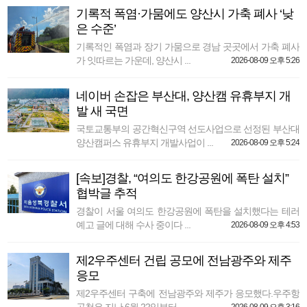
기록적 폭염·가뭄에도 양산시 가축 폐사 ‘낮
은 수준’
기록적인 폭염과 장기 가뭄으로 경남 곳곳에서 가축 폐사
가 잇따르는 가운데, 양산시 ...
2026-08-09 오후 5:26
네이버 손잡은 부산대, 양산캠 유휴부지 개
발 새 국면
국토교통부의 공간혁신구역 선도사업으로 선정된 부산대
양산캠퍼스 유휴부지 개발사업이 ...
2026-08-09 오후 5:24
[속보]경찰, “여의도 한강공원에 폭탄 설치”
협박글 추적
경찰이 서울 여의도 한강공원에 폭탄을 설치했다는 테러
예고 글에 대해 수사 중이다 ...
2026-08-09 오후 4:53
제2우주센터 건립 공모에 전남광주와 제주
응모
제2우주센터 구축에 전남광주와 제주가 응모했다.우주항