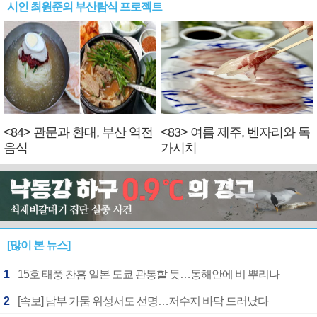
시인 최원준의 부산탐식 프로젝트
<84> 관문과 환대, 부산 역전
<83> 여름 제주, 벤자리와 독
음식
가시치
[많이 본 뉴스]
1
15호 태풍 찬홈 일본 도쿄 관통할 듯…동해안에 비 뿌리나
2
[속보] 남부 가뭄 위성서도 선명…저수지 바닥 드러났다