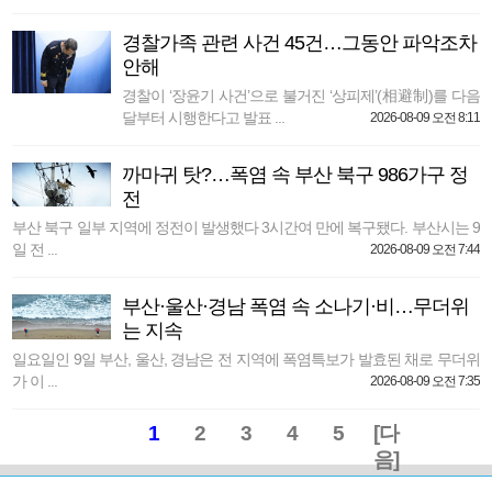
경찰가족 관련 사건 45건…그동안 파악조차
안해
경찰이 ‘장윤기 사건’으로 불거진 ‘상피제’(相避制)를 다음
달부터 시행한다고 발표 ...
2026-08-09 오전 8:11
까마귀 탓?…폭염 속 부산 북구 986가구 정
전
부산 북구 일부 지역에 정전이 발생했다 3시간여 만에 복구됐다. 부산시는 9
일 전 ...
2026-08-09 오전 7:44
부산·울산·경남 폭염 속 소나기·비…무더위
는 지속
일요일인 9일 부산, 울산, 경남은 전 지역에 폭염특보가 발효된 채로 무더위
가 이 ...
2026-08-09 오전 7:35
1
2
3
4
5
[다
음]