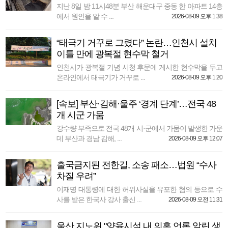
지난 8일 밤 11시48분 부산 해운대구 중동 한 아파트 14층
에서 원인을 알 수 ...
2026-08-09 오후 1:38
“태극기 거꾸로 그렸다” 논란…인천시 설치
이틀 만에 광복절 현수막 철거
인천시가 광복절 기념 시청 후문에 게시한 현수막을 두고
온라인에서 태극기가 거꾸로 ...
2026-08-09 오후 1:20
[속보] 부산·김해·울주 ‘경계 단계’…전국 48
개 시군 가뭄
강수량 부족으로 전국 48개 시·군에서 가뭄이 발생한 가운
데 부산과 경남 김해, ...
2026-08-09 오후 12:07
출국금지된 전한길, 소송 패소…법원 “수사
차질 우려”
이재명 대통령에 대한 허위사실을 유포한 혐의 등으로 수
사를 받은 한국사 강사 출신 ...
2026-08-09 오전 11:31
울산 지노위 "양육시설 내 의혹 언론 알린 생