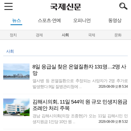
뉴스
스포츠·연예
오피니언
동영상
정치
경제
사회
국제
문화
사회
8일 응급실 찾은 온열질환자 131명…2명 사
망
열사병 등 온열질환으로 추정되는 사망자가 2명 추가로
발생했다.9일 질병관리청에 ...
2026-08-09 오후 5:34
김해시의회, 11일 544억 원 규모 민생지원금
조례안 처리 주목
경남 김해시의회(의장 조종현)가 오는 11일 김해시민 민
생지원금 1인당 10만 원 ...
2026-08-09 오후 5:32