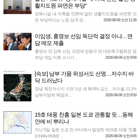
활지도원 파면은 부당"
양육시설 내 의혹을 언론에 알린 생활지도원을 파면한 것
은 부당하다는 노동 당국 판 ...
2026-08-09 오전 11:26
이임생, 홍명보 선임 독단적 결정 아냐…면
담 메모 제출
홍명보 전 감독 선임 과정에 정몽규 전 대한축구협회장 등
부당 개입 의혹 수사가 ...
2026-08-09 오전 9:56
[속보] 남부 가뭄 위성서도 선명…저수지 바
닥 드러났다
창녕 옥천저수지 수면 1년 새 88.8% 감소…저수율 11.1%
남부지방에 폭염과 ...
2026-08-09 오전 8:50
15호 태풍 찬홈 일본 도쿄 관통할 듯…동해
안에 비 뿌리나
지난 5일 일본 도쿄 먼 바다에서 발생한 제15호 태풍 ‘찬홈
(CHAN-HOM)’ ...
2026-08-09 오전 8:45