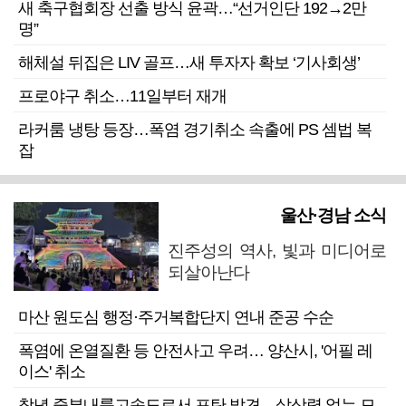
새 축구협회장 선출 방식 윤곽…“선거인단 192→2만
명”
해체설 뒤집은 LIV 골프…새 투자자 확보 ‘기사회생’
프로야구 취소…11일부터 재개
라커룸 냉탕 등장…폭염 경기취소 속출에 PS 셈법 복
잡
울산·경남 소식
진주성의 역사, 빛과 미디어로
되살아난다
마산 원도심 행정·주거복합단지 연내 준공 수순
폭염에 온열질환 등 안전사고 우려… 양산시, '어필 레
이스' 취소
창녕 중부내륙고속도로서 포탄 발견…살상력 없는 모