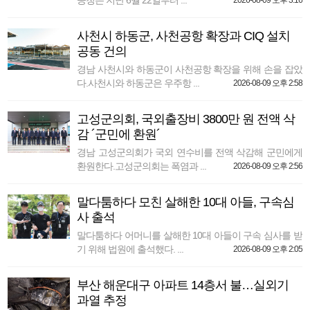
공청은 지난 6월 22일부터 ...
2026-08-09 오후 3:16
사천시 하동군, 사천공항 확장과 CIQ 설치
공동 건의
경남 사천시와 하동군이 사천공항 확장을 위해 손을 잡았
다.사천시와 하동군은 우주항 ...
2026-08-09 오후 2:58
고성군의회, 국외출장비 3800만 원 전액 삭
감 ´군민에 환원´
경남 고성군의회가 국외 연수비를 전액 삭감해 군민에게
환원한다.고성군의회는 폭염과 ...
2026-08-09 오후 2:56
말다툼하다 모친 살해한 10대 아들, 구속심
사 출석
말다툼하다 어머니를 살해한 10대 아들이 구속 심사를 받
기 위해 법원에 출석했다. ...
2026-08-09 오후 2:05
부산 해운대구 아파트 14층서 불…실외기
과열 추정