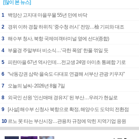
[많이 본 뉴스]
1
백양산 고지대 마을우물 55년 만에 바닥
2
경위 이하 경찰 하위직 ‘중수청 러시’ 전망…檢 기피와 대조
3
해수부 청사, 북항 국제여객터미널 옆에 선다(종합)
4
부울경 주말부터 비소식…‘극한 폭염’ 한풀 꺾일 듯
5
피란마을 67년 역사인데…전교생 24명 아미초 통폐합 기로
6
“낙동강권 삼락·을숙도·다대포 연결해 서부산 관광 키우자”
7
오늘의 날씨- 2026년 8월 7일
8
외국인 선원 ‘인신매매 경유지’ 된 부산…우려가 현실로
9
[사설] 해수부 신청사 북항으로 확정, 해양수도 도약의 전환점
10
르노 못 타는 부산시장…관용차 규정에 막힌 지역기업 응원