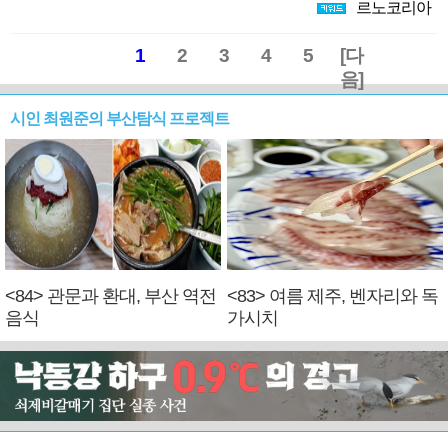
르노코리아
1
2
3
4
5
[다
음]
시인 최원준의 부산탐식 프로젝트
<84> 관문과 환대, 부산 역전
<83> 여름 제주, 벤자리와 독
음식
가시치