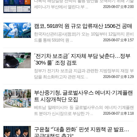
다목적 해상실증 선박의 활용 방안을 모색하기 위해 기술
세미나가 부산에서 열린다.부 ...
2026-08-07 오후 2:00
캠코, 5918억 원 규모 압류재산 1506건 공매
한국자산관리공사(캠코)가 오는 10일부터 12일까지 온비
드를 통해 5918억 원 ...
2026-08-07 오후 1:57
´전기차 보조금´ 지자체 부담 낮춘다…정부
´30% 룰´ 조정 검토
정부가 전기차 보조금 지급과 관련한 지방정부의 재정 부
담을 최소화하고자 관련 제도 ...
2026-08-07 오후 1:29
부산중기청, 글로벌사우스 에너지·기계플랜
트 시장개척단 모집
베트남 말레이시아 등 글로벌사우스의 에너지·기계플랜
트 분야가 신시장으로 부상한 가 ...
2026-08-07 오후 1:18
구윤철 "´대출 완화´ 핀셋 지원책 곧 발표…
공급대책도 추가"