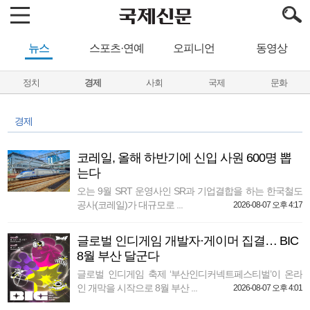
뉴스
스포츠·연예
오피니언
동영상
정치
경제
사회
국제
문화
경제
코레일, 올해 하반기에 신입 사원 600명 뽑
는다
오는 9월 SRT 운영사인 SR과 기업결합을 하는 한국철도
공사(코레일)가 대규모로 ...
2026-08-07 오후 4:17
글로벌 인디게임 개발자·게이머 집결… BIC
8월 부산 달군다
글로벌 인디게임 축제 ‘부산인디커넥트페스티벌’이 온라
인 개막을 시작으로 8월 부산 ...
2026-08-07 오후 4:01