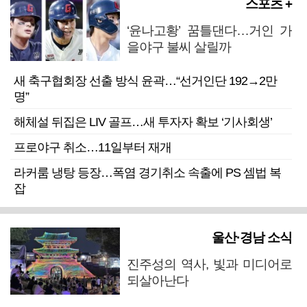
스포츠 +
‘윤나고황’ 꿈틀댄다…거인 가
을야구 불씨 살릴까
새 축구협회장 선출 방식 윤곽…“선거인단 192→2만
명”
해체설 뒤집은 LIV 골프…새 투자자 확보 ‘기사회생’
프로야구 취소…11일부터 재개
라커룸 냉탕 등장…폭염 경기취소 속출에 PS 셈법 복
잡
울산·경남 소식
진주성의 역사, 빛과 미디어로
되살아난다