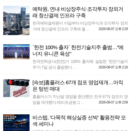
예탁원, 연내 비상장주식·조각투자 장외거
래 청산결제 인프라 구축
한국예탁결제원이 이달부터 비상장주식과 조각투자 장외
거래 청산결제 인프라 구축에 돌 ...
2026-08-07 오후 2:29
´한전 100% 출자´ 한전기술지주 출범…"에
너지 유니콘 육성"
한국전력공사(한전)가 100% 출자해 설립한 ‘한전기술지
주’가 7일 공식 출범했다 ...
2026-08-07 오후 2:18
[속보]홈플러스 67개 점포 영업재개…아직
은 텅빈 매대
홈플러스가 지난달 영업을 중단했던 전국 67개 점포의 영
업을 재개했다.메리츠금융그 ...
2026-08-07 오후 2:09
비스텝, ‘다목적 해상실증 선박’ 활용전략 모
색 세미나