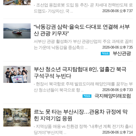
- 조선업 용접로봇 도입 등 추진- 곧 차세대 전력반도체 로
드맵도- 가상자산, 국 ...
2026-08-06 오후 7:37
“낙동강권 삼락·을숙도·다대포 연결해 서부
산 관광 키우자”
서부산 관광 활성화가 부산 관광산업의 주요 과제로 꼽히
는 가운데 낙동강을 중심축으 ...
2026-08-06 오후 7:35
부산관광
부산 청소년 극지탐험대 8인, 열흘간 북극
구석구석 누빈다
- 현장서 북극항로 주제 발표도미래 해양인재를 꿈꾸는 부
산 청소년들이 북극으로 향 ...
2026-08-06 오후 7:33
극지해양미래포럼
르노 못 타는 부산시장…관용차 규정에 막
힌 지역기업 응원
- 지역상품 애용 vs 친환경 정책- “내후년 계획 전기차 출시
당겨야”부산지역 ...
2026-08-06 오후 7:14