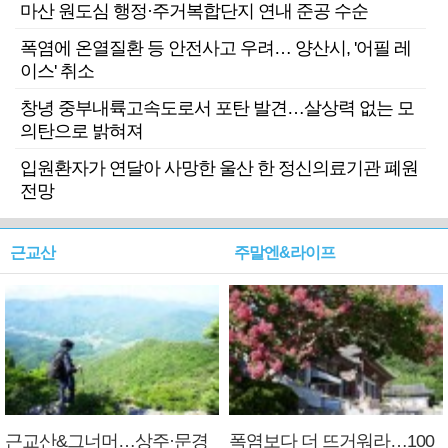
마산 원도심 행정·주거복합단지 연내 준공 수순
폭염에 온열질환 등 안전사고 우려… 양산시, '어필 레
이스' 취소
창녕 중부내륙고속도로서 포탄 발견…살상력 없는 모
의탄으로 밝혀져
입원환자가 연달아 사망한 울산 한 정신의료기관 폐원
전망
근교산
주말엔&라이프
근교산&그너머…상주·문경
폭염보다 더 뜨거워라…100