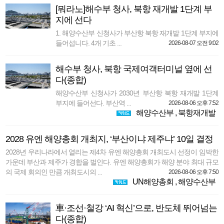
[뭐라노]해수부 청사, 북항 재개발 1단계 부
지에 선다
1. 해양수산부 신청사가 부산항 북항 재개발 1단계 부지에
들어섭니다. 4개 기초 ...
2026-08-07 오전 9:02
해수부 청사, 북항 국제여객터미널 옆에 선
다(종합)
해양수산부 신청사가 2030년 부산항 북항 재개발 1단계
부지에 들어선다. 부산역 ...
2026-08-06 오후 7:52
해양수산부
,
북항재개발
2028 유엔 해양총회 개최지, ‘부산이냐 제주냐’ 10일 결정
2028년 우리나라에서 열리는 제4차 유엔 해양총회 개최도시 선정이 임박한
가운데 부산과 제주가 경합을 벌인다. 유엔 해양총회가 해양 분야 최대 규모
의 국제 회의인 만큼 개최도시의 ...
2026-08-06 오후 7:50
UN해양총회
,
해양수산부
車·조선·철강 ‘AI 혁신’으로, 반도체 뛰어넘는
다(종합)