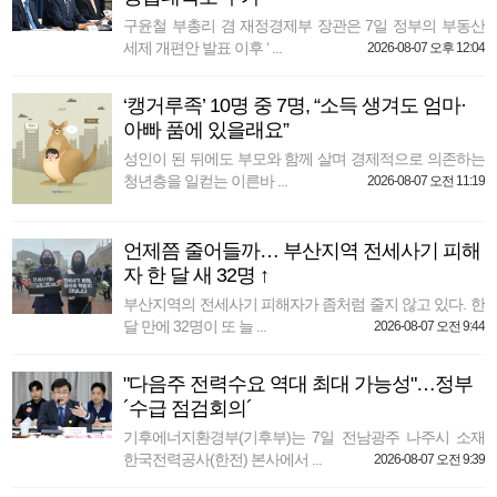
구윤철 부총리 겸 재정경제부 장관은 7일 정부의 부동산
세제 개편안 발표 이후 ‘ ...
2026-08-07 오후 12:04
‘캥거루족’ 10명 중 7명, “소득 생겨도 엄마·
아빠 품에 있을래요”
성인이 된 뒤에도 부모와 함께 살며 경제적으로 의존하는
청년층을 일컫는 이른바 ...
2026-08-07 오전 11:19
언제쯤 줄어들까… 부산지역 전세사기 피해
자 한 달 새 32명 ↑
부산지역의 전세사기 피해자가 좀처럼 줄지 않고 있다. 한
달 만에 32명이 또 늘 ...
2026-08-07 오전 9:44
"다음주 전력수요 역대 최대 가능성"…정부
´수급 점검회의´
기후에너지환경부(기후부)는 7일 전남광주 나주시 소재
한국전력공사(한전) 본사에서 ...
2026-08-07 오전 9:39