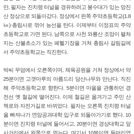
만, 필자는 진치령 터널을 경유하려고 봉수대가 있는 망진
산 정상으로 되돌아갔다. 정상에서 왼쪽 주약초등학교(1.8
㎞)·총림사로 꺾어 능선을 탄다. 이제부터 이정표의 주약
초등학교로 가면 된다. 남쪽으로 사천 와룡산 조망이 펼쳐
지는 산불초소가 있는 폐헬기장을 거쳐 총림사 갈림길에
서 주약초등학교는 직진한다.
박씨 무덤에서 오른쪽이며, 체육공원을 거쳐 정상에서 약
25분이면 고갯마루의 아름드리 당산나무와 만난다. 직진
해 주약초등학교로 향한다. 5분이면 마을을 관통하던 경
전선 옛 철길에 떨어진다. 이제 철길은 옮겨가고 주민 산
책로와 자전거길로 바뀌었다. 필자는 오른쪽 진치령 터널
을 빠져나가 연암공과대학 입구로 되돌아가기로 했다. 10
분이면 진치령 터널에 들어서고, 20분이면 경상대학교 앞
사거리에서 왼쪽으로 꺾는다. 여기서 10분이면 들머리였