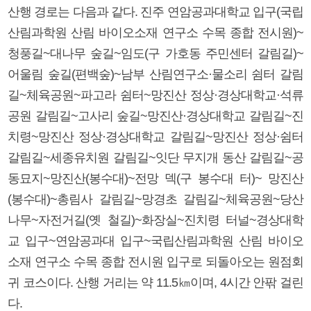
산행 경로는 다음과 같다. 진주 연암공과대학교 입구(국립
산림과학원 산림 바이오소재 연구소 수목 종합 전시원)~
청풍길~대나무 숲길~임도(구 가호동 주민센터 갈림길)~
어울림 숲길(편백숲)~남부 산림연구소·물소리 쉼터 갈림
길~체육공원~파고라 쉼터~망진산 정상·경상대학교·석류
공원 갈림길~고사리 숲길~망진산·경상대학교 갈림길~진
치령~망진산 정상·경상대학교 갈림길~망진산 정상·쉼터
갈림길~세종유치원 갈림길~잇단 무지개 동산 갈림길~공
동묘지~망진산(봉수대)~전망 덱(구 봉수대 터)~ 망진산
(봉수대)~총림사 갈림길~망경초 갈림길~체육공원~당산
나무~자전거길(옛 철길)~화장실~진치령 터널~경상대학
교 입구~연암공과대 입구~국립산림과학원 산림 바이오
소재 연구소 수목 종합 전시원 입구로 되돌아오는 원점회
귀 코스이다. 산행 거리는 약 11.5㎞이며, 4시간 안팎 걸린
다.