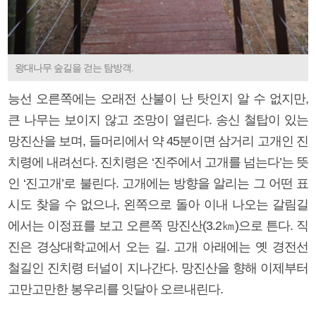
왕대나무 숲길을 걷는 탐방객.
능선 오른쪽에는 오래전 산불이 난 탓인지 알 수 없지만,
큰 나무는 보이지 않고 조망이 열린다. 송신 철탑이 있는
망진산을 보며, 들머리에서 약 45분이면 삼거리 고개인 진
치령에 내려선다. 진치령은 ‘진주에서 고개를 넘는다’는 뜻
인 ‘진고개’로 불린다. 고개에는 방향을 알리는 그 어떤 표
시도 찾을 수 없으나, 왼쪽으로 돌아 이내 나오는 갈림길
에서는 이정표를 보고 오른쪽 망진산(3.2㎞)으로 튼다. 직
진은 경상대학교에서 오는 길. 고개 아래에는 옛 경전선
철길인 진치령 터널이 지나간다. 망진산을 향해 이제부터
고만고만한 봉우리를 잇달아 오르내린다.