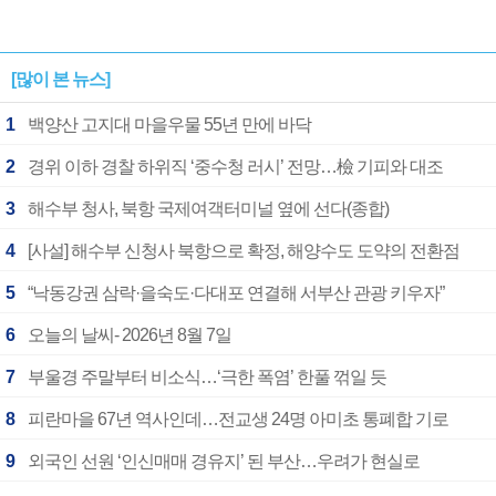
[많이 본 뉴스]
1
백양산 고지대 마을우물 55년 만에 바닥
2
경위 이하 경찰 하위직 ‘중수청 러시’ 전망…檢 기피와 대조
3
해수부 청사, 북항 국제여객터미널 옆에 선다(종합)
4
[사설] 해수부 신청사 북항으로 확정, 해양수도 도약의 전환점
5
“낙동강권 삼락·을숙도·다대포 연결해 서부산 관광 키우자”
6
오늘의 날씨- 2026년 8월 7일
7
부울경 주말부터 비소식…‘극한 폭염’ 한풀 꺾일 듯
8
피란마을 67년 역사인데…전교생 24명 아미초 통폐합 기로
9
외국인 선원 ‘인신매매 경유지’ 된 부산…우려가 현실로