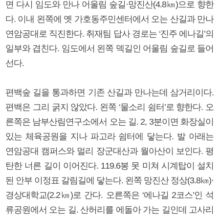
면 다시 임도와 만나 어울림 숲길·망진산(4.8㎞)으로 향한
다. 이내 왼쪽에 옛 가호동주민센터에서 오는 산길과 만나
연암공대로 직진한다. 취재팀 답사 경로는 ‘진주 에나길’의
일부와 겹친다. 임도에서 왼쪽 덱길인 어울림 숲길로 들어
선다.
편백숲 길을 통과하면 기존 산길과 만나는데 삼거리이다.
편백은 그리 굵지 않았다. 왼쪽 ‘물소리 쉼터’로 향한다. 오
른쪽은 남부산림연구소에서 오는 길. 2, 3분이면 화장실이
있는 체육공원을 지나 파고라 쉼터에 닿는다. 발 아래는
연암공대 캠퍼스와 멀리 장군대산과 월아산이 보인다. 평
탄한 너른 길이 이어진다. 119.6봉 못 미쳐 시계탑이 설치
된 안부 이정표 갈림길에 닿는다. 왼쪽 망진산 정상(3.8㎞)·
경상대학교(2.2㎞)로 간다. 오른쪽은 ‘에나길 2코스’인 석
류공원에서 오는 길. 산허리를 에돌아 가는 길인데 고사리