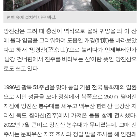
편백 숲에 설치한 나무 덱길.
망진산은 고려 때 충신이 역적으로 몰려 귀양을 와 이 산
에 올라 임금을 그리워하며 도읍인 개경(開京)을 바라보았
다고 해서 ‘망경산(望京山)’으로 불리다가 언제부터인가
‘남강 건너편에서 진주를 바라보는 산’이란 뜻인 망진산으
로도 쓰고 있다.
1996년 광복 51주년을 맞아 통일 기원 전국 봉화제의 일환
으로 시민 성금을 모아 정상에서 북쪽으로 250ｍ 떨어진
지점에 망진산 봉수대를 세우고 백두산 한라산 금강산 지
리산 독도 월아산(진주)에서 가져온 돌을 함께 전시했다.
2022년 7월 큰비로 망진산 봉수대가 무너졌는데, 그때 진
주시는 문화유산 지표 조사와 정밀 발굴 조사를 해 임진왜