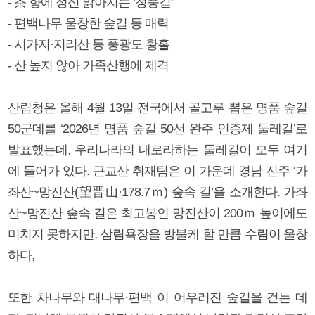
- 茶 향에 정신 맑아지는 ‘청풍길’
- 편백나무 울창한 숲길 등 매력
- 시가지·지리산 등 풍광도 황홀
- 산 높지 않아 가족산행에 제격
산림청은 올해 4월 13일 전국에서 골고루 뽑은 명품 숲길
50군데를 ‘2026년 명품 숲길 50선 완주 인증제 둘레길’로
발표했는데, 우리나라의 내로라하는 둘레길이 모두 여기
에 들어가 있다. 근교산 취재팀은 이 가운데 경남 진주 ‘가
좌산~망진산(望晋山·178.7ｍ) 숲속 길’을 소개한다. 가좌
산~망진산 숲속 길은 최고봉인 망진산이 200ｍ 높이에도
미치지 못하지만, 삼림욕장을 방불케 할 만큼 수림이 울창
하다,
또한 차나무와 대나무·편백 이 어우러진 숲길을 걷는 데