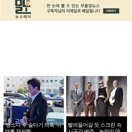
‘뺑소니 후 술타기 의혹’ 이
빨려들어갈 듯 스크린 속
재룡 재판행
시공간 변주…놀란의 메시