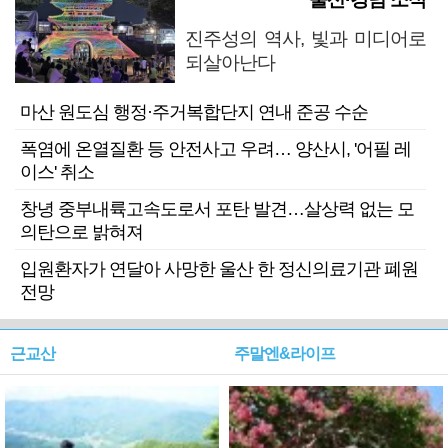
진주성의 역사, 빛과 미디어로
되살아난다
마산 원도심 행정·주거복합단지 연내 준공 수순
폭염에 온열질환 등 안전사고 우려… 양산시, '어필 레
이스' 취소
창녕 중부내륙고속도로서 포탄 발견…살상력 없는 모
의탄으로 밝혀져
입원환자가 연달아 사망한 울산 한 정신의료기관 폐원
전망
근교산
주말엔&라이프