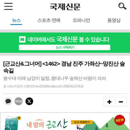
뉴스
스포츠·연예
오피니언
동영상
[근교산&그너머] <1462> 경남 진주 가좌산~망진산 숲
속길
봉수대 아래 남강이 일렁, 왕대나무 숲에선 바람이 솨솨
글·사진=이창우 산행대장 lcw1124@kookje.co.kr | 2026.05.13 19:10