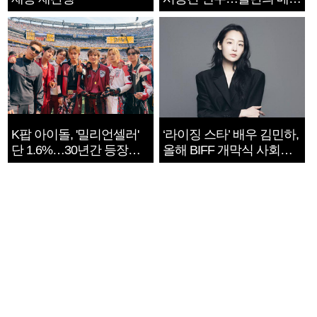
지는 ‘전쟁 속죄’
K팝 아이돌, '밀리언셀러'
‘라이징 스타’ 배우 김민하,
단 1.6%…30년간 등장
올해 BIFF 개막식 사회자
1182개팀 전수조사
확정