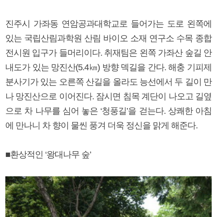
진주시 가좌동 연암공과대학교로 들어가는 도로 왼쪽에
있는 국립산림과학원 산림 바이오 소재 연구소 수목 종합
전시원 입구가 들머리이다. 취재팀은 왼쪽 가좌산 숲길 안
내도가 있는 망진산(5.4㎞) 방향 덱길을 간다. 해충 기피제
분사기가 있는 오른쪽 산길을 올라도 능선에서 두 길이 만
나 망진산으로 이어진다. 잠시면 침목 계단이 나오고 길옆
으로 차 나무를 심어 놓은 ‘청풍길’을 걷는다. 상쾌한 아침
에 만나니 차 향이 물씬 풍겨 더욱 정신을 맑게 해준다.
■환상적인 ‘왕대나무 숲’