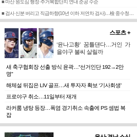
■ 마산 원도심 행정·주거복합단지 연내 준공 수순
■ 검사 신분 버리고 직급하향(10년 이하 저연차 검사)…檢 중수청행 기피
스포츠 +
‘윤나고황’ 꿈틀댄다…거인 가
을야구 불씨 살릴까
새 축구협회장 선출 방식 윤곽…“선거인단 192→2만
명”
해체설 뒤집은 LIV 골프…새 투자자 확보 ‘기사회생’
프로야구 취소…11일부터 재개
라커룸 냉탕 등장…폭염 경기취소 속출에 PS 셈법 복
잡
울산·경남 소식