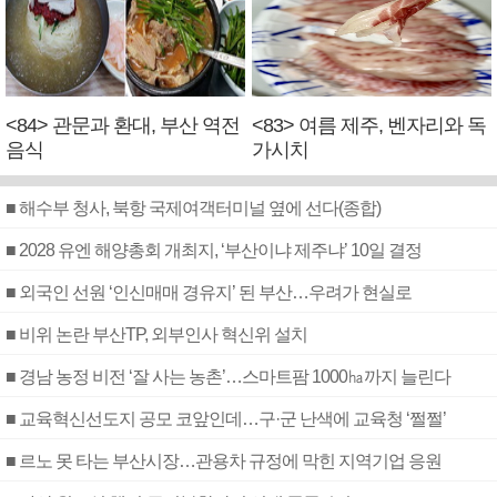
<84> 관문과 환대, 부산 역전
<83> 여름 제주, 벤자리와 독
음식
가시치
■ 해수부 청사, 북항 국제여객터미널 옆에 선다(종합)
■ 2028 유엔 해양총회 개최지, ‘부산이냐 제주냐’ 10일 결정
■ 외국인 선원 ‘인신매매 경유지’ 된 부산…우려가 현실로
■ 비위 논란 부산TP, 외부인사 혁신위 설치
■ 경남 농정 비전 ‘잘 사는 농촌’…스마트팜 1000㏊까지 늘린다
■ 교육혁신선도지 공모 코앞인데…구·군 난색에 교육청 ‘쩔쩔’
■ 르노 못 타는 부산시장…관용차 규정에 막힌 지역기업 응원