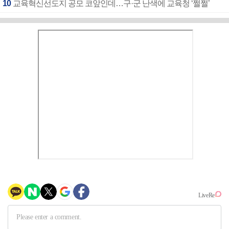
10
교육혁신선도지 공모 코앞인데…구·군 난색에 교육청 ‘쩔쩔’