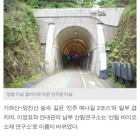
명품 터널 갤러리로 바뀐 진치령 터널.
가좌산~망진산 숲속 길은 ‘진주 에나길 2코스’와 일부 겹
치며, 이정표와 안내판의 남부 산림연구소는 ‘산림 바이오
소재 연구소’로 이름이 바뀌었다.