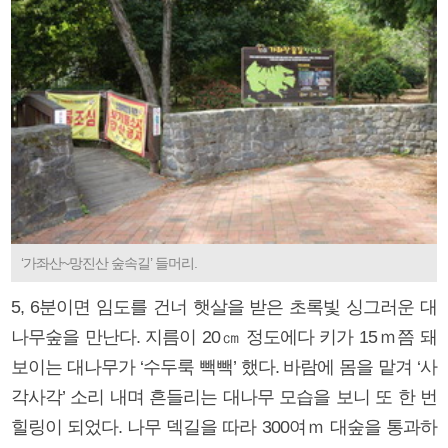
‘가좌산~망진산 숲속길’ 들머리.
5, 6분이면 임도를 건너 햇살을 받은 초록빛 싱그러운 대
나무숲을 만난다. 지름이 20㎝ 정도에다 키가 15ｍ쯤 돼
보이는 대나무가 ‘수두룩 빽빽’ 했다. 바람에 몸을 맡겨 ‘사
각사각’ 소리 내며 흔들리는 대나무 모습을 보니 또 한 번
힐링이 되었다. 나무 덱길을 따라 300여ｍ 대숲을 통과하