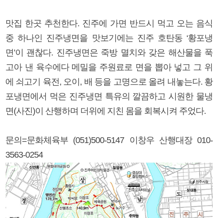
맛집 한곳 추천한다. 진주에 가면 반드시 먹고 오는 음식
중 하나인 진주냉면을 맛보기에는 진주 호탄동 ‘황포냉
면’이 괜찮다. 진주냉면은 죽방 멸치와 갖은 해산물을 푹
고아 낸 육수에다 메밀을 주원료로 면을 뽑아 넣고 그 위
에 쇠고기 육전, 오이, 배 등을 고명으로 올려 내놓는다. 황
포냉면에서 먹은 진주냉면 특유의 깔끔하고 시원한 물냉
면(사진)이 산행하며 더위에 지친 몸을 회복시켜 주었다.
문의=문화체육부 (051)500-5147 이창우 산행대장 010-
3563-0254