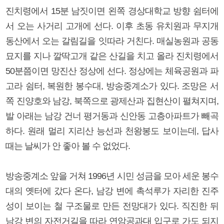
진치령에서 15분 남짓이면 왼쪽 경상대학교 방향 쉼터에
서 오는 사거리 고개에 선다. 이후 초동 유치원과 무지개
동산에서 오는 갈림길을 잇따라 거친다. 매실농원과 공동
묘지를 지나 깔딱고개 같은 산길을 치고 올라 진치령에서
50분쯤이면 망진산 정상에 선다. 정상에는 체육공원과 파
고라 쉼터, 복원한 봉수대, 방송중계소가 있다. 조망은 서
쪽 진양호와 남강, 북쪽으로 광제산과 집현산이 펼쳐지며,
발 아래는 남강 건너 평거동과 신안동 고층아파트가 빼곡
하다. 원래 멀리 지리산 능선과 천왕봉도 보이는데, 답사
때는 날씨가 안 좋아 볼 수 없었다.
방송중계소 앞을 거쳐 1996년 시민 성금을 모아 세운 봉수
대의 옛터에 갔다 온다, 남강 변에 촉석루가 자리한 진주
성이 보이는 철 구조물로 만든 전망대가 있다. 직진한 뒤
남강 변의 자전거길을 따라 연암공과대 입구로 가도 되지