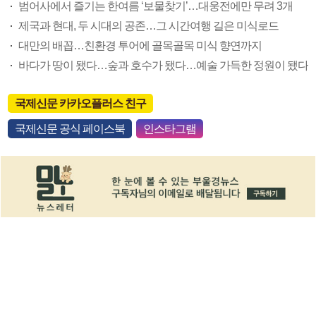
범어사에서 즐기는 한여름 ‘보물찾기’…대웅전에만 무려 3개
제국과 현대, 두 시대의 공존…그 시간여행 길은 미식로드
대만의 배꼽…친환경 투어에 골목골목 미식 향연까지
바다가 땅이 됐다…숲과 호수가 됐다…예술 가득한 정원이 됐다
국제신문 카카오플러스 친구
국제신문 공식 페이스북
인스타그램