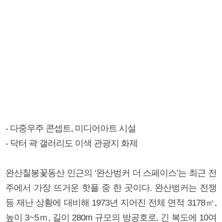
- 다중우주 콘셉트, 미디어아트 시설
- 닥터 곽 갤러리도 이색 관광지 화제
완산칠봉꽃동산 인근의 ‘완산벙커 더 스페이스’는 최근 전
주에서 가장 뜨거운 핫플 중 한 곳이다. 완산벙커는 전쟁
등 재난 상황에 대비해 1973년 지어진 전체 면적 3178㎡,
높이 3~5ｍ, 길이 280m 규모의 방공호로, 긴 복도에 10여