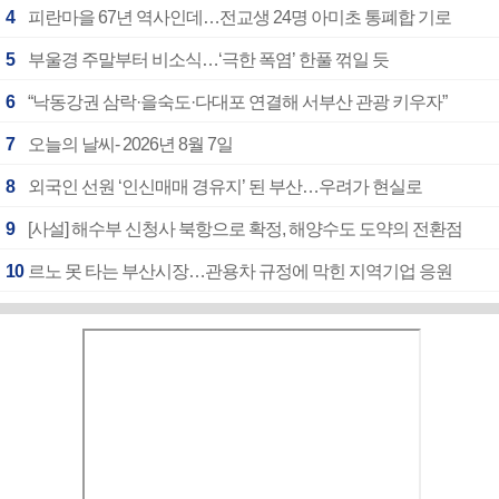
4
피란마을 67년 역사인데…전교생 24명 아미초 통폐합 기로
5
부울경 주말부터 비소식…‘극한 폭염’ 한풀 꺾일 듯
6
“낙동강권 삼락·을숙도·다대포 연결해 서부산 관광 키우자”
7
오늘의 날씨- 2026년 8월 7일
8
외국인 선원 ‘인신매매 경유지’ 된 부산…우려가 현실로
9
[사설] 해수부 신청사 북항으로 확정, 해양수도 도약의 전환점
10
르노 못 타는 부산시장…관용차 규정에 막힌 지역기업 응원