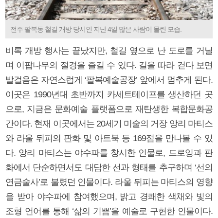
전주 팔복동 철길 개방 당시인 지난 4일 많은 사람이 몰린 모습.
비록 개방 행사는 끝났지만, 철길 옆으로 난 도로를 거닐
며 이팝나무의 절경을 즐길 수 있다. 길을 따라 걷다 보면
발걸음은 자연스럽게 ‘팔복예술공장’ 앞에서 멈추게 된다.
이곳은 1990년대 초반까지 카세트테이프를 생산하던 곳
으로, 지금은 문화예술 플랫폼으로 재탄생한 복합문화공
간이다. 현재 이곳에서는 20세기 미술의 거장 앙리 마티스
와 라울 뒤피의 판화 및 아트북 등 169점을 만나볼 수 있
다. 앙리 마티스는 야수파를 창시한 인물로, 드로잉과 판
화에서 단순하면서도 대담한 선과 형태를 추구하며 ‘선의
연금술사’로 불렸던 인물이다. 라울 뒤피는 마티스의 영향
을 받아 야수파에 참여했으며, 밝고 경쾌한 색채와 빛의
조형 언어를 통해 ‘삶의 기쁨’을 예술로 구현한 인물이다.