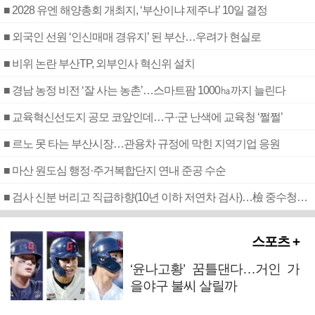
■ 2028 유엔 해양총회 개최지, ‘부산이냐 제주냐’ 10일 결정
■ 외국인 선원 ‘인신매매 경유지’ 된 부산…우려가 현실로
■ 비위 논란 부산TP, 외부인사 혁신위 설치
■ 경남 농정 비전 ‘잘 사는 농촌’…스마트팜 1000㏊까지 늘린다
■ 교육혁신선도지 공모 코앞인데…구·군 난색에 교육청 ‘쩔쩔’
■ 르노 못 타는 부산시장…관용차 규정에 막힌 지역기업 응원
■ 마산 원도심 행정·주거복합단지 연내 준공 수순
■ 검사 신분 버리고 직급하향(10년 이하 저연차 검사)…檢 중수청행 기피
스포츠 +
‘윤나고황’ 꿈틀댄다…거인 가
을야구 불씨 살릴까