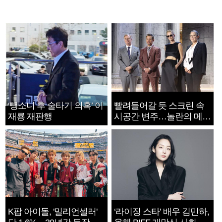
‘뺑소니 후 술타기 의혹’ 이
빨려들어갈 듯 스크린 속
재룡 재판행
시공간 변주…놀란의 메시
지는 ‘전쟁 속죄’
K팝 아이돌, '밀리언셀러'
‘라이징 스타’ 배우 김민하,