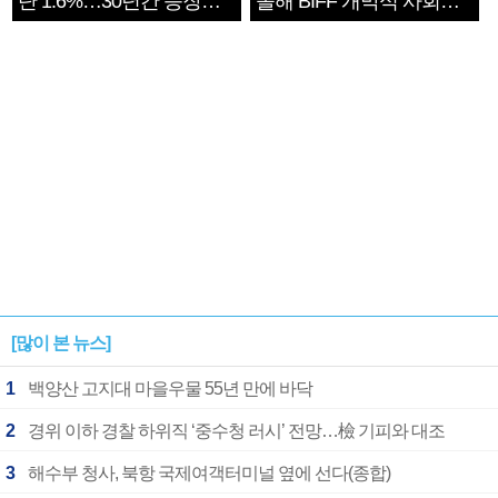
단 1.6%…30년간 등장
올해 BIFF 개막식 사회자
1182개팀 전수조사
확정
[많이 본 뉴스]
1
백양산 고지대 마을우물 55년 만에 바닥
2
경위 이하 경찰 하위직 ‘중수청 러시’ 전망…檢 기피와 대조
3
해수부 청사, 북항 국제여객터미널 옆에 선다(종합)