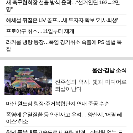
새 축구협회장 선출 방식 윤곽…“선거인단 192→2만
명”
해체설 뒤집은 LIV 골프…새 투자자 확보 ‘기사회생’
프로야구 취소…11일부터 재개
라커룸 냉탕 등장…폭염 경기취소 속출에 PS 셈법 복
잡
울산·경남 소식
진주성의 역사, 빛과 미디어로
되살아난다
마산 원도심 행정·주거복합단지 연내 준공 수순
폭염에 온열질환 등 안전사고 우려… 양산시, '어필 레
이스' 취소
창녕 중부내륙고속도로서 포탄 발견…살상력 없는 모