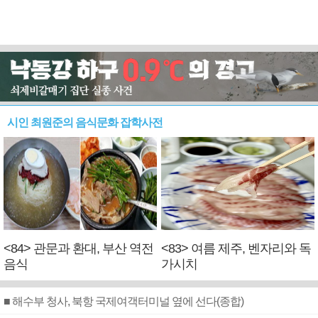
시인 최원준의 음식문화 잡학사전
<84> 관문과 환대, 부산 역전
<83> 여름 제주, 벤자리와 독
음식
가시치
■ 해수부 청사, 북항 국제여객터미널 옆에 선다(종합)