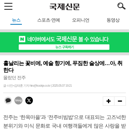
뉴스
스포츠·연예
오피니언
동영상
흩날리는 꽃비에, 예술 향기에, 푸짐한 술상에…아, 취
한다
몰랐던 전주
글·사진=김태훈 기자 hiro@kookje.co.kr | 2025.05.07 19:21
전주는 ‘한옥마을’과 ‘전주비빔밥’으로 대표되는 고즈넉한
분위기와 미식 문화로 국내 여행객들에게 많은 사랑을 받