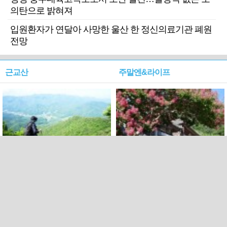
의탄으로 밝혀져
입원환자가 연달아 사망한 울산 한 정신의료기관 폐원
전망
근교산
주말엔&라이프
근교산&그너머…상주·문경
폭염보다 더 뜨거워라…100
청화산~시루봉
일을 붉게 불태울 ‘선비정신’
피었네
PC버전
엑스
페이스북