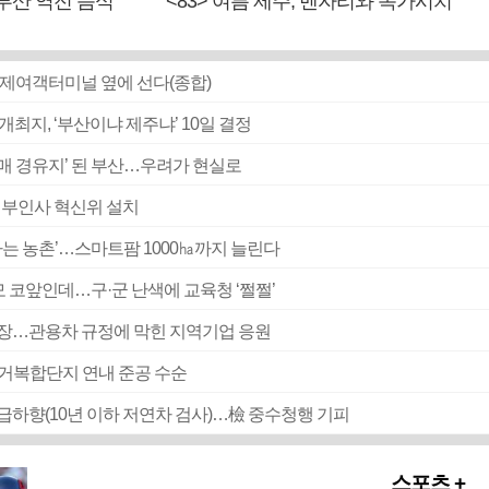
 부산 역전 음식
<83> 여름 제주, 벤자리와 독가시치
 국제여객터미널 옆에 선다(종합)
 개최지, ‘부산이냐 제주냐’ 10일 결정
매매 경유지’ 된 부산…우려가 현실로
 외부인사 혁신위 설치
 사는 농촌’…스마트팜 1000㏊까지 늘린다
 코앞인데…구·군 난색에 교육청 ‘쩔쩔’
시장…관용차 규정에 막힌 지역기업 응원
주거복합단지 연내 준공 수순
직급하향(10년 이하 저연차 검사)…檢 중수청행 기피
스포츠 +