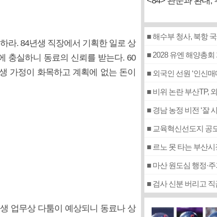
<84> 관문과 환대,
■ 해수부 청사, 북항
하라. 84년생 직장에서 기획한 일로 상
■ 2028 유엔 해양총회
에 충실하니 동료의 신뢰를 받는다. 60
년생 가정이 화목하고 계획에 없는 돈이
■ 외국인 선원 ‘인신
■ 비위 논란 부산TP,
■ 경남 농정 비전 ‘잘
■ 교육혁신선도지 공모
■ 르노 못 타는 부산
■ 마산 원도심 행정·
■ 검사 신분 버리고 
5년생 업무상 다툼이 예상되니 동료나 상