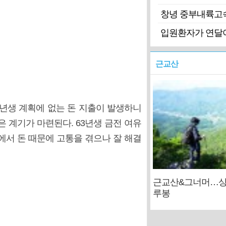
창녕 중부내륙고
입원환자가 연달아
근교산
7년생 계획에 없는 돈 지출이 발생하니
은 계기가 마련된다. 63년생 금전 여유
에서 돈 때문에 고통을 겪으나 잘 해결
근교산&그너머…상
루봉