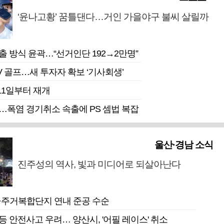
‘윤나고황’ 꿈틀댄다…거인 가을야구 불씨 살릴까
출 방식 윤곽…“선거인단 192→2만명”
V 골프…새 투자자 확보 ‘기사회생’
1일부터 재개
…폭염 경기취소 속출에 PS 셈법 복잡
울산·경남 소식
진주성의 역사, 빛과 미디어로 되살아난다
·주거복합단지 연내 준공 수순
 안전사고 우려… 양산시, '어필 레이스' 취소