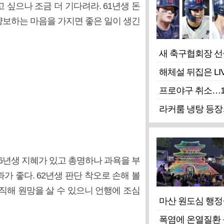
 싶으나 조금 더 기다려라. 61년생 돈
양보하는 마음을 가지면 좋은 일이 생긴
새 축구협회장 선
해체설 뒤집은 LI
프로야구 취소…1
라커룸 냉탕 등장
86년생 지혜가 있고 총명하나 과욕을 부
가 좋다. 62년생 판단 착오로 손해 볼
강직해 원망을 살 수 있으니 언행에 조심
마산 원도심 행정
폭염에 온열질환 등