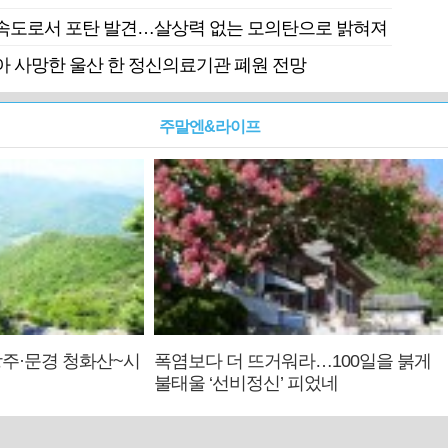
속도로서 포탄 발견…살상력 없는 모의탄으로 밝혀져
 사망한 울산 한 정신의료기관 폐원 전망
주말엔&라이프
주·문경 청화산~시
폭염보다 더 뜨거워라…100일을 붉게
불태울 ‘선비정신’ 피었네