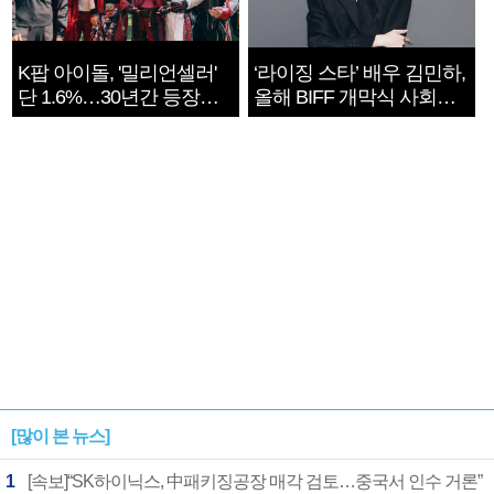
K팝 아이돌, '밀리언셀러'
‘라이징 스타’ 배우 김민하,
단 1.6%…30년간 등장
올해 BIFF 개막식 사회자
1182개팀 전수조사
확정
[많이 본 뉴스]
1
[속보]“SK하이닉스, 中패키징공장 매각 검토…중국서 인수 거론”