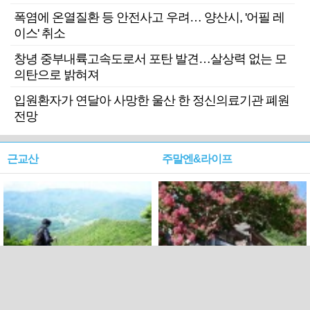
폭염에 온열질환 등 안전사고 우려… 양산시, '어필 레
이스' 취소
창녕 중부내륙고속도로서 포탄 발견…살상력 없는 모
의탄으로 밝혀져
입원환자가 연달아 사망한 울산 한 정신의료기관 폐원
전망
근교산
주말엔&라이프
근교산&그너머…상주·문경
폭염보다 더 뜨거워라…100
청화산~시루봉
일을 붉게 불태울 ‘선비정신’