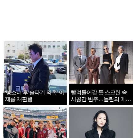
‘뺑소니 후 술타기 의혹’ 이
빨려들어갈 듯 스크린 속
재룡 재판행
시공간 변주…놀란의 메시
지는 ‘전쟁 속죄’