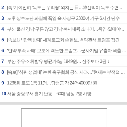
2
[속보] 여전히 ‘독도는 우리땅’ 외치는 日…韓선박이 독도 주변 해양조사 활동하자 반발
3
노후 상수도관 파열에 폭염 속 사상구 2300여 가구 6시간 단수
4
부산 울산 경남 구름 많고 경남 북서내륙 소나기…폭염·열대야 계속
5
[속보]‘尹 탄핵 반대’ 세계로교회 손현보, 백악관서 트럼프 접견
6
‘탄약 부족 사태’ 보도에 격노한 트럼프…군사기밀 유출자 색출 지시
7
부산 주유소 휘발유 평균가 ℓ당 1849원… 전주보다 3원 ↓
8
[속보] ‘심판 성접대’ 논란 축구협회 공식 사과…“현재는 부적절 행위 없어”
9
1236회 로또 1등 11명…당첨금 각 24억4000만 원
10
서울 중랑구서 흉기 난동…60대 남성 2명 사망