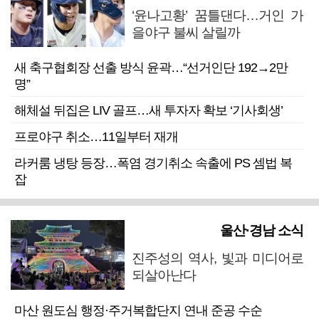
‘윤나고황’ 꿈틀댄다…거인 가
을야구 불씨 살릴까
새 축구협회장 선출 방식 윤곽…“선거인단 192→2만
명”
해체설 뒤집은 LIV 골프…새 투자자 확보 ‘기사회생’
프로야구 취소…11일부터 재개
라커룸 냉탕 등장…폭염 경기취소 속출에 PS 셈법 복
잡
울산·경남 소식
진주성의 역사, 빛과 미디어로
되살아난다
마산 원도심 행정·주거복합단지 연내 준공 수순