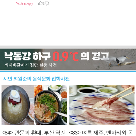
시인 최원준의 음식문화 잡학사전
<84> 관문과 환대, 부산 역전
<83> 여름 제주, 벤자리와 독