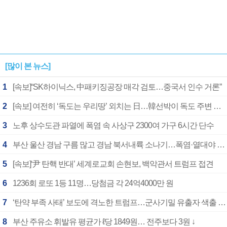
[많이 본 뉴스]
1
[속보]“SK하이닉스, 中패키징공장 매각 검토…중국서 인수 거론”
2
[속보] 여전히 ‘독도는 우리땅’ 외치는 日…韓선박이 독도 주변 해양조사 활동하자 반발
3
노후 상수도관 파열에 폭염 속 사상구 2300여 가구 6시간 단수
4
부산 울산 경남 구름 많고 경남 북서내륙 소나기…폭염·열대야 계속
5
[속보]‘尹 탄핵 반대’ 세계로교회 손현보, 백악관서 트럼프 접견
6
1236회 로또 1등 11명…당첨금 각 24억4000만 원
7
‘탄약 부족 사태’ 보도에 격노한 트럼프…군사기밀 유출자 색출 지시
8
부산 주유소 휘발유 평균가 ℓ당 1849원… 전주보다 3원 ↓