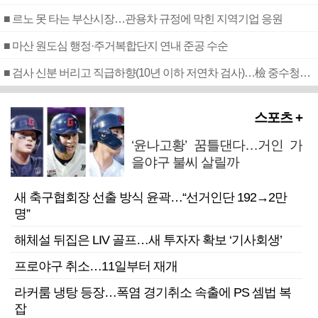
■ 르노 못 타는 부산시장…관용차 규정에 막힌 지역기업 응원
■ 마산 원도심 행정·주거복합단지 연내 준공 수순
■ 검사 신분 버리고 직급하향(10년 이하 저연차 검사)…檢 중수청행 기피
스포츠 +
‘윤나고황’ 꿈틀댄다…거인 가
을야구 불씨 살릴까
새 축구협회장 선출 방식 윤곽…“선거인단 192→2만
명”
해체설 뒤집은 LIV 골프…새 투자자 확보 ‘기사회생’
프로야구 취소…11일부터 재개
라커룸 냉탕 등장…폭염 경기취소 속출에 PS 셈법 복
잡