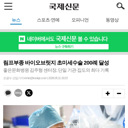
뉴스
스포츠·연예
오피니언
동영상
림프부종 바이오브릿지 초미세수술 200례 달성
좋은문화병원 김주형 센터장, 단일 기관·집도의 최다 기록
오광수 선임기자 inmin@kookje.co.kr | 2026.05.11 19:23