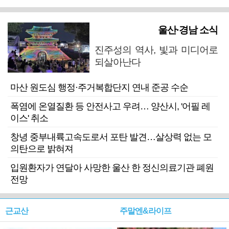
울산·경남 소식
진주성의 역사, 빛과 미디어로
되살아난다
마산 원도심 행정·주거복합단지 연내 준공 수순
폭염에 온열질환 등 안전사고 우려… 양산시, '어필 레
이스' 취소
창녕 중부내륙고속도로서 포탄 발견…살상력 없는 모
의탄으로 밝혀져
입원환자가 연달아 사망한 울산 한 정신의료기관 폐원
전망
근교산
주말엔&라이프