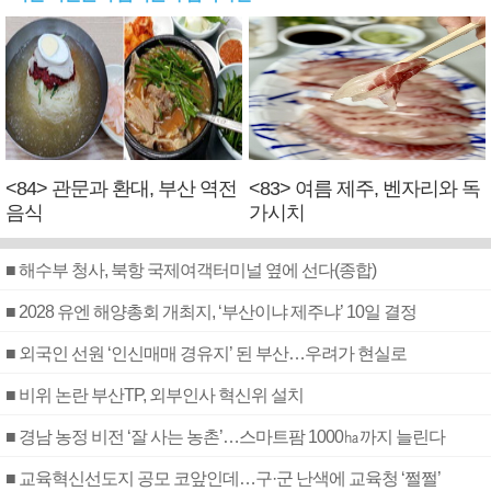
<84> 관문과 환대, 부산 역전
<83> 여름 제주, 벤자리와 독
음식
가시치
■ 해수부 청사, 북항 국제여객터미널 옆에 선다(종합)
■ 2028 유엔 해양총회 개최지, ‘부산이냐 제주냐’ 10일 결정
■ 외국인 선원 ‘인신매매 경유지’ 된 부산…우려가 현실로
■ 비위 논란 부산TP, 외부인사 혁신위 설치
■ 경남 농정 비전 ‘잘 사는 농촌’…스마트팜 1000㏊까지 늘린다
■ 교육혁신선도지 공모 코앞인데…구·군 난색에 교육청 ‘쩔쩔’