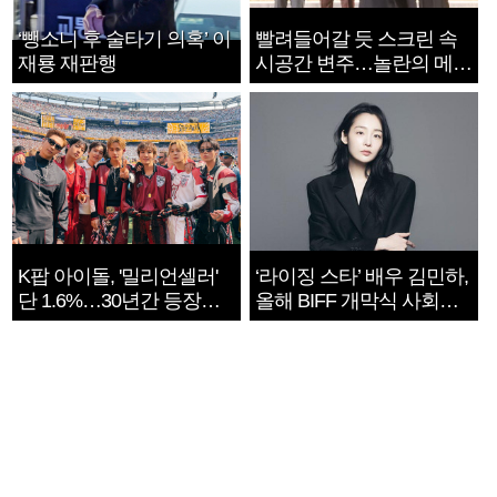
‘뺑소니 후 술타기 의혹’ 이
빨려들어갈 듯 스크린 속
재룡 재판행
시공간 변주…놀란의 메시
지는 ‘전쟁 속죄’
K팝 아이돌, '밀리언셀러'
‘라이징 스타’ 배우 김민하,
단 1.6%…30년간 등장
올해 BIFF 개막식 사회자
1182개팀 전수조사
확정