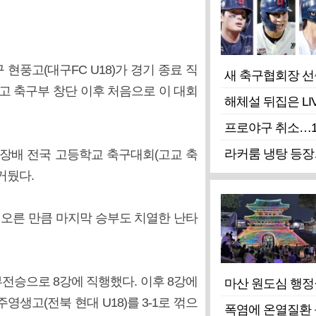
현풍고(대구FC U18)가 경기 종료 직
새 축구협회장 선
꺾고 축구부 창단 이후 처음으로 이 대회
해체설 뒤집은 LI
프로야구 취소…1
라커룸 냉탕 등장
장배 전국 고등학교 축구대회(고교 축
거뒀다.
 오른 만큼 마지막 승부도 치열한 난타
부전승으로 8강에 직행했다. 이후 8강에
마산 원도심 행정
영생고(전북 현대 U18)를 3-1로 꺾으
폭염에 온열질환 등