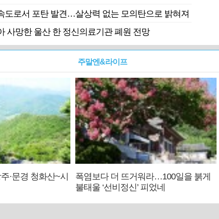
속도로서 포탄 발견…살상력 없는 모의탄으로 밝혀져
 사망한 울산 한 정신의료기관 폐원 전망
주말엔&라이프
주·문경 청화산~시
폭염보다 더 뜨거워라…100일을 붉게
불태울 ‘선비정신’ 피었네