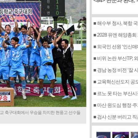
<84> 관문과 환대,
■ 해수부 청사, 북항
■ 2028 유엔 해양총회
■ 외국인 선원 ‘인신
■ 비위 논란 부산TP,
■ 경남 농정 비전 ‘잘
■ 교육혁신선도지 공모
■ 르노 못 타는 부산
■ 마산 원도심 행정·
학교 축구대회에서 우승을 차지한 현풍고 선수들
■ 검사 신분 버리고 