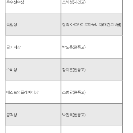
우수선수상
조해성(대건고)
득점상
찰릭 아르카디로마노비치(대건고·8골)
골키퍼상
박도훈(현풍고)
수비상
장지훈(현풍고)
베스트영플레이어상
조범균(현풍고)
공격상
박민욱(현풍고)