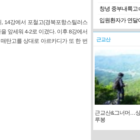
창녕 중부내륙고
입원환자가 연달아
 뒤, 14강에서 포철고(경북포항스틸러스
을 앞세워 4-2로 이겼다. 이후 8강에서
근교산
팀 매탄고를 상대로 아르카디가 또 한 번
근교산&그너머…상
루봉