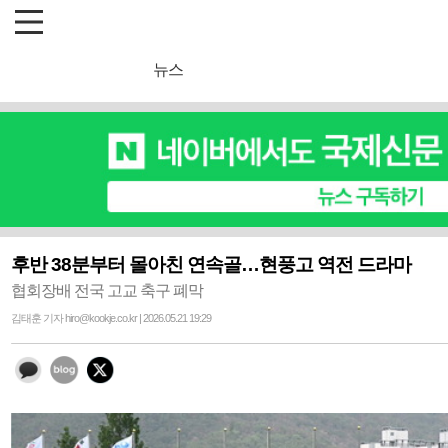
뉴스
후반 38분부터 몰아친 연속골…현풍고 역전 드라마
협회장배 전국 고교 축구 폐막
김태훈 기자 hiro@kookje.co.kr | 2026.05.21 19:29