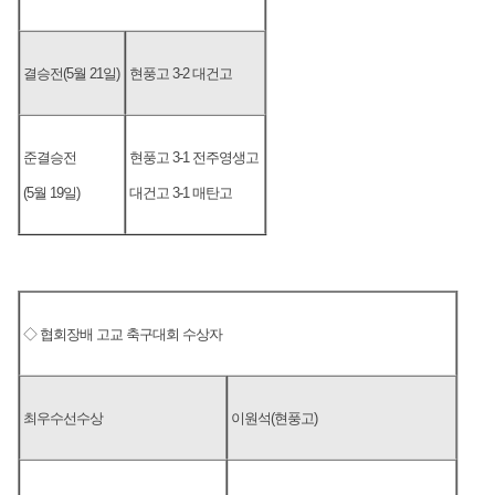
결승전(5월 21일)
현풍고 3-2 대건고
준결승전
현풍고 3-1 전주영생고
(5월 19일)
대건고 3-1 매탄고
◇ 협회장배 고교 축구대회 수상자
최우수선수상
이원석(현풍고)