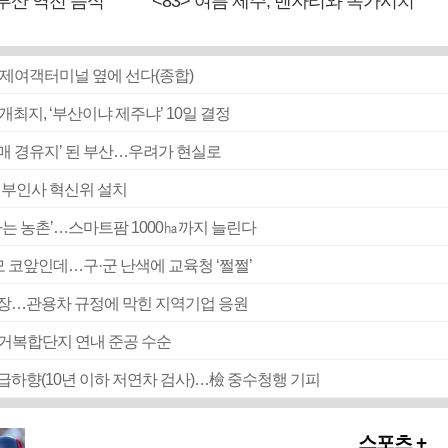
 부산 역전 음식
<83> 여름 제주, 벤자리와 독가시치
 국제여객터미널 옆에 선다(종합)
 개최지, ‘부산이냐 제주냐’ 10일 결정
매매 경유지’ 된 부산…우려가 현실로
 외부인사 혁신위 설치
 사는 농촌’…스마트팜 1000㏊까지 늘린다
 코앞인데…구·군 난색에 교육청 ‘쩔쩔’
시장…관용차 규정에 막힌 지역기업 응원
주거복합단지 연내 준공 수순
직급하향(10년 이하 저연차 검사)…檢 중수청행 기피
스포츠 +