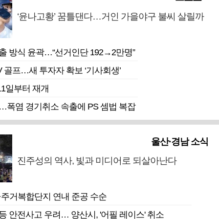
‘윤나고황’ 꿈틀댄다…거인 가을야구 불씨 살릴까
출 방식 윤곽…“선거인단 192→2만명”
V 골프…새 투자자 확보 ‘기사회생’
1일부터 재개
…폭염 경기취소 속출에 PS 셈법 복잡
울산·경남 소식
진주성의 역사, 빛과 미디어로 되살아난다
·주거복합단지 연내 준공 수순
 안전사고 우려… 양산시, '어필 레이스' 취소