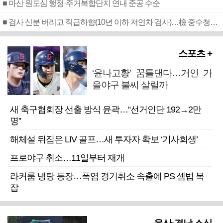
■ 마산 원도심 행정·주거복합단지 연내 준공 수순
■ 검사 신분 버리고 직급하향(10년 이하 저연차 검사)…檢 중수청행 기피
스포츠 +
‘윤나고황’ 꿈틀댄다…거인 가
을야구 불씨 살릴까
새 축구협회장 선출 방식 윤곽…“선거인단 192→2만
명”
해체설 뒤집은 LIV 골프…새 투자자 확보 ‘기사회생’
프로야구 취소…11일부터 재개
라커룸 냉탕 등장…폭염 경기취소 속출에 PS 셈법 복
잡