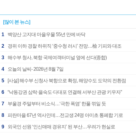
[많이 본 뉴스]
1
백양산 고지대 마을우물 55년 만에 바닥
2
경위 이하 경찰 하위직 ‘중수청 러시’ 전망…檢 기피와 대조
3
해수부 청사, 북항 국제여객터미널 옆에 선다(종합)
4
오늘의 날씨- 2026년 8월 7일
5
[사설] 해수부 신청사 북항으로 확정, 해양수도 도약의 전환점
6
“낙동강권 삼락·을숙도·다대포 연결해 서부산 관광 키우자”
7
부울경 주말부터 비소식…‘극한 폭염’ 한풀 꺾일 듯
8
피란마을 67년 역사인데…전교생 24명 아미초 통폐합 기로
9
외국인 선원 ‘인신매매 경유지’ 된 부산…우려가 현실로