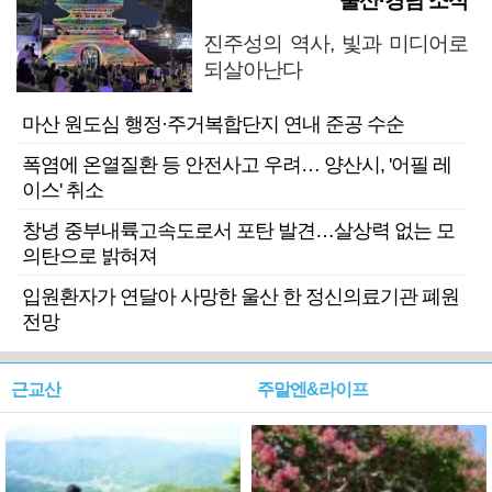
울산·경남 소식
진주성의 역사, 빛과 미디어로
되살아난다
마산 원도심 행정·주거복합단지 연내 준공 수순
폭염에 온열질환 등 안전사고 우려… 양산시, '어필 레
이스' 취소
창녕 중부내륙고속도로서 포탄 발견…살상력 없는 모
의탄으로 밝혀져
입원환자가 연달아 사망한 울산 한 정신의료기관 폐원
전망
근교산
주말엔&라이프