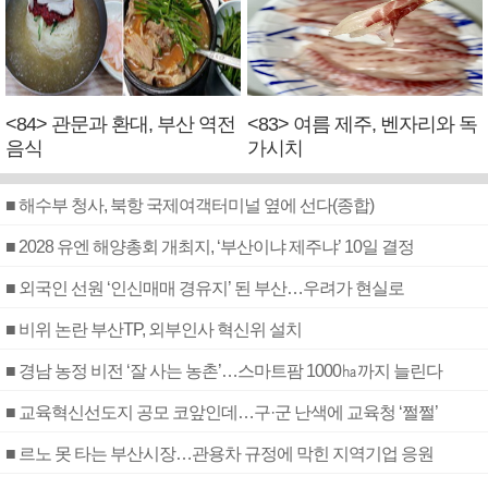
<84> 관문과 환대, 부산 역전
<83> 여름 제주, 벤자리와 독
음식
가시치
■ 해수부 청사, 북항 국제여객터미널 옆에 선다(종합)
■ 2028 유엔 해양총회 개최지, ‘부산이냐 제주냐’ 10일 결정
■ 외국인 선원 ‘인신매매 경유지’ 된 부산…우려가 현실로
■ 비위 논란 부산TP, 외부인사 혁신위 설치
■ 경남 농정 비전 ‘잘 사는 농촌’…스마트팜 1000㏊까지 늘린다
■ 교육혁신선도지 공모 코앞인데…구·군 난색에 교육청 ‘쩔쩔’
■ 르노 못 타는 부산시장…관용차 규정에 막힌 지역기업 응원