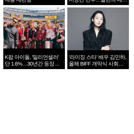
지는 ‘전쟁 속죄’
K팝 아이돌, '밀리언셀러'
‘라이징 스타’ 배우 김민하,
단 1.6%…30년간 등장
올해 BIFF 개막식 사회자
1182개팀 전수조사
확정