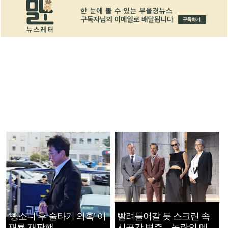
‘뺑소니 후 술타기 의혹’ 이
빨려들어갈 듯 스크린 속
재룡 재판행
시공간 변주…놀란의 메시