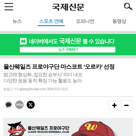
뉴스
스포츠·연예
오피니언
동영상
울산웨일즈 프로야구단 마스코트 ‘오르카’ 선정
범고래 형상화, 집요한 승부사' 의미 내포
다양한 응용 동작 확장 가능 활용도 높아
방종근 기자 jgbang@kookje.co.kr | 2026.03.22 12:22