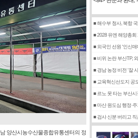
<84> 관문과 환대,
■ 해수부 청사, 북항
■ 2028 유엔 해양총회
■ 외국인 선원 ‘인신
■ 비위 논란 부산TP,
■ 경남 농정 비전 ‘잘
■ 교육혁신선도지 공모
■ 르노 못 타는 부산
■ 마산 원도심 행정·
■ 검사 신분 버리고 
 경남 양산시농수산물종합유통센터의 정