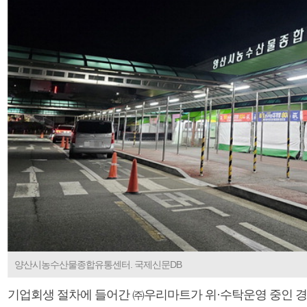
양산시농수산물종합유통센터. 국제신문DB
기업회생 절차에 들어간 ㈜우리마트가 위·수탁운영 중인