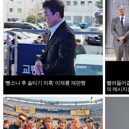
‘뺑소니 후 술타기 의혹’ 이재룡 재판행
빨려들어갈
의 메시지는