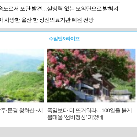
속도로서 포탄 발견…살상력 없는 모의탄으로 밝혀져
 사망한 울산 한 정신의료기관 폐원 전망
주말엔&라이프
주·문경 청화산~시
폭염보다 더 뜨거워라…100일을 붉게
불태울 ‘선비정신’ 피었네