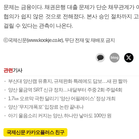
문제는 금융이다. 채권은행 대출 문제가 단순 채무관계가 
협의가 쉽지 않은 것으로 전해졌다. 본사 승인 절차까지 
걸릴 수 있다는 관측이 나온다.
ⓒ국제신문(www.kookje.co.kr), 무단 전재 및 재배포 금지
관련
기사
부산대 양산캠 유휴지, 규제완화 특례에도 답보…새 판 짤까
양산 물금역 SRT 신규 정차…내달부터 주중 2회·주말4회
1.7㎞ 오르막 극한 달리기 ‘양산 어필레이스’ 정상 개최
양산 ‘무지개폭포’ 입장료 논란 끝내나
아기 울음소리 커지는 양산, 하나만 낳아도 100만 원
국제신문 카카오플러스 친구