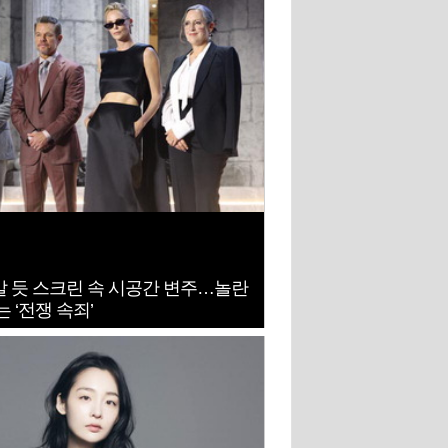
 듯 스크린 속 시공간 변주…놀란
 ‘전쟁 속죄’