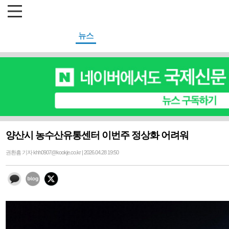
뉴스
양산시 농수산유통센터 이번주 정상화 어려워
권환흠 기자 khh0907@kookje.co.kr | 2026.04.28 19:50