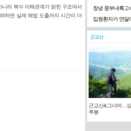
아니라 복수 이해관계가 얽힌 구조여서
창녕 중부내륙고
고려하면 실제 해법 도출까지 시간이 더
입원환자가 연달아
근교산
근교산&그너머…상
루봉