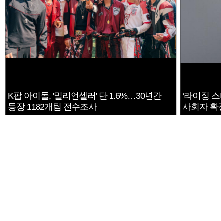
K팝 아이돌, '밀리언셀러' 단 1.6%…30년간
‘라이징 스
등장 1182개팀 전수조사
사회자 확