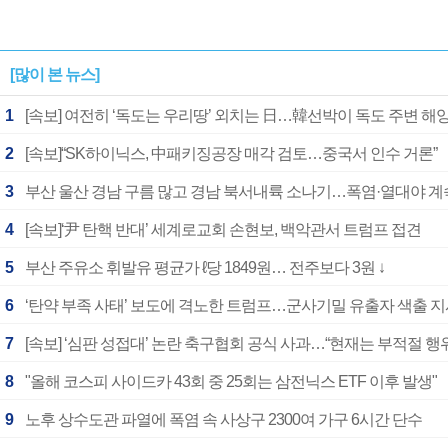
[많이 본 뉴스]
1
[속보] 여전히 ‘독도는 우리땅’ 외치는 日…韓선박이 독도 주변 
2
[속보]“SK하이닉스, 中패키징공장 매각 검토…중국서 인수 거론”
3
부산 울산 경남 구름 많고 경남 북서내륙 소나기…폭염·열대야 계
4
[속보]‘尹 탄핵 반대’ 세계로교회 손현보, 백악관서 트럼프 접견
5
부산 주유소 휘발유 평균가 ℓ당 1849원… 전주보다 3원 ↓
6
‘탄약 부족 사태’ 보도에 격노한 트럼프…군사기밀 유출자 색출 
7
[속보] ‘심판 성접대’ 논란 축구협회 공식 사과…“현재는 부적절 행
8
"올해 코스피 사이드카 43회 중 25회는 삼전닉스 ETF 이후 발생"
9
노후 상수도관 파열에 폭염 속 사상구 2300여 가구 6시간 단수