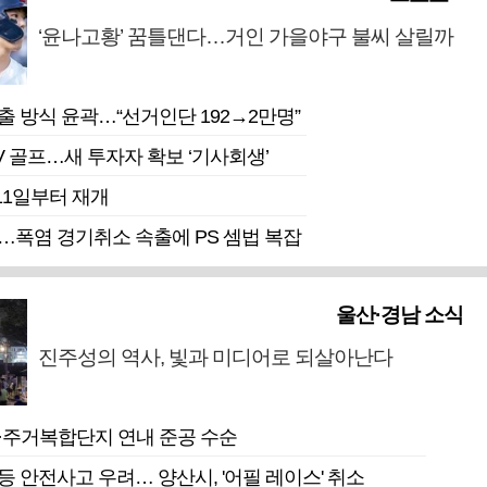
‘윤나고황’ 꿈틀댄다…거인 가을야구 불씨 살릴까
출 방식 윤곽…“선거인단 192→2만명”
V 골프…새 투자자 확보 ‘기사회생’
1일부터 재개
…폭염 경기취소 속출에 PS 셈법 복잡
울산·경남 소식
진주성의 역사, 빛과 미디어로 되살아난다
·주거복합단지 연내 준공 수순
 안전사고 우려… 양산시, '어필 레이스' 취소