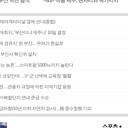
 부산 역전 음식
<83> 여름 제주, 벤자리와 독가시치
 국제여객터미널 옆에 선다(종합)
 개최지, ‘부산이냐 제주냐’ 10일 결정
매매 경유지’ 된 부산…우려가 현실로
 외부인사 혁신위 설치
 사는 농촌’…스마트팜 1000㏊까지 늘린다
 코앞인데…구·군 난색에 교육청 ‘쩔쩔’
시장…관용차 규정에 막힌 지역기업 응원
주거복합단지 연내 준공 수순
직급하향(10년 이하 저연차 검사)…檢 중수청행 기피
스포츠 +