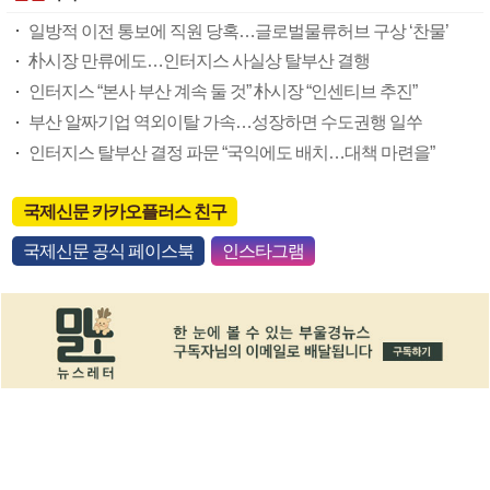
일방적 이전 통보에 직원 당혹…글로벌물류허브 구상 ‘찬물’
朴시장 만류에도…인터지스 사실상 탈부산 결행
인터지스 “본사 부산 계속 둘 것” 朴시장 “인센티브 추진”
부산 알짜기업 역외이탈 가속…성장하면 수도권행 일쑤
인터지스 탈부산 결정 파문 “국익에도 배치…대책 마련을”
국제신문 카카오플러스 친구
국제신문 공식 페이스북
인스타그램