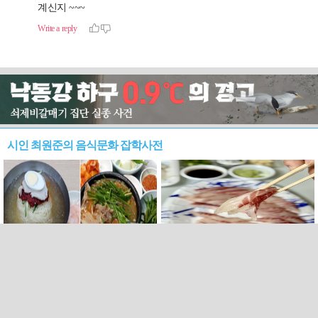
시인 최원준의 음식문화 잡학사전
<84> 관문과 환대, 부산 역전
<83> 여름 제주, 벤자리와 독
음식
가시치