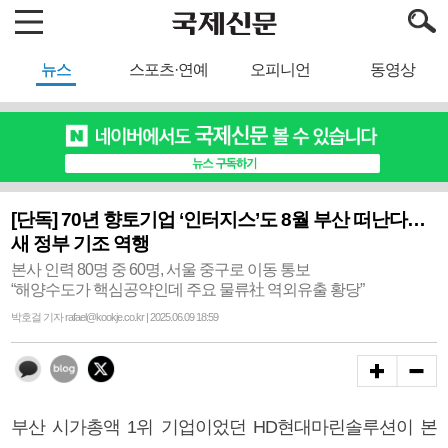
뉴스
스포츠·연예
오피니언
동영상
[단독] 70년 향토기업 ‘인터지스’도 8월 부산 떠난다…
새 정부 기조 역행
본사 인력 80명 중 60명, 서울 중구로 이동 통보
“해양수도가 핵심공약인데 주요 물류社 역외유출 황당”
박호걸 기자 rafael@kookje.co.kr | 2025.06.09 18:59
부산 시가총액 1위 기업이었던 HD현대마린솔루션이 본