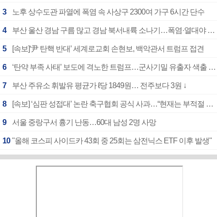
3
노후 상수도관 파열에 폭염 속 사상구 2300여 가구 6시간 단수
4
부산 울산 경남 구름 많고 경남 북서내륙 소나기…폭염·열대야 계속
5
[속보]‘尹 탄핵 반대’ 세계로교회 손현보, 백악관서 트럼프 접견
6
‘탄약 부족 사태’ 보도에 격노한 트럼프…군사기밀 유출자 색출 지시
7
부산 주유소 휘발유 평균가 ℓ당 1849원… 전주보다 3원 ↓
8
[속보] ‘심판 성접대’ 논란 축구협회 공식 사과…“현재는 부적절 행위 없어”
9
서울 중랑구서 흉기 난동…60대 남성 2명 사망
10
"올해 코스피 사이드카 43회 중 25회는 삼전닉스 ETF 이후 발생"