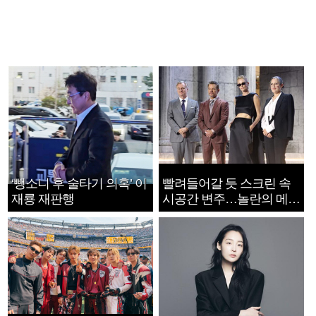
‘뺑소니 후 술타기 의혹’ 이
빨려들어갈 듯 스크린 속
재룡 재판행
시공간 변주…놀란의 메시
지는 ‘전쟁 속죄’