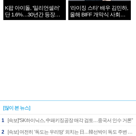
K팝 아이돌, '밀리언셀러'
‘라이징 스타’ 배우 김민하,
단 1.6%…30년간 등장
올해 BIFF 개막식 사회자
1182개팀 전수조사
확정
[많이 본 뉴스]
1
[속보]“SK하이닉스, 中패키징공장 매각 검토…중국서 인수 거론”
2
[속보] 여전히 ‘독도는 우리땅’ 외치는 日…韓선박이 독도 주변 해양조사 활동하자 반발