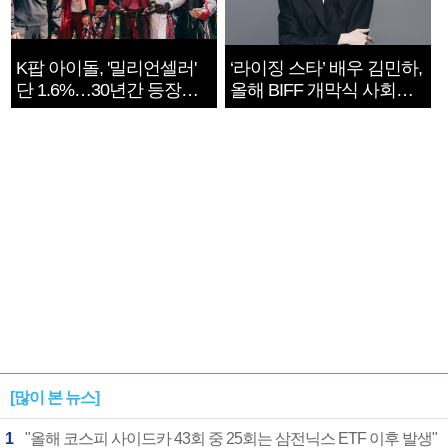
K팝 아이돌, '밀리언셀러'
‘라이징 스타’ 배우 김민하,
단 1.6%…30년간 등장
올해 BIFF 개막식 사회자
1182개팀 전수조사
확정
[많이 본 뉴스]
1
"올해 코스피 사이드카 43회 중 25회는 삼전닉스 ETF 이후 발생"