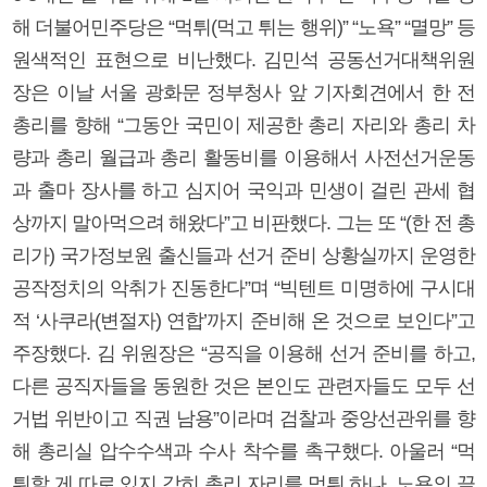
해 더불어민주당은 “먹튀(먹고 튀는 행위)” “노욕” “멸망” 등
원색적인 표현으로 비난했다. 김민석 공동선거대책위원
장은 이날 서울 광화문 정부청사 앞 기자회견에서 한 전
총리를 향해 “그동안 국민이 제공한 총리 자리와 총리 차
량과 총리 월급과 총리 활동비를 이용해서 사전선거운동
과 출마 장사를 하고 심지어 국익과 민생이 걸린 관세 협
상까지 말아먹으려 해왔다”고 비판했다. 그는 또 “(한 전 총
리가) 국가정보원 출신들과 선거 준비 상황실까지 운영한
공작정치의 악취가 진동한다”며 “빅텐트 미명하에 구시대
적 ‘사쿠라(변절자) 연합’까지 준비해 온 것으로 보인다”고
주장했다. 김 위원장은 “공직을 이용해 선거 준비를 하고,
다른 공직자들을 동원한 것은 본인도 관련자들도 모두 선
거법 위반이고 직권 남용”이라며 검찰과 중앙선관위를 향
해 총리실 압수수색과 수사 착수를 촉구했다. 아울러 “먹
튀할 게 따로 있지 감히 총리 자리를 먹튀 하나. 노욕의 끝