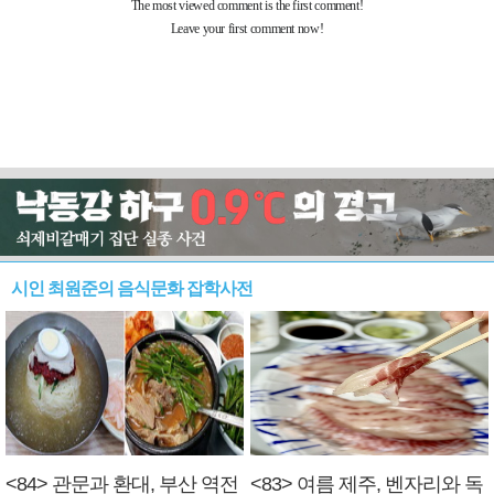
시인 최원준의 음식문화 잡학사전
<84> 관문과 환대, 부산 역전
<83> 여름 제주, 벤자리와 독