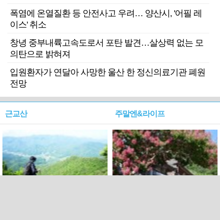
폭염에 온열질환 등 안전사고 우려… 양산시, '어필 레
이스' 취소
창녕 중부내륙고속도로서 포탄 발견…살상력 없는 모
의탄으로 밝혀져
입원환자가 연달아 사망한 울산 한 정신의료기관 폐원
전망
근교산
주말엔&라이프
근교산&그너머…상주·문경
폭염보다 더 뜨거워라…100
청화산~시루봉
일을 붉게 불태울 ‘선비정신’