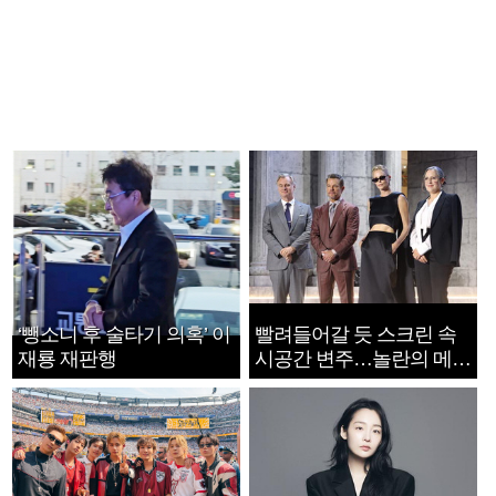
‘뺑소니 후 술타기 의혹’ 이
빨려들어갈 듯 스크린 속
재룡 재판행
시공간 변주…놀란의 메시
지는 ‘전쟁 속죄’