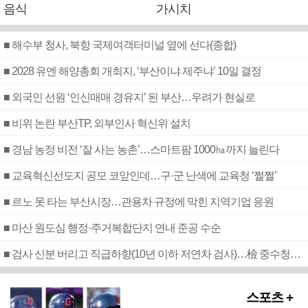
음식
가시치
■ 해수부 청사, 북항 국제여객터미널 옆에 선다(종합)
■ 2028 유엔 해양총회 개최지, ‘부산이냐 제주냐’ 10일 결정
■ 외국인 선원 ‘인신매매 경유지’ 된 부산…우려가 현실로
■ 비위 논란 부산TP, 외부인사 혁신위 설치
■ 경남 농정 비전 ‘잘 사는 농촌’…스마트팜 1000㏊까지 늘린다
■ 교육혁신선도지 공모 코앞인데…구·군 난색에 교육청 ‘쩔쩔’
■ 르노 못 타는 부산시장…관용차 규정에 막힌 지역기업 응원
■ 마산 원도심 행정·주거복합단지 연내 준공 수순
■ 검사 신분 버리고 직급하향(10년 이하 저연차 검사)…檢 중수청행 기피
스포츠 +