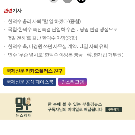
관련
기사
한덕수 총리 사퇴 “할 일 하겠다”(종합)
국힘·한덕수 속전속결 단일화 수순…당명 변경 쟁점으로
‘8일 천하’로 끝난 한덕수 야망(종합)
한덕수 측, 나경원 쓰던 사무실 계약…1일 사퇴 유력
민주 “무슨 염치로” 한덕수 야망론 맹공…韓, 헌재법 거부권(종합)
국제신문 카카오플러스 친구
국제신문 공식 페이스북
인스타그램