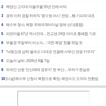
2
백양산 고지대 마을우물 55년 만에 바닥
3
경위 이하 경찰 하위직 ‘중수청 러시’ 전망…檢 기피와 대조
4
해수부 청사, 북항 국제여객터미널 옆에 선다(종합)
5
피란마을 67년 역사인데…전교생 24명 아미초 통폐합 기로
6
부울경 주말부터 비소식…‘극한 폭염’ 한풀 꺾일 듯
7
“낙동강권 삼락·을숙도·다대포 연결해 서부산 관광 키우자”
8
오늘의 날씨- 2026년 8월 7일
9
외국인 선원 ‘인신매매 경유지’ 된 부산…우려가 현실로
10
[사설] 해수부 신청사 북항으로 확정, 해양수도 도약의 전환점