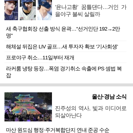
‘윤나고황’ 꿈틀댄다…거인 가
을야구 불씨 살릴까
새 축구협회장 선출 방식 윤곽…“선거인단 192→2만
명”
해체설 뒤집은 LIV 골프…새 투자자 확보 ‘기사회생’
프로야구 취소…11일부터 재개
라커룸 냉탕 등장…폭염 경기취소 속출에 PS 셈법 복
잡
울산·경남 소식
진주성의 역사, 빛과 미디어로
되살아난다
마산 원도심 행정·주거복합단지 연내 준공 수순