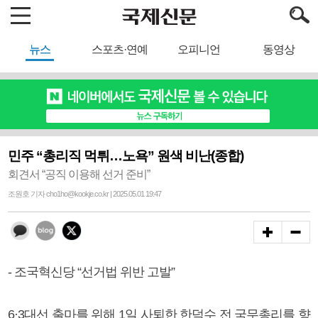
뉴스
스포츠·연예
오피니언
동영상
민주 “총리직 먹튀…노욕” 원색 비난(종합)
회견서 “공직 이용해 선거 준비”
조원호 기자 cho1ho@kookje.co.kr | 2025.05.01 19:47
- 조국혁신당 “선거법 위반 고발”
6·3대선 출마를 위해 1일 사퇴한 한덕수 전 국무총리를 향